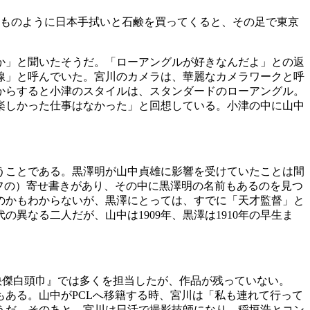
つものように日本手拭いと石鹸を買ってくると、その足で東京
か」と聞いたそうだ。「ローアングルが好きなんだよ」との返
線」と呼んでいた。宮川のカメラは、華麗なカメラワークと呼
からすると小津のスタイルは、スタンダードのローアングル。
楽しかった仕事はなかった」と回想している。小津の中に山中
うことである。黒澤明が山中貞雄に影響を受けていたことは間
フの）寄せ書きがあり、その中に黒澤明の名前もあるのを見つ
のかもわからないが、黒澤にとっては、すでに「天才監督」と
なる二人だが、山中は1909年、黒澤は1910年の早生ま
快傑白頭巾』では多くを担当したが、作品が残っていない。
ある。山中がPCLへ移籍する時、宮川は「私も連れて行って
うだ。そのあと、宮川は日活で撮影技師になり、稲垣浩とコン