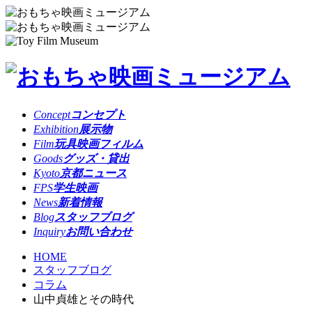
Concept
コンセプト
Exhibition
展示物
Film
玩具映画フィルム
Goods
グッズ・貸出
Kyoto
京都ニュース
FPS
学生映画
News
新着情報
Blog
スタッフブログ
Inquiry
お問い合わせ
HOME
スタッフブログ
コラム
山中貞雄とその時代