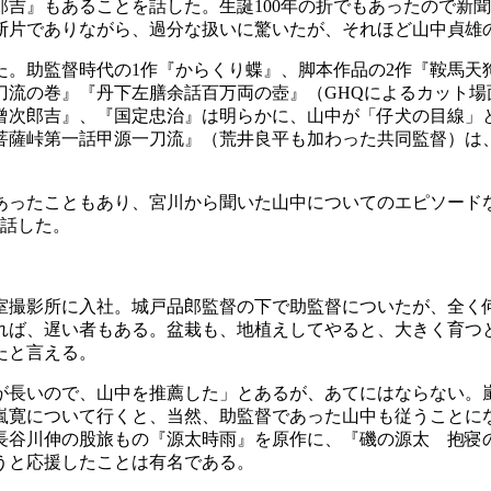
郎吉』もあることを話した。生誕100年の折でもあったので新
の断片でありながら、過分な扱いに驚いたが、それほど山中貞雄
。助監督時代の1作『からくり蝶』、脚本作品の2作『鞍馬天
刀流の巻』『丹下左膳余話百万両の壺』（GHQによるカット場
僧次郎吉』、『国定忠治』は明らかに、山中が「仔犬の目線」
菩薩峠第一話甲源一刀流』（荒井良平も加わった共同監督）は
あったこともあり、宮川から聞いた山中についてのエピソード
で話した。
室撮影所に入社。城戸品郎監督の下で助監督についたが、全く
れば、遅い者もある。盆栽も、地植えしてやると、大きく育つ
たと言える。
が長いので、山中を推薦した」とあるが、あてにはならない。
嵐寛について行くと、当然、助監督であった山中も従うことに
、長谷川伸の股旅もの『源太時雨』を原作に、『磯の源太 抱
うと応援したことは有名である。