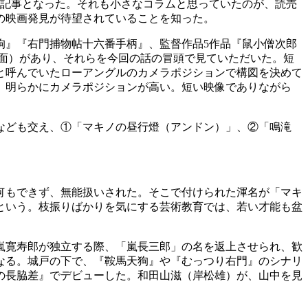
聞記事となった。それも小さなコラムと思っていたのが、読売
の映画発見が待望されていることを知った。
狗』『右門捕物帖十六番手柄』、監督作品5作品『鼠小僧次郎
面）があり、それらを今回の話の冒頭で見ていただいた。短
と呼んでいたローアングルのカメラポジションで構図を決めて
、明らかにカメラポジションが高い。短い映像でありながら
なども交え、①「マキノの昼行燈（アンドン）」、②「鳴滝
何もできず、無能扱いされた。そこで付けられた渾名が「マキ
という。枝振りばかりを気にする芸術教育では、若い才能も盆
嵐寛寿郎が独立する際、「嵐長三郎」の名を返上させられ、歓
なる。城戸の下で、『鞍馬天狗』や『むっつり右門』のシナリ
寝の長脇差』でデビューした。和田山滋（岸松雄）が、山中を見