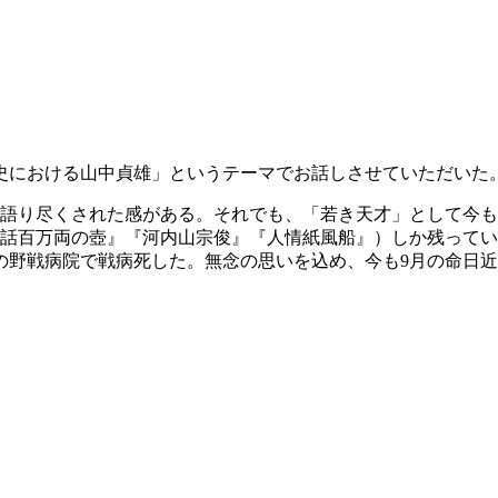
画史における山中貞雄」というテーマでお話しさせていただいた
は、語り尽くされた感がある。それでも、「若き天才」として今も
余話百万両の壺』『河内山宗俊』『人情紙風船』）しか残って
の野戦病院で戦病死した。無念の思いを込め、今も9月の命日