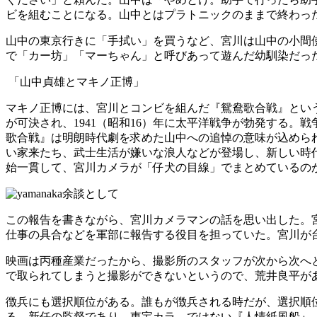
ビを組むことになる。山中とはプラトニックのままで終わっ
山中の東京行きに「手拭い」を買うなど、宮川は山中の小間
で「カー坊」「マーちゃん」と呼びあって遊んだ幼馴染だっ
「山中貞雄とマキノ正博」
マキノ正博には、宮川とコンビを組んだ『鴛鴦歌合戦』という映
が可決され、1941（昭和16）年に太平洋戦争が勃発する
歌合戦』は明朗時代劇を求めた山中への追悼の意味が込めら
い家来たち、武士生活が嫌いな浪人などが登場し、新しい時
始一貫して、宮川カメラが「仔犬の目線」でまとめているの
余談として
この報告を書きながら、宮川カメラマンの話を思い出した。
仕事の具合などを軍部に報告する役目を担っていた。宮川が
映画は丙種産業だったから、撮影所のスタッフが次から次へ
で取られてしまうと撮影ができないというので、荒井良平が
徴兵にも選択順位がある。誰もが徴兵される時だが、選択順位
る。新任の監督であり、東宝カラ―ではない『人情紙風船』