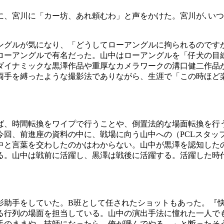
に、宮川に「カー坊、あれ頼むわ」と声をかけた。宮川が､い
ングルが気になり、「どうしてローアングルに拘られるのです
ローアングルで有名だった。山中はローアングルを「仔犬の目
ダイナミックな黒澤作品や重厚なカメラワークの溝口健二作品
の両手を縛ったような撮影法でありながら、生涯で「この時ほど
ば、時間転換をワイプで行うことや、倒置法的な場面転換を行
今回、前進座の資料の中に、戦場に向う山中への（PCLスタッ
中と言葉を交わしたのかはわからない。山中が黒澤を認知した
。山中は戦前に活躍し、黒澤は戦後に活躍する。活躍した時代の異
影助手をしていた。B班として任されたショットもあった。『
る行列の場面を担当している。山中の演出手法に憧れた一人でも
手のままや。技師になったら、俺が呼んでやる。」と断ったそ