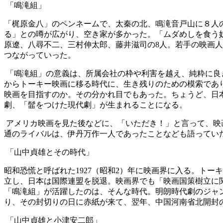
「鳴滝組」
「梶原金八」のペンネームで、太秦の北、鳴滝音戸山に８人
る」との噂が広がり、空き家が多かった。「ムダめしを食う
原遼、八尋不二、三村伸太郎、藤井滋司の8人。若手の映画
つながっていった。
「鳴滝組」の意義は、所属会社の枠や利害を越え、純粋に良
からトーキー映画に移る時代に、生き残りのための模索であ
映画を目指すのか。その分かれ目でもあった。ちょうど、日
劇、「髷をつけた現代劇」が生まれることになる。
アメリカ映画を見た後などに、「いただき！」と言って、映
通のライバルは、伊丹万作一人であったことなども語ってい
「山中貞雄とその時代」
昭和恐慌と呼ばれた1927（昭和2）年に映画界に入る。トー
立し、日本は国際連盟を脱退。映画界でも「映画国策樹立に関
「鳴滝組」が活躍したのは、そんな時代。明朗時代劇のジャン
り、その封切りの日に赤紙が来て、翌年、中国河南省北開封
「山中貞雄と小津安二郎」