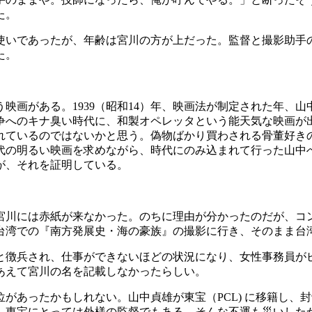
た。
使いであったが、年齢は宮川の方が上だった。監督と撮影助手
た。
画がある。1939（昭和14）年、映画法が制定された年、山
。戦争へのキナ臭い時代に、和製オペレッタという能天気な映画
れているのではないかと思う。偽物ばかり買わされる骨董好き
代の明るい映画を求めながら、時代にのみ込まれて行った山中
が、それを証明している。
宮川には赤紙が来なかった。のちに理由が分かったのだが、コ
台湾での『南方発展史・海の豪族』の撮影に行き、そのまま台
と徴兵され、仕事ができないほどの状況になり、女性事務員が
あえて宮川の名を記載しなかったらしい。
があったかもしれない。山中貞雄が東宝（PCL) に移籍し、
。東宝にとっては外様の監督でもある。そんな不運も災いした