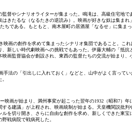
の監督やシナリオライターが集まった。鳴滝は、高級住宅地で
奴はきたるな（なるたきの逆読み）。映画が好きな奴は集まれ
人たちである。もともと、南木屋町の居酒屋「なるせ」に集ま
き映画の創作を求めて集まったシナリオ集団であること。これ
り、新しい時代劇映画への挑戦でもあった。伊藤大輔の「抵抗
本映画監督協会が創設され、東西の監督たちの交流が始まり、
画手法の「引出しに入れておく」などと、山中がよく言ってい
た。
キー映画が始まり、満州事変が起こった翌年の1932（昭和7
する建議」が上程され、映画統制が始まる。天皇機関説批判や
ルを切り開き、さらに自由な創作を求め、新しくできた東宝に移
の野戦病院で戦病死した。