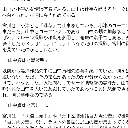
山中と小津の友情は有名である。山中は仕事を終えるとすぐ
へ向かった。小津に会うためである。
宮川は、小津とも『浮草』で仕事をしている。小津のローア
事だった。山中もローアングルであり、山中の甥の加藤泰も
ばれ、クレーン撮影や移動を多用し、俯瞰の名手でもある。
静止したカメラは1カット1カットつなぐだけの撮影。宮川
を見ていたのかもしれない。
「山中貞雄と黒澤明」
以前から黒澤作品の中に山中貞雄の影響を感じていた。例え
違いない。ただ、その接点があったのかが分からなかった。
けて、ハッとした。入社間なしでサード助監督の黒澤が、山
呼ばれた山中を大いに意識していたであろうことは想像できる
れ。同じ学年なのである。
「山中貞雄と宮川一夫」
宮川は、『快傑白頭巾』や『丹下左膳余話百万両の壺』で撮
『百万両の壺』では、ラストの番屋に沢山の壺が集まってく
ください」と頼んだ。山中は「やめとけ。助手で行ったら助