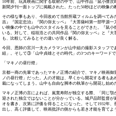
10年前、玩具映画に関する取材の中で、山中作品『鼠小僧次
新聞夕刊一面トップに掲載された。たった50秒ほどの映像
その様な事もあり、今回改めて当館所蔵フィルムを調べてみた
吉』『国定忠治』『関の弥太ッペ』『大菩薩峠第一部甲源一
い映像の中でも山中のスタイルを見ることができた。『鼠小
いる。対して、稲垣浩との共同作品『関の弥太ッペ』と『大
も、比較してみるとその違いが良く解る。
今回、恩師の宮川一夫カメラマンが山中組の撮影スタッフで
組」。そして③「山中貞雄とその時代」の3つのキーワード
「マキノの昼行燈」
京都一商の先輩であったマキノ正博の紹介で、マキノ映画御
ノの昼行燈」だった。人の才能は、早くから開花する者もあ
栽になってしまう。山中も自由な脚本の執筆から開花し始め
マキノ正博の言によれば、嵐寛寿郎が独立する際、「同じ顎
迎された独立ではないことが分かっている。城戸品郎監督が
オを書き、次第に評価を得ることになった。そして1932年
出し、高く評価して、映画批評の側からも若き才能を育てよ