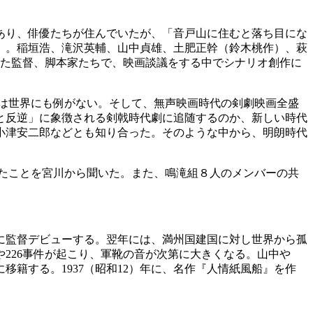
あり、俳優たちが住んでいたが、「音戸山に住むと落ち目にな
」。稲垣浩、滝沢英輔、山中貞雄、土肥正幹（鈴木桃作）、萩
った監督、脚本家たちで、映画談議をする中でシナリオ創作に
は世界にも例がない。そして、無声映画時代の剣劇映画全盛
と反逆」に象徴される剣戟時代劇に追随するのか、新しい時代
小津安二郎などとも知り合った。そのような中から、明朗時代
たことを宮川から聞いた。また、鳴滝組８人のメンバーの共
）年に監督デビューする。翌年には、満州国建国に対し世界から孤
226事件が起こり、軍靴の音が次第に大きくなる。山中や
籍する。1937（昭和12）年に、名作『人情紙風船』を作