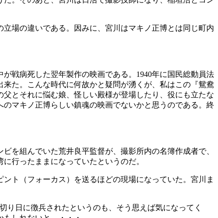
の立場の違いである。因みに、宮川はマキノ正博とは同じ町内
中が戦病死した翌年製作の映画である。1940年に国民総動員法
が出来た。こんな時代に何故かと疑問が湧くが、私はこの『鴛鴦
の父とそれに悩む娘、怪しい殿様が登場したり、役にも立たな
へのマキノ正博らしい鎮魂の映画でないかと思うのである。終
ンビを組んでいた荒井良平監督が、撮影所内の名簿作成者で、
湾に行ったままになっていたというのだ。
ピント（フォーカス）を送るほどの現場になっていた。宮川ま
封切り日に徴兵されたというのも、そう思えば気になってく
かもしれないと、・・・。