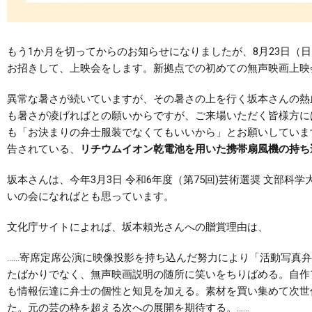
もう1か月を切ってからのお知らせになりましたが、8月23日（
お招きして、上映会をします。新拠点での初めての無声映画上映
異常な暑さが続いていますが、その暑さの上を行く坂本さんの熱
も暑さが凌げればとの願いからですが、ご来場いただく皆様方に
も「お決まりの弁士服装でなくてもいいから」とお願いしていま
告されている、
リチウムイオン乾電池を用いた携帯扇風機の持ち
坂本さんは、今年3月3日 令和6年度（第75回)芸術選奨 文部
いの会になればとも思っています。
文化庁サイトによれば、坂本頼光さんへの贈賞理由は、
……寄席定席公演に映像投影を持ち込んだ努力により「活動写真
たばかりでなく、無声映画説明の随所に笑いをちりばめる。自作
も情報伝達に弁士の個性と知見を加える。素材を買い集めて次世
た。元の芸の枠を超える次への展開を期待する。……