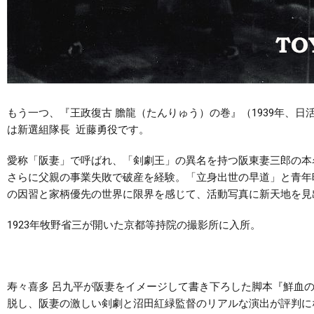
もう一つ、『王政復古 膽龍（たんりゅう）の巻』（1939年、
は新選組隊長 近藤勇役です。
愛称「阪妻」で呼ばれ、「剣劇王」の異名を持つ阪東妻三郎の本
さらに父親の事業失敗で破産を経験。「立身出世の早道」と青年
の因習と家柄優先の世界に限界を感じて、活動写真に新天地を見
1923年牧野省三が開いた京都等持院の撮影所に入所。
寿々喜多 呂九平が阪妻をイメージして書き下ろした脚本『鮮血の
脱し、阪妻の激しい剣劇と沼田紅緑監督のリアルな演出が評判に