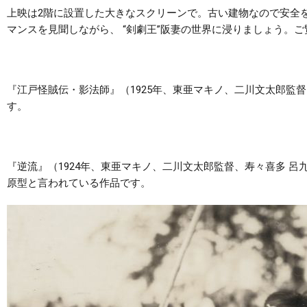
上映は2階に設置した大きなスクリーンで。古い建物なので安全
マンスを見聞しながら、 “剣劇王”阪妻の世界に浸りましょう。
『江戸怪賊伝・影法師』（1925年、東亜マキノ、二川文太郎監
す。
『逆流』（1924年、東亜マキノ、二川文太郎監督、寿々喜多 呂
原型と言われている作品です。