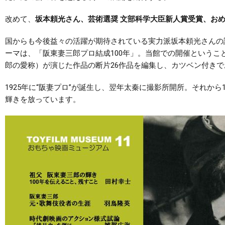
改めて、
坂本頼光さん、芸術選奨 文部科学大臣新人賞受賞、お
国からも今後益々の活躍が期待されている実力派坂本頼光さんの
ーマは、「阪東妻三郎プロ結成100年」。当館での開催という
郎の愛称）が演じた作品の断片26作品を編集し、カツベン付き
1925年に“阪妻プロ”が誕生し、翌年太秦に撮影所開所。それか
輝きを放っています。