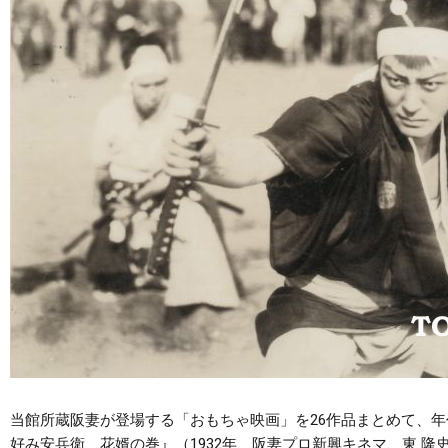
当館所蔵阪妻が登場する「おもちゃ映画」を26作品まとめて、年
好み安兵衛 花婿の巻』（1932年、阪妻プロ新興キネマ、東 