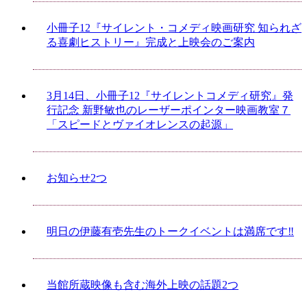
小冊子12『サイレント・コメディ映画研究 知られざ
る喜劇ヒストリー』完成と上映会のご案内
3月14日、小冊子12『サイレントコメディ研究』発
行記念 新野敏也のレーザーポインター映画教室７
「スピードとヴァイオレンスの起源」
お知らせ2つ
明日の伊藤有壱先生のトークイベントは満席です‼
当館所蔵映像も含む海外上映の話題2つ