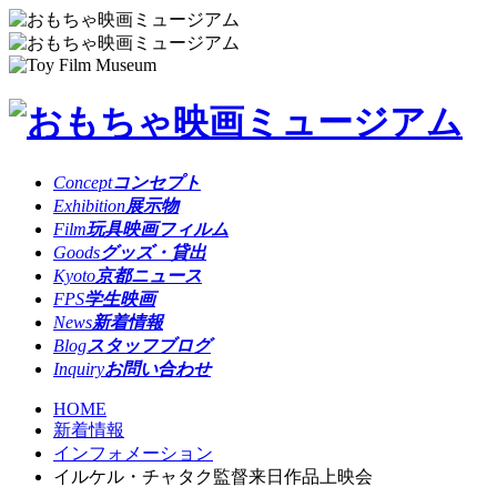
Concept
コンセプト
Exhibition
展示物
Film
玩具映画フィルム
Goods
グッズ・貸出
Kyoto
京都ニュース
FPS
学生映画
News
新着情報
Blog
スタッフブログ
Inquiry
お問い合わせ
HOME
新着情報
インフォメーション
イルケル・チャタク監督来日作品上映会