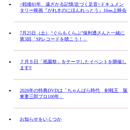
<戦後81年、遠ざかる記憶/近づく足音>ドキュメン
タリー映画『がれきのにほんれっとう』16㎜上映会
7月25日（土） “ぐらもくらぶ”保利透さんと一緒に
第3回「SPレコードを聴こう！」
７月５日「祇園祭」をテーマしたイベントを開催し
ます‼
2026年の特典DVDは「ちゃんばら時代 剣戟王 阪
東妻三郎プロ100年」
お知らせをいくつか