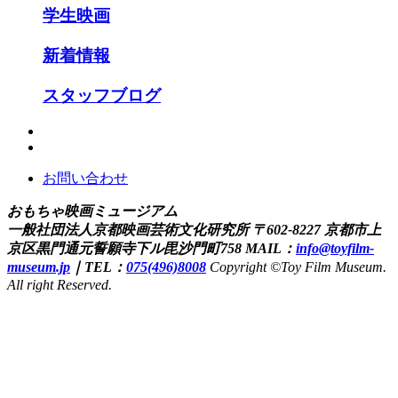
学生映画
新着情報
スタッフブログ
お問い合わせ
おもちゃ映画ミュージアム
一般社団法人京都映画芸術文化研究所
〒602-8227 京都市上
京区黒門通元誓願寺下ル毘沙門町758
MAIL：
info@toyfilm-
museum.jp
｜
TEL：
075(496)8008
Copyright ©Toy Film Museum.
All right Reserved.