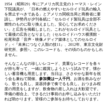
1954 （昭和29）年にアメリカ民主党のトーマス・レイン
下院議員が、「日本の燃えやすいセルロイド玩具の輸入
を禁止すべきである」とアメリカ関税当局と商務省に要
請し、伊勢丹が夕刊各紙に「セルロイド製玩具は全部不
燃性のものに取り換えました。安心してお求めくださ
い」と広告を掲載しました。これがセルロイド玩具とし
て最後の広告となりました（セルロイドハウス横濱館・
松尾和彦「音声・映像メディア媒体としてのセルロイ
ド」<『未来につなぐ人類の技11』、2012年、東京文化財
研究所、参照>。このレコードも、その頃のものかもしれ
ません。
そんなこんなの珍しいレコード、貴重なレコードを各々
が持ち寄って、一緒に鑑賞しようという試みです。懐か
しい蓄音機も用意します。当日は、ささやかな新年を祝
う会も兼ねて開催。
参加費は一人千円
。お酒を飲みなが
ら、歌うも良し、楽器持参で奏でるも良し。おつまみ程
度の用意をしますが、飲食物の差し入れは大歓迎です。
準備の都合上、できるだけ事前のお申し込みをいただけ
れば助かります。皆様のご参加をお待ちしております。