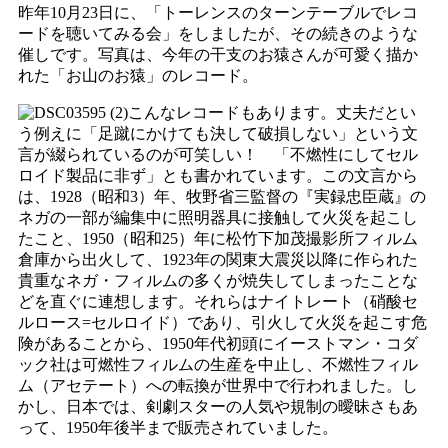
昨年10月23日に、「トーレンスのターンテーブルでレコ
ードを聴いてみる会」をしましたが、その続きのような
催しです。写真は、今年の干支のお猿さんが可愛く描か
れた「お山のお猿」のレコード。
こんなレコードもあります。丈夫だとい
う例えに「足蹴にかけても決して破損しない」という文
言が綴られているのが可笑しい！ 「不燃性にしてセル
ロイド製品に非ず」とも書かれています。この文言から
は、1928（昭和3）年、牧野省三監督の『実録忠臣蔵』の
ネガの一部が編集中に照明器具に接触して火災を起こし
たこと、1950（昭和25）年に松竹下加茂撮影所フィルム
倉庫から出火して、1923年の関東大震災以降に作られた
貴重なネガ・フィルムの多くが焼失してしまったことな
どを直ぐに連想します。それらはナイトレート（硝酸セ
ルロース=セルロイド）であり、引火して火災を起こす危
険があることから、1950年代初頭にイーストマン・コダ
ック社は可燃性フィルムの生産を中止し、不燃性フィル
ム（アセテート）への転換が世界中で行われました。し
かし、日本では、剣劇スターの人気や規制の曖昧さもあ
って、1950年後半まで販売されていました。