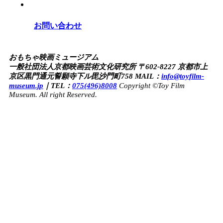
お問い合わせ
おもちゃ映画ミュージアム
一般社団法人京都映画芸術文化研究所
〒602-8227 京都市上
京区黒門通元誓願寺下ル毘沙門町758
MAIL：
info@toyfilm-
museum.jp
｜
TEL：
075(496)8008
Copyright ©Toy Film
Museum. All right Reserved.