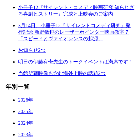
小冊子12『サイレント・コメディ映画研究 知られざ
る喜劇ヒストリー』完成と上映会のご案内
3月14日、小冊子12『サイレントコメディ研究』発
行記念 新野敏也のレーザーポインター映画教室７
「スピードとヴァイオレンスの起源」
お知らせ2つ
明日の伊藤有壱先生のトークイベントは満席です‼
当館所蔵映像も含む海外上映の話題2つ
年別一覧
2026年
2025年
2024年
2023年