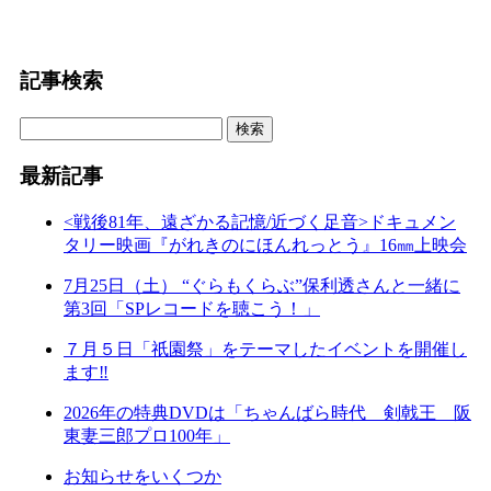
記事検索
最新記事
<戦後81年、遠ざかる記憶/近づく足音>ドキュメン
タリー映画『がれきのにほんれっとう』16㎜上映会
7月25日（土） “ぐらもくらぶ”保利透さんと一緒に
第3回「SPレコードを聴こう！」
７月５日「祇園祭」をテーマしたイベントを開催し
ます‼
2026年の特典DVDは「ちゃんばら時代 剣戟王 阪
東妻三郎プロ100年」
お知らせをいくつか