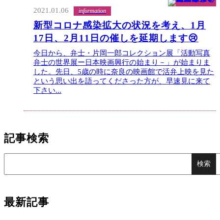
2021.01.06
information
新型コロナ感染拡大の状況を考え、1月
17日、2月11日の催しを延期します😢
今日から、弁士・片岡一郎コレクション展「活動写真
弁士の世界展ー日本映画興行の始まり－」が始まりま
した。先日、5歳の時に奈良の映画館で活弁上映を見た
という思い出を語ってくださった方が、早速見に来て
下さい...
記事検索
最新記事