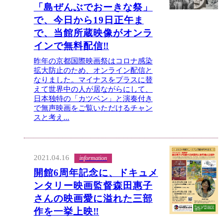
「島ぜんぶでおーきな祭」
で、今日から19日正午ま
で、当館所蔵映像がオンラ
インで無料配信‼
昨年の京都国際映画祭はコロナ感染
拡大防止のため、オンライン配信と
なりました。マイナスをプラスに替
えて世界中の人が居ながらにして、
日本独特の「カツベン」と演奏付き
で無声映画をご覧いただけるチャン
スと考え...
2021.04.16
information
開館6周年記念に、ドキュメ
ンタリー映画監督森田惠子
さんの映画愛に溢れた三部
作を一挙上映‼