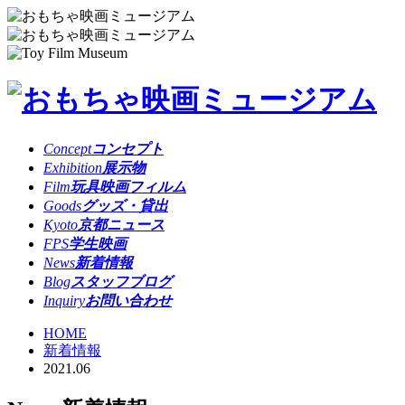
Concept
コンセプト
Exhibition
展示物
Film
玩具映画フィルム
Goods
グッズ・貸出
Kyoto
京都ニュース
FPS
学生映画
News
新着情報
Blog
スタッフブログ
Inquiry
お問い合わせ
HOME
新着情報
2021.06