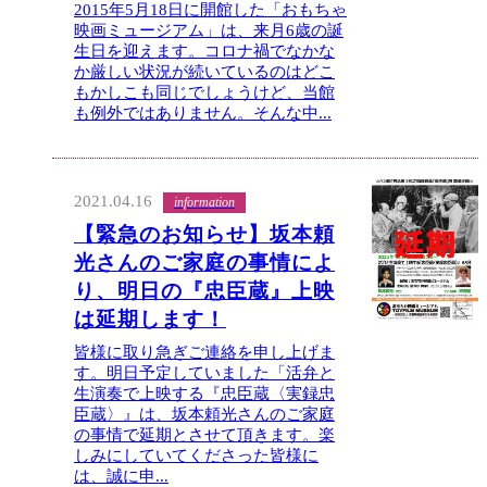
2015年5月18日に開館した「おもちゃ
映画ミュージアム」は、来月6歳の誕
生日を迎えます。コロナ禍でなかな
か厳しい状況が続いているのはどこ
もかしこも同じでしょうけど、当館
も例外ではありません。そんな中...
2021.04.16
information
【緊急のお知らせ】坂本頼
光さんのご家庭の事情によ
り、明日の『忠臣蔵』上映
は延期します！
皆様に取り急ぎご連絡を申し上げま
す。明日予定していました「活弁と
生演奏で上映する『忠臣蔵〈実録忠
臣蔵〉』は、坂本頼光さんのご家庭
の事情で延期とさせて頂きます。楽
しみにしていてくださった皆様に
は、誠に申...