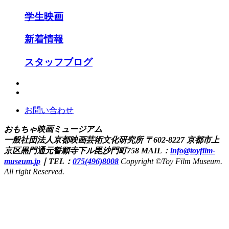
学生映画
新着情報
スタッフブログ
お問い合わせ
おもちゃ映画ミュージアム
一般社団法人京都映画芸術文化研究所
〒602-8227 京都市上
京区黒門通元誓願寺下ル毘沙門町758
MAIL：
info@toyfilm-
museum.jp
｜
TEL：
075(496)8008
Copyright ©Toy Film Museum.
All right Reserved.