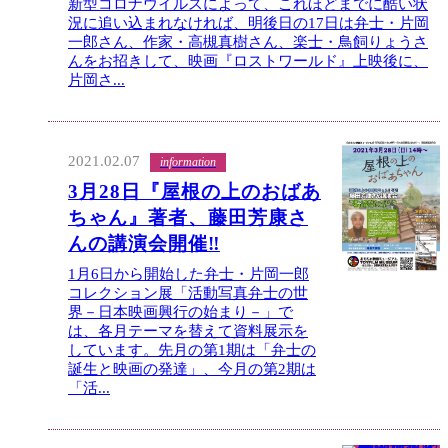
新型コロナウイルスによって、これほどまでに酷い状
況に追い込まれなければ、明後日の17日は弁士・片岡
一郎さん、作家・高槻真樹さん、楽士・鳥飼りょうさ
んをお招きして、映画『ロストワールド』上映後に、
片岡さ...
2021.02.07
information
3月28日『屋根の上のおばあ
ちゃん』著者、藤田芳康さ
んの講演会開催‼
1月6日から開始した弁士・片岡一郎
コレクション展「活動写真弁士の世
界－日本映画興行の始まり－」で
は、各月テーマを替えて資料展示を
しています。先月の第1期は「弁士の
誕生と映画の発達」、今月の第2期は
「活...