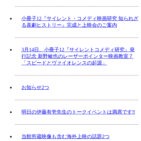
小冊子12『サイレント・コメディ映画研究 知られざ
る喜劇ヒストリー』完成と上映会のご案内
3月14日、小冊子12『サイレントコメディ研究』発
行記念 新野敏也のレーザーポインター映画教室７
「スピードとヴァイオレンスの起源」
お知らせ2つ
明日の伊藤有壱先生のトークイベントは満席です‼
当館所蔵映像も含む海外上映の話題2つ