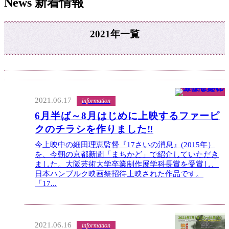
News
新着情報
2021年一覧
2021.06.17
information
6月半ば～8月はじめに上映するファーピ
クのチラシを作りました‼
今上映中の細田理恵監督『17さいの消息』(2015年）
を、今朝の京都新聞「まちかど」で紹介していただき
ました。大阪芸術大学卒業制作展学科長賞を受賞し、
日本ハンブルク映画祭招待上映された作品です。
「17...
2021.06.16
information