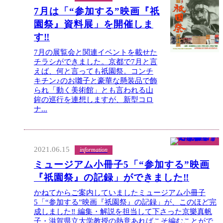
7月は「“参加する”映画『祇
園祭』資料展」を開催しま
す‼
7月の展覧会と関連イベントを載せた
チラシができました。京都で7月と言
えば、何と言っても祇園祭。コンチ
キチン♪のお囃子と豪華な懸装品で飾
られ「動く美術館」とも言われる山
鉾の巡行を連想しますが、新型コロ
ナ...
2021.06.15
information
ミュージアム小冊子5「“参加する”映画
『祇園祭』の記録」ができました‼
かねてからご案内していましたミュージアム小冊子
5「“参加する”映画『祇園祭』の記録」が、このほど完
成しました‼ 編集・解説を担当して下さった京樂真帆
子・滋賀県立大学教授の熱意あればこそ編むことがで