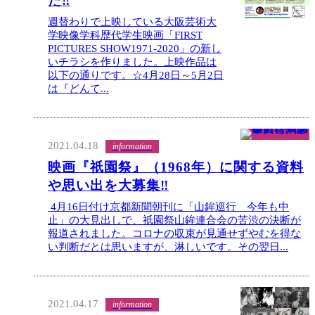
た‼
週替わりで上映している大阪芸術大
学映像学科歴代学生映画「FIRST
PICTURES SHOW1971-2020」の新し
いチラシを作りました。上映作品は
以下の通りです。☆4月28日～5月2日
は『どんて...
2021.04.18
information
映画『祇園祭』（1968年）に関する資料
や思い出を大募集‼
4月16日付け京都新聞朝刊に「山鉾巡行 今年も中
止」の大見出しで、祇園祭山鉾連合会の苦渋の決断が
報道されました。コロナの収束が見通せずやむを得な
い判断だとは思いますが、淋しいです。その翌日...
2021.04.17
information