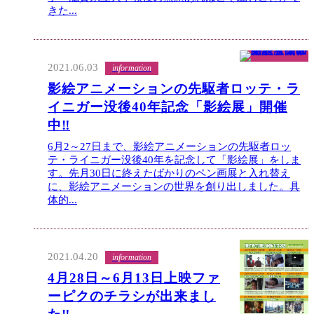
きた...
2021.06.03
information
影絵アニメーションの先駆者ロッテ・ラ
イニガー没後40年記念「影絵展」開催
中‼
6月2～27日まで、影絵アニメーションの先駆者ロッ
テ・ライニガー没後40年を記念して「影絵展」をしま
す。先月30日に終えたばかりのペン画展と入れ替え
に、影絵アニメーションの世界を創り出しました。具
体的...
2021.04.20
information
4月28日～6月13日上映ファ
ーピクのチラシが出来まし