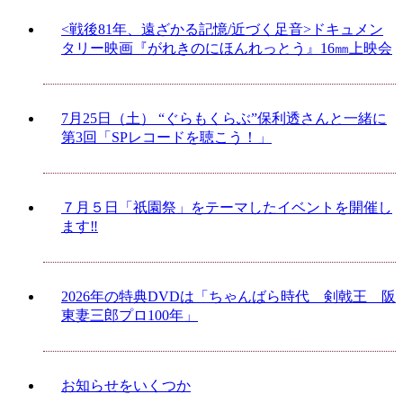
<戦後81年、遠ざかる記憶/近づく足音>ドキュメン
タリー映画『がれきのにほんれっとう』16㎜上映会
7月25日（土） “ぐらもくらぶ”保利透さんと一緒に
第3回「SPレコードを聴こう！」
７月５日「祇園祭」をテーマしたイベントを開催し
ます‼
2026年の特典DVDは「ちゃんばら時代 剣戟王 阪
東妻三郎プロ100年」
お知らせをいくつか