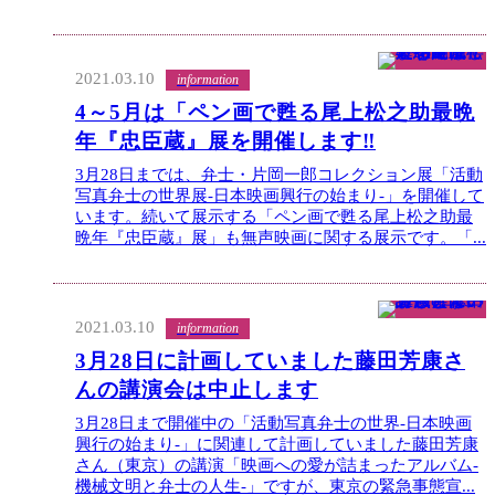
2021.03.10
information
4～5月は「ペン画で甦る尾上松之助最晩
年『忠臣蔵』展を開催します‼
3月28日までは、弁士・片岡一郎コレクション展「活動
写真弁士の世界展-日本映画興行の始まり-」を開催して
います。続いて展示する「ペン画で甦る尾上松之助最
晩年『忠臣蔵』展」も無声映画に関する展示です。「...
2021.03.10
information
3月28日に計画していました藤田芳康さ
んの講演会は中止します
3月28日まで開催中の「活動写真弁士の世界-日本映画
興行の始まり-」に関連して計画していました藤田芳康
さん（東京）の講演「映画への愛が詰まったアルバム-
機械文明と弁士の人生-」ですが、東京の緊急事態宣...