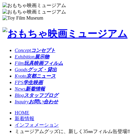
Concept
コンセプト
Exhibition
展示物
Film
玩具映画フィルム
Goods
グッズ・貸出
Kyoto
京都ニュース
FPS
学生映画
News
新着情報
Blog
スタッフブログ
Inquiry
お問い合わせ
HOME
新着情報
インフォメーション
ミュージアムグッズに、新しく35㎜フィルム缶登場‼