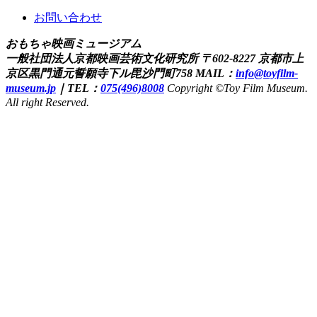
お問い合わせ
おもちゃ映画ミュージアム
一般社団法人京都映画芸術文化研究所
〒602-8227 京都市上
京区黒門通元誓願寺下ル毘沙門町758
MAIL：
info@toyfilm-
museum.jp
｜
TEL：
075(496)8008
Copyright ©Toy Film Museum.
All right Reserved.