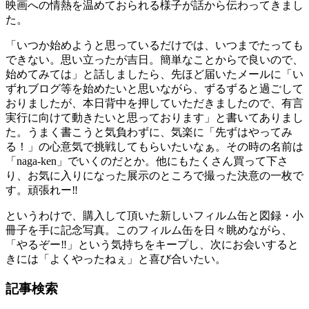
映画への情熱を温めておられる様子が話から伝わってきまし
た。
「いつか始めようと思っているだけでは、いつまでたっても
できない。思い立ったが吉日。簡単なことからで良いので、
始めてみては」と話しましたら、先ほど届いたメールに「い
ずれブログ等を始めたいと思いながら、ずるずると過ごして
おりましたが、本日背中を押していただきましたので、有言
実行に向けて動きたいと思っております」と書いてありまし
た。うまく書こうと気負わずに、気楽に「先ずはやってみ
る！」の心意気で挑戦してもらいたいなぁ。その時の名前は
「naga-ken」でいくのだとか。他にもたくさん買って下さ
り、お気に入りになった展示のところで撮った決意の一枚で
す。頑張れー‼
というわけで、購入して頂いた新しいフィルム缶と図録・小
冊子を手に記念写真。このフィルム缶を日々眺めながら、
「やるぞー‼」という気持ちをキープし、次にお会いすると
きには「よくやったねぇ」と喜び合いたい。
記事検索