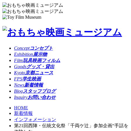
Concept
コンセプト
Exhibition
展示物
Film
玩具映画フィルム
Goods
グッズ・貸出
Kyoto
京都ニュース
FPS
学生映画
News
新着情報
Blog
スタッフブログ
Inquiry
お問い合わせ
HOME
新着情報
インフォメーション
第21回西陣・伝統文化祭「千両ケ辻」参加企画“手話を