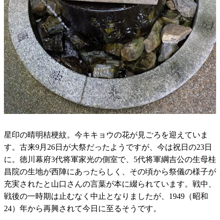
星印の晴明桔梗紋。今キキョウの花が見ごろを迎えていま
す。古来9月26日が大祭だったようですが、今は祝日の23日
に。徳川幕府3代将軍家光の側室で、5代将軍綱吉公の生母桂
昌院の生地が西陣にあったらしく、その頃から祭儀の様子が
充実されたと山口さんの言葉が本に綴られています。戦中、
戦後の一時期は止むなく中止となりましたが、1949（昭和
24）年から再興されて今日に至るそうです。