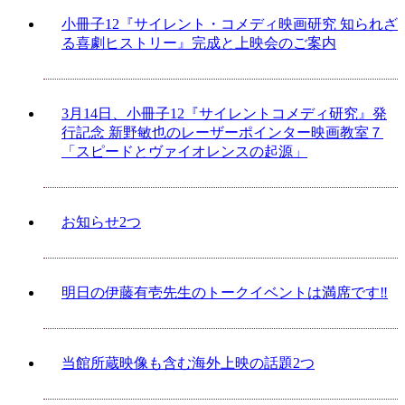
小冊子12『サイレント・コメディ映画研究 知られざ
る喜劇ヒストリー』完成と上映会のご案内
3月14日、小冊子12『サイレントコメディ研究』発
行記念 新野敏也のレーザーポインター映画教室７
「スピードとヴァイオレンスの起源」
お知らせ2つ
明日の伊藤有壱先生のトークイベントは満席です‼
当館所蔵映像も含む海外上映の話題2つ