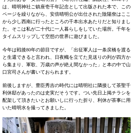
は、晴明神社ご鎮座壱千年記念として出版された本で、この
ページを繰りながら、安倍晴明公が出仕された陰陽尞はここ
から少し西南に行ったところの千本出水あたりだと知りまし
た。そこは私が二十代に一人暮らしをしていた場所。千年を
タイムスリップして空想の世界に遊びました。
今年は戦後80年の節目ですが、「出征軍人は一条戻橋を渡る
と生還できると言われ、日夜幟を立てた見送りの列が四方か
ら集まり、軍歌、万歳の声が絶え間なかった」と本の中で山
口宮司さんが書いておられます。
前後しますが、豊臣秀吉の時代には晴明社に隣接して茶聖千
利休邸があったのは史実だそうです。つい先日上掲チラシを
配架して頂きたいとお願いしに行った折り、利休が茶事に用
いた晴明水を撮ってきました。