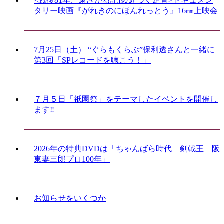
<戦後81年、遠ざかる記憶/近づく足音>ドキュメン
タリー映画『がれきのにほんれっとう』16㎜上映会
7月25日（土） “ぐらもくらぶ”保利透さんと一緒に
第3回「SPレコードを聴こう！」
７月５日「祇園祭」をテーマしたイベントを開催し
ます‼
2026年の特典DVDは「ちゃんばら時代 剣戟王 阪
東妻三郎プロ100年」
お知らせをいくつか