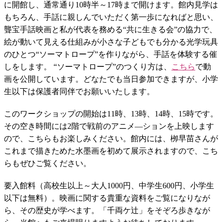
に開館し、通常通り10時半～17時まで開けます。館内見学は
もちろん、手話に親しんでいただく第一歩になればと思い、
聾宝手話映画と私が代表を務める“共に生きる会”の協力で、
絵が動いて見える仕組みが小さな子どもでも分かる光学玩具
のひとつ“ソーマトロープ”を作りながら、手話を体験する催
しをします。 “ソーマトロープ”のつくり方は、
こちら
で動
画を公開しています。どなたでも当日参加できますが、小学
生以下は保護者同伴でお願いいたします。
このワークショップの開始は11時、13時、14時、15時です。
その空き時間には2階で戦前のアニメ―ションを上映します
ので、こちらもお楽しみください。館内には、栁早苗さんが
これまで描きためた水墨画を初めて展示されますので、こち
らもぜひご覧ください。
要入館料（高校生以上～大人1000円、中学生600円、小学生
以下は無料）。映画に関する貴重な資料をご覧になりなが
ら、その歴史が学べます。「千両ケ辻」をそぞろ歩きなが