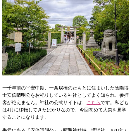
一千年前の平安中期、一条戻橋のたもとに住まいした陰陽博
士安倍晴明公をお祀りしている神社としてよく知られ、参拝
客が絶えません。神社の公式サイトは、
こちら
です。私ども
は4月に移転してきたばかりなので、今回初めて大祭を見学
することになります。
手元にある『安倍晴明公』（晴明神社編、講談社、2002年）