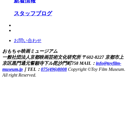
新着情報
スタッフブログ
お問い合わせ
おもちゃ映画ミュージアム
一般社団法人京都映画芸術文化研究所
〒602-8227 京都市上
京区黒門通元誓願寺下ル毘沙門町758
MAIL：
info@toyfilm-
museum.jp
｜
TEL：
075(496)8008
Copyright ©Toy Film Museum.
All right Reserved.