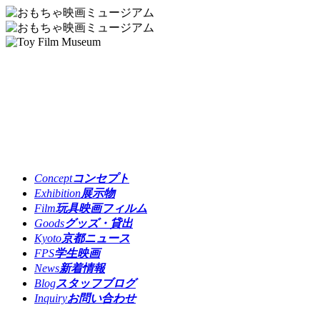
Concept
コンセプト
Exhibition
展示物
Film
玩具映画フィルム
Goods
グッズ・貸出
Kyoto
京都ニュース
FPS
学生映画
News
新着情報
Blog
スタッフブログ
Inquiry
お問い合わせ