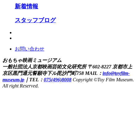
新着情報
スタッフブログ
お問い合わせ
おもちゃ映画ミュージアム
一般社団法人京都映画芸術文化研究所
〒602-8227 京都市上
京区黒門通元誓願寺下ル毘沙門町758
MAIL：
info@toyfilm-
museum.jp
｜
TEL：
075(496)8008
Copyright ©Toy Film Museum.
All right Reserved.