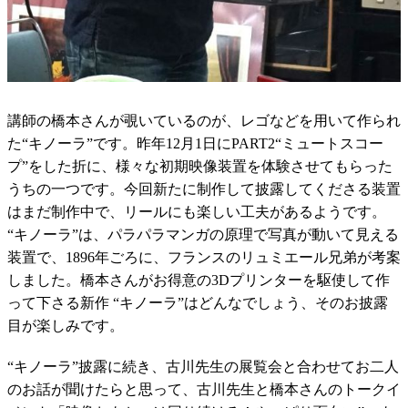
講師の橋本さんが覗いているのが、レゴなどを用いて作られ
た“キノーラ”です。昨年12月1日にPART2“ミュートスコー
プ”をした折に、様々な初期映像装置を体験させてもらった
うちの一つです。今回新たに制作して披露してくださる装置
はまだ制作中で、リールにも楽しい工夫があるようです。
“キノーラ”は、パラパラマンガの原理で写真が動いて見える
装置で、1896年ごろに、フランスのリュミエール兄弟が考案
しました。橋本さんがお得意の3Dプリンターを駆使して作
って下さる新作 “キノーラ”はどんなでしょう、そのお披露
目が楽しみです。
“キノーラ”披露に続き、古川先生の展覧会と合わせてお二人
のお話が聞けたらと思って、古川先生と橋本さんのトークイ