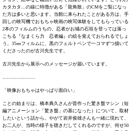
カタカタ…の線に特徴がある「龍角散」のCMをご覧になっ
た方は多いと思います。当館に来られたことがある方は、手
回しの映写機でおもちゃ映画の映写体験をしてもらっている
2本のフィルムのうちの、忍者がお城の石垣を登っては落っ
こちる『なまくら力 忍者編』の絵を覚えておられるでしょ
う。35㎜フィルムに、黒のフェルトペンで一コマずつ描いて
くださったのが古川先生です。
古川先生から展示へのメッセージが届いています。
…………………
「映像おもちゃはやっぱり面白い」
ことの始まりは、橋本典久さんが昔作った驚き盤マシン（短
編アニメーション「驚き盤」の基になった）について、取材
したいという話から。やがて岩井俊雄さんも一緒に現れて、
お二人が、当時の様子を聴きだしてくれるのですが、何せ50