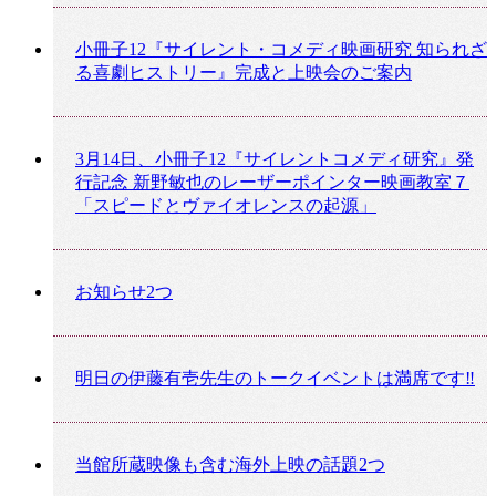
小冊子12『サイレント・コメディ映画研究 知られざ
る喜劇ヒストリー』完成と上映会のご案内
3月14日、小冊子12『サイレントコメディ研究』発
行記念 新野敏也のレーザーポインター映画教室７
「スピードとヴァイオレンスの起源」
お知らせ2つ
明日の伊藤有壱先生のトークイベントは満席です‼
当館所蔵映像も含む海外上映の話題2つ