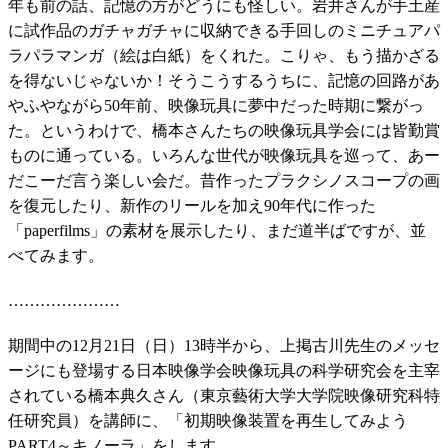
年も前の話、記憶の方がどうにも怪しい。岩井さんが手土産
に試作品のガチャガチャに収納できる手回しのミニチュアパ
ラパラマンガ（絵は白紙）をくれた。こりゃ、もう描かざる
を得ないじゃないか！そうこうするうちに、記憶の回路があ
やふやながら50年前、映像玩具に夢中だった時期に繋がっ
た。というわけで、橋本さんたちの映像玩具学会には皆勤賞
ものに通っている。いろんな世代が映像玩具を巡って、あー
だこーだ言う楽しい会だ。昔作ったプラクシノスコープの画
を復元したり、新作のリールを加え90年代に作った
「paperfilms」の素材を展示したり、まだ道半ばですが、並
べてみます。
…………………
期間中の12月21日（日）13時半から、上掲古川先生のメッセ
ージにも登場する日本映像学会映像玩具の科学研究会を主宰
されている橋本典久さん（東京藝術大学大学院映像研究科特
任研究員）を講師に、「初期映像装置を再生してみよう
PART4～キノーラ」をします。