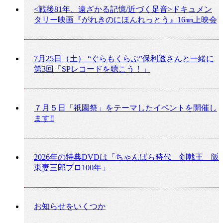
<戦後81年、遠ざかる記憶/近づく足音>ドキュメン
タリー映画『がれきのにほんれっとう』16㎜上映会
7月25日（土） “ぐらもくらぶ”保利透さんと一緒に
第3回「SPレコードを聴こう！」
７月５日「祇園祭」をテーマしたイベントを開催し
ます‼
2026年の特典DVDは「ちゃんばら時代 剣戟王 阪
東妻三郎プロ100年」
お知らせをいくつか