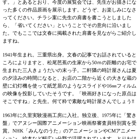
す。」とあるとおり、今度の展覧会では、先生がお描きにな
った多くの作品原画を展示します。どうぞ、お楽しみになさ
ってください。チラシ案に先生の肩書を書こうとしました
ら、「省いてください」ということでその意向に沿いまし
た。でもここでは文春に掲載された肩書を見ながらご紹介し
ますね。
1941年生まれ。三重県出身。文春の記事でお話されていると
ころによりますと、松尾芭蕉の生家から50ｍの距離のお宅で
生まれた三人きょうだいの末っ子。二軒隣の時計屋さんは夏
の夕涼みの時間になると、お店の二階から近くの大きな蔵の
壁に幻灯機を使って紙芝居のようなスライドや16㎜フィルム
の映像を投影していたそうです。「映画好きになった原点は
そこですね」と先生。何て粋で素敵な時計屋さんでしょう‼
1963年に久里実験漫画工房に入社。独立後、1975年に「驚き
盤」でアヌシー国際アニメーション映画祭審査員特別賞を受
賞。NHK「みんなのうた」のアニメーションやCMアニメー
ション、絵本など幅広い分野で活躍されています。とりわけ