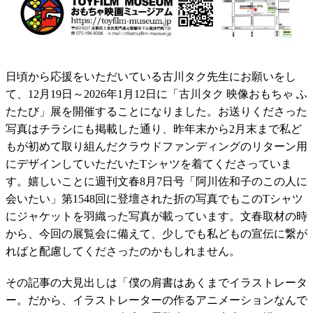
日頃から応援をいただいている古川タク先生にお願いをし
て、12月19日～2026年1月12日に「古川タク 映像おもちゃ ふ
たたび」展を開催することになりました。お送りくださった
写真はチラシにも掲載した通り、昨年末から2月末まで私ど
もが初めて取り組んだクラウドファンディングのリターン用
にデザインしていただいたTシャツを着てくださっていま
す。嬉しいことに週刊文春8月7日号「阿川佐和子のこの人に
会いたい」第1548回に登壇された折の写真でもこのTシャツ
にジャケットを羽織った写真が載っています。文春取材の時
から、今回の展覧会に備えて、少しでも私どもの宣伝に繋が
ればと配慮してくださったのかもしれません。
その記事の大見出しは「僕の肩書はあくまでイラストレータ
ー。だから、イラストレーターの作るアニメーションなんで