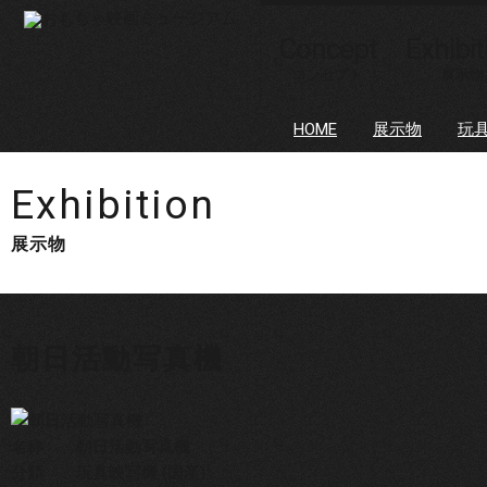
Concept
Exhibit
コンセプト
展示物
HOME
展示物
玩具
Exhibition
展示物
朝日活動写真機
名称
朝日活動写真機
分類
玩具映写機 (国産)