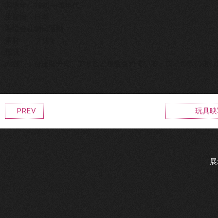
製造年
1930―40年代
生産国
日本
製造会社
朝日活動
素材
ブリキ
形状
-
内容
台座部分に、アサヒと板金されている。フィルムの走行
PREV
玩具映
展