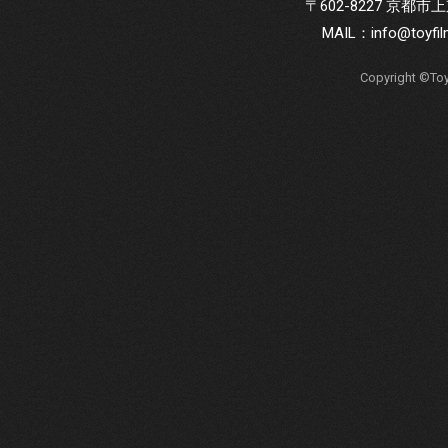
〒602-8227 京
MAIL：
info@toyfi
Copyright ©Toy