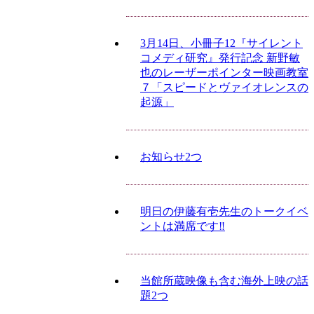
3月14日、小冊子12『サイレント
コメディ研究』発行記念 新野敏
也のレーザーポインター映画教室
７「スピードとヴァイオレンスの
起源」
お知らせ2つ
明日の伊藤有壱先生のトークイベ
ントは満席です‼
当館所蔵映像も含む海外上映の話
題2つ