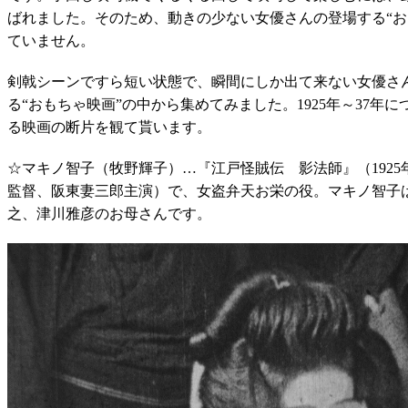
ばれました。そのため、動きの少ない女優さんの登場する“お
ていません。
剣戟シーンですら短い状態で、瞬間にしか出て来ない女優さ
る“おもちゃ映画”の中から集めてみました。1925年～37年
る映画の断片を観て貰います。
☆マキノ智子（牧野輝子）…『江戸怪賊伝 影法師』（1925
監督、阪東妻三郎主演）で、女盗弁天お栄の役。マキノ智子
之、津川雅彦のお母さんです。