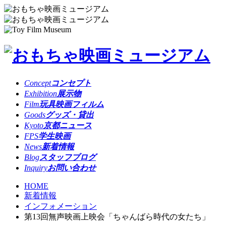
Concept
コンセプト
Exhibition
展示物
Film
玩具映画フィルム
Goods
グッズ・貸出
Kyoto
京都ニュース
FPS
学生映画
News
新着情報
Blog
スタッフブログ
Inquiry
お問い合わせ
HOME
新着情報
インフォメーション
第13回無声映画上映会「ちゃんばら時代の女たち」