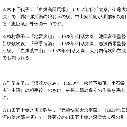
☆木下千代子…『血煙高田馬場』（1927年/日活太秦。伊藤
演）で、堀部弥兵衛の娘お幸の役。中山安兵衛が堀部家の婿
る『忠臣蔵』外伝の一つです。
☆梅村蓉子…『地雷火組』（1928年/日活太秦。池田富保監
芸妓歌次役。『平手造酒』（1928年/日活太秦。志波西果監
江役、『血煙荒神山』（1929年/日活太秦。大河内傅次郎主
でも知られる。
☆千早晶子…『浪花かがみ』（1930年、松竹下加茂。小石
夫〉主演）の相手役。のちに、林長二郎の多くの作品を演出
に。
☆山田五十鈴と川上弥生…『元禄快挙大忠臣蔵』（1930年/
河内傅次郎主演）で、雛菊役の山田五十鈴と深雪太夫役の川