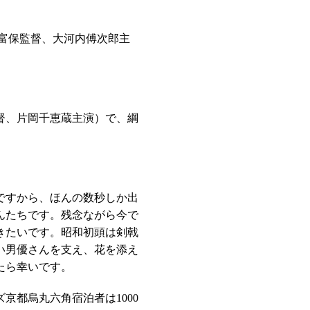
田富保監督、大河内傅次郎主
監督、片岡千恵蔵主演）で、綱
ですから、ほんの数秒しか出
んたちです。残念ながら今で
きたいです。昭和初頭は剣戟
い男優さんを支え、花を添え
たら幸いです。
ズ京都烏丸六角宿泊者は1000