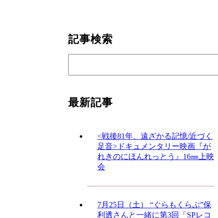
記事検索
最新記事
<戦後81年、遠ざかる記憶/近づく
足音>ドキュメンタリー映画『が
れきのにほんれっとう』16㎜上映
会
7月25日（土） “ぐらもくらぶ”保
利透さんと一緒に第3回「SPレコ