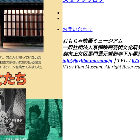
お問い合わせ
おもちゃ映画ミュージアム
一般社団法人京都映画芸術文化研
都市上京区黒門通元誓願寺下ル毘沙
info@toyfilm-museum.jp
｜
TEL：
075
©Toy Film Museum. All right Reserved