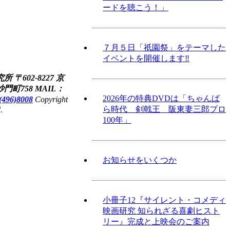
ードを聴こう！」
７月５日「祇園祭」をテーマした
イベントを開催します‼
究所
〒602-8227 京
門町758
MAIL：
2026年の特典DVDは「ちゃんば
(496)8008
Copyright
ら時代 剣戟王 阪東妻三郎プロ
.
100年」
お知らせをいくつか
小冊子12『サイレント・コメディ
映画研究 知られざる喜劇ヒスト
リー』完成と上映会のご案内