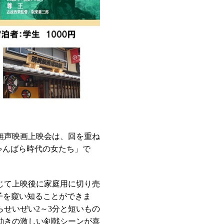
無声映画上映会は、回を重ね
「ちゃんばら時代の女たち」で
じて上映後に家庭用に切り売
子を窺い知ることができま
らせいぜい2～3分と短いもの
動きの激しい剣戟シーンが喜