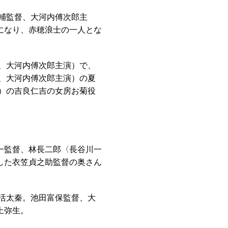
大輔監督、大河内傅次郎主
になり、赤穂浪士の一人とな
督、大河内傅次郎主演）で、
督、大河内傅次郎主演）の夏
演）の吉良仁吉の女房お菊役
栄一監督、林長二郎〈長谷川一
した衣笠貞之助監督の奥さん
日活太秦。池田富保監督、大
上弥生。