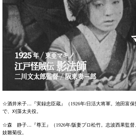
☆酒井米子…『実録忠臣蔵』（1926年/日活大将軍。池田富
で、刈藻太夫役。
☆森 静子…『尊王』（1926年/阪妻プロ松竹。志波西果監
妓雛菊役。