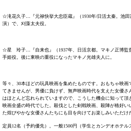
☆滝花久子…『元禄快挙大忠臣蔵』（1930年/日活太秦。池
演）で、刈藻太夫役。
☆星 玲子…『自来也』（1937年、日活京都。マキノ正博
手姫役。後に東映の重役になったマキノ光雄夫人に。
等々、30本ほどの玩具映画を集めたものです。おもちゃ映画
てきませんが、男優に負けず、無声映画時代を支えた女優さ
はほとんど忘れられていますので、こうした機会に知って頂
映画全盛の時代でした。殺伐とした剣戟映画、殺陣が格好い
た煌びやかな女優さんたちにも目を向けてお楽しみいただけ
定員12名（予約優先）。一般1500円（学生とカンデオホテル