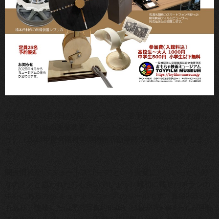
9月21日と12月1日の2回シリーズで、若手研究者の力をお借り
して、「初期の映像装置“ミュートスコープ”を再生してみよ
う」（2024年度全国科学博物館活動等助成事業）を開催しま
す。
聞き慣れない“ミュートスコープ”という言葉に、「いったい何
なの？」と思われた方も多いでしょう。最初に載せたチラシの
中心にあるのが“ミュートスコープ”のリールです。直径255ミリ
もあり、連続した白黒の写真約850枚（1枚が7㎝×4.8㎝）が回転