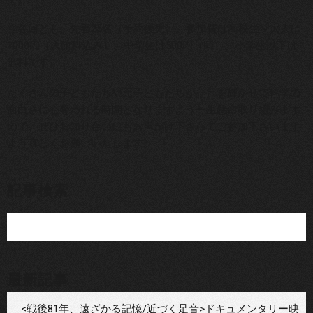
◎各回とも、先着25名（予約優先）。参加費は高校生～大人は
1000円（入館料込み）、中学生は500円（同）、小学生以下は
無料です。
たくさんの子どもたちや元子どもたちが、目を輝かせて科学の
面白さに心奪われる時間となりますよう一生懸命取り組みます
ので、ぜひお知り合いにもお声がけ下さってご参加下さいます
よう宜しくお願いいたします。
記事検索
最新記事
<戦後81年、遠ざかる記憶/近づく足音>ドキュメンタリー映