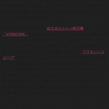
関連イベントとして、9月7日13～16時、シンポジウム「メディ
アの過去と未来をつなぐ」にも登壇されますし（当日10時から
無料整理券配布、先着190人）、日本各地で子ども向けワーク
ショップもしておられます。
2021年5月9日に連れ合いが
組立式おもちゃ映写機
「VITASCOPE」
を徹夜で組み立てたことをFacebookで書いた折
り、「自分も同じ模型を持っている」と書き込んで下さったこ
とからご縁が始まりました。初めてお会いしたのは2022年6月9
日。その時に３Dプリンターを駆使して作られた“
プラキシノス
コープ”
（35ミリのフィルム缶にコンパクトに収納可）を手土産
に頂き、今年1月5日にも手作りの不思議な光学玩具“アノーソス
コープ”を寄贈頂きました。それらはPart2のチラシ下部分に写
真を載せましたし、他にも立体ビューアーやミュートスコープ
の写真も載せました。これらの光学玩具はPart2実施日の12月1
日に参加者の皆さんに体験して頂きますので、今のうちから予
定表に書き込んで楽しみにお待ちくださいね。