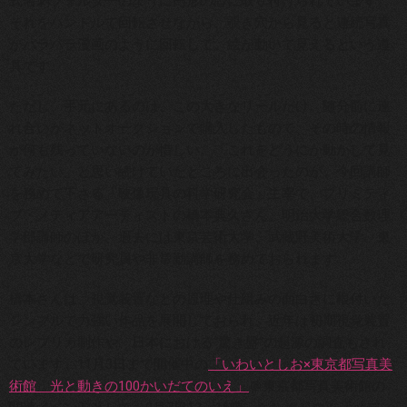
式名刺フォルダーのように円形の芯に取り付けられています。
それをハンドルで回転させながら、覗き穴から見ると連続写真
がパラパラ漫画のように回転して、絵が動いて見えるという道
具です。
ただし、手元にあるのは、この大きなリールだけ。随分前に連
れ合いがネットオークションで購入したもので、その時の情報
が何も残っていないのが惜しい。「これをどうにか動かして見
てみたい」と思い続けていたところに出会ったのが、今回講師
を務めて下さる「映像玩具の科学研究会」主宰で、プリミティ
ブ・メディアアーティストの橋本典久さん。明治大学総合数理
学部講師のほか、過去には東京芸術大学、武蔵野美術大学、東
京大学などで研究員や非常勤講師を務めておられます。
橋本さんは、視覚装置などの原理や仕組みの面白さに根付いた
シンプルで力強い作品を展開しておられ、近年は初期視覚装置
のレプリカ制作や、日本における“驚き盤”の起源の調査もされ
ています。11月3日まで開催中の
「いわいとしお×東京都写真美
術館 光と動きの100かいだてのいえ」
＠東京都写真美術館の