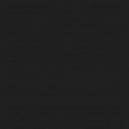
これは当館所蔵の金属製“ミュートスコープ”（商品名はNews
Paper Movie Machine。アメリカ製）で、大人の掌にのるぐらい
の大きさです。“ミュートスコープ”はウィリアム・K・L・ディ
クソンとハーマン・カスラーが発明し、1894年にカスラーが特
許を取得しています。今から130年前のことですね。発明王エ
ジソンが作ったキネトスコープは一人が覗いてフィルムに映っ
ている映像を見る道具でしたが、こちらは金属製の板にプリン
トされた写真をハンドルを回して動かして見ていた道具。さ
て、橋本さんが9月21日に完成して披露して下さるのはどのよ
うなミュートスコープでしょうか、拝見するのがとても楽しみ
で、今からわくわくしています。
◎9月21日（土）14～16時の「ミュートスコープリールを再生
する！」について、橋本さんからのコメントを以下に紹介。
………2023年4月、島津製作所創業記念資料館に“驚き盤”の調査に
行った際、おもちゃ映画ミュージアムにもご挨拶に立ち寄っ
た。その時、「ミュートスコープのリール部分だけがあり、ど
うにか再生する装置ができんやろか？」と相談を受けた。「数