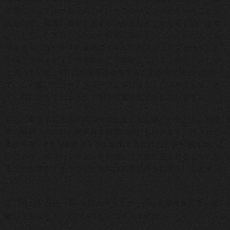
年前にリュミエール兄弟のキノーラのレプリカを作ったことが
あるので、簡単に再生するぐらいならなんとかなると思います
よ」と言った翌日、リールが自宅に届いた。（いくらなんでも
早すぎやしないか？）実物はイギリスのブラッドフォードにあ
る国立科学メディア博物館などで体験していて、作ってみたい
と思っていた。9月にお披露目会をすることが先に決まったの
で、この夏はミュートスコープに捧げることに決めました。さ
て、間に合うでしょうか？制作の裏話などをお話します。
さらに東京工芸大学の馬場一幸先生にもお越しいただき、開発
中の映画フィルムの簡易再生装置の紹介も行います。押入れの
奥から古い8ミリ映画フィルムが出てきたけれど映写機は無いと
いうとき、スマートフォンを利用して手軽に見られるようにな
ることを目指すそうです。橋本は装置部分をお手伝いします。
………
◎12月1日（日）14～16時の「マニアックな初期映像装置を体
験してみよう！」についても、コメント紹介。