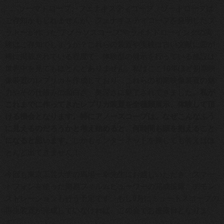
………ソーマトロープ、フェナキスティコープ、ゾートロープは
ご存知かもしれませんが、フェナキスティコープを発明したプ
ラトーが作った“アノーソスコープ”やライトドローイングの実
験はご存知でしょうか？これらの装置や実験は古い文献に図が
稀に掲載されている程度で、体験型の展示を行っている施設は
世界中を見てもほとんどありません。私はここ10年ほど初期映
像装置のレプリカを作成しており、これらの初期映像装置の魅
力やその仕組みの面白さ、奥深さに魅了されてきました。
私が
これまでに作ってきたレプリカ装置を全種類展示、体験して頂
ける機会となります。特にアノースコープは、なぜこんなふう
に見えるのだろうかと考え始めると、何時間も頭を抱えること
になると思います。
しかもインターネットを探しても答えはほ
とんど出てきません！
今回も東京工芸大学の馬場一幸先生にお越しいただき、スマー
トフォンを使った簡易フィルムビューワーの完成披露、デモン
ストレーションも行う予定です。もし9月にミュートスコープの
再生装置が完成していなければ、この会でお披露目となりま
す。…………