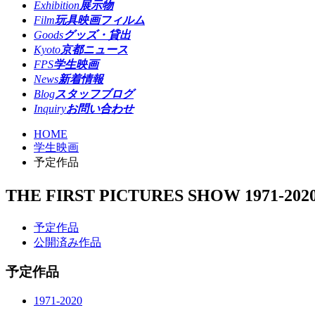
Exhibition
展示物
Film
玩具映画フィルム
Goods
グッズ・貸出
Kyoto
京都ニュース
FPS
学生映画
News
新着情報
Blog
スタッフブログ
Inquiry
お問い合わせ
HOME
学生映画
予定作品
THE FIRST PICTURES SHOW 1971-202
予定作品
公開済み作品
予定作品
1971‐2020