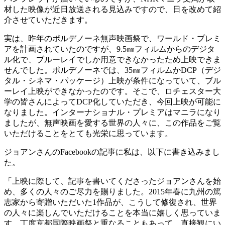
材した映像が近日放送される見込みですので、日を改めて紹
介させていただきます。
実は、昨年のポルデノーネ無声映画祭で、ワールド・プレミ
アを計画されていたのですが、9.5㎜フィルムからのデジタ
ル化で、ブルーレイでしか用意できなかったため上映できま
せんでした。ポルデノーネでは、35㎜フィルムかDCP（デジ
タル・シネマ・パッケージ）上映が条件になっていて、ブル
ーレイ上映ができなかったのです。そこで、ロチェスター大
学の皆さんによってDCP化していただき、今回上映が可能に
なりました。インターナショナル・プレミアはマニラになり
ましたが、無声映画を愛する世界の人々に、この作品をご覧
いただけることをとても光栄に思っています。
ジョアンさんのFacebookの記事に私は、以下に書き込みまし
た。
「上映に際して、記事を書いてくださったジョアンさんを始
め、多くの人々のご尽力を賜りました。2015年春に九州の篤
志家から寄贈いただいた1作品が、こうして修復され、世界
の人々に楽しんでいただけることを本当に嬉しく思っていま
す。丁度京都国際映画祭と重なることもあって、直接観にい