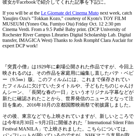
彼女がFacebookで紹介してくれた記事を下記に。
If you will be at the
Le Giornate del Cinema Muto
next week, catch
Yasujiro Ozu's "Tokkan Kozo," courtesy of Kyoto's TOY FILM
MUSEUM (Yoneo Ota, Fumiyo Ota) Friday Oct. 12 2:30 pm
Cinema Verdi. From a 9.5 Pathè Baby print. (DCP University of
Rochester River Campus Libraries Digital Scholarship Lab. Digital
transfer, IMAGICA West) Thanks to Josh Romphf Clara Auclair for
expert DCP work!
『突貫小僧』は1929年に劇場公開された作品ですが、今回上
映されるのは、その作品を家庭用に編集し直したパテ・ベビ
ー（9.5㎜）版。このフィルムには、これまで保存されてい
たフィルムに欠けていたタイトルや、子どもたちのじゃんけ
んシーン、「長閑な春の一日」というオリジナル字幕などが
新たに確認されたことから、世界発信のニュースとなって注
目を集め、2016年10月の京都国際映画祭で初披露しました。
その後、東京などでも上映されていますが、新しいところで
は今年8月30日～9月2日に開催された「International Silent Film
Festival MANILA」で上映されました。こちらについては、
パンフレットが届いているのですが、NHKマニラ支局が取