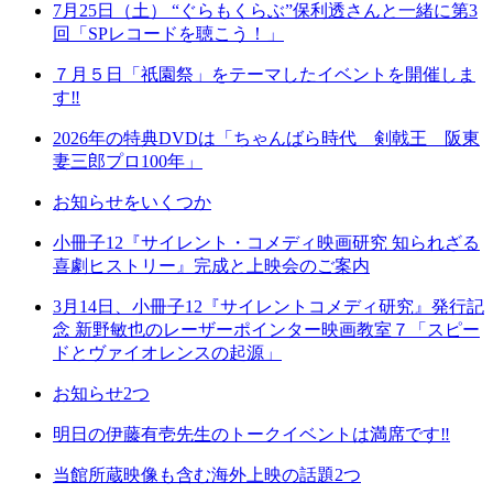
7月25日（土） “ぐらもくらぶ”保利透さんと一緒に第3
回「SPレコードを聴こう！」
７月５日「祇園祭」をテーマしたイベントを開催しま
す‼
2026年の特典DVDは「ちゃんばら時代 剣戟王 阪東
妻三郎プロ100年」
お知らせをいくつか
小冊子12『サイレント・コメディ映画研究 知られざる
喜劇ヒストリー』完成と上映会のご案内
3月14日、小冊子12『サイレントコメディ研究』発行記
念 新野敏也のレーザーポインター映画教室７「スピー
ドとヴァイオレンスの起源」
お知らせ2つ
明日の伊藤有壱先生のトークイベントは満席です‼
当館所蔵映像も含む海外上映の話題2つ