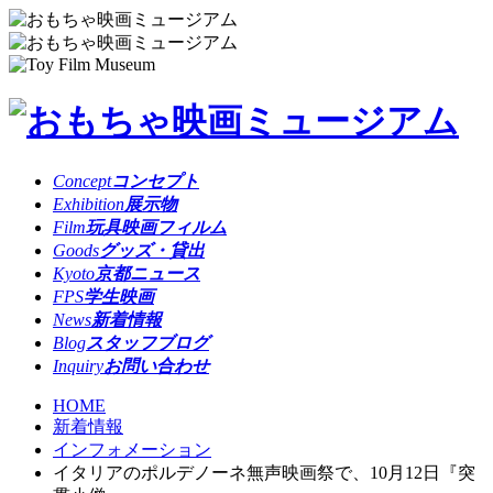
Concept
コンセプト
Exhibition
展示物
Film
玩具映画フィルム
Goods
グッズ・貸出
Kyoto
京都ニュース
FPS
学生映画
News
新着情報
Blog
スタッフブログ
Inquiry
お問い合わせ
HOME
新着情報
インフォメーション
イタリアのポルデノーネ無声映画祭で、10月12日『突