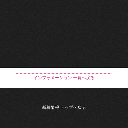
インフォメーション 一覧へ戻る
新着情報 トップへ戻る