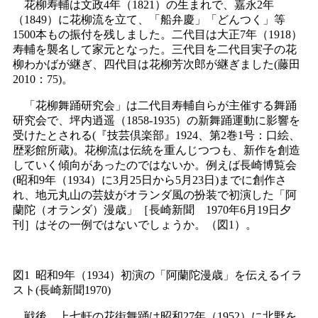
花柳寿輔は文政4年（1821）の生まれで、嘉永2年
（1849）に花柳流を立て、「船弁慶」「どんつく」等
1500本もの振付を残しました。二代目は大正7年（1918）
寿輔を襲名して家元となった。三代目を二代目実子の花
柳わかばが継ぎ、四代目は花柳芳次郎が継ぎました(藤田
2010：75)。
「花柳舞踊研究会」は二代目寿輔自らが主催する舞踊
研究会で、坪内逍遥（1858-1935）の新舞踊運動に影響を
受けたとされる(『技芸倶楽部』1924、第2巻1号：口絵、
歴彩館所蔵)。花柳流は伝統を重んじつつも、新作を創造
していく傾向があったのではないか。例えば長崎博覧会
(昭和9年（1934）に3月25日から5月23日)までに創作さ
れ、地元丸山の芸妓がオランダ風の扮装で初演した「阿
蘭陀（オランダ）漫歳」［長崎新聞 1970年6月19日夕
刊］はその一例ではないでしょうか。（図1）。
図1 昭和9年（1934）初演の「阿蘭陀漫歳」を伝えるイラ
スト(長崎新聞1970)
戦後、上七軒の花街舞踊は昭和27年（1952）に北野を