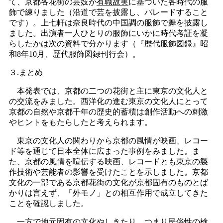
て、京都各花街の芸妓が
有職故実
に基づいた各時代の服
飾で練りました（沿道で芸を披露し、パレードすること
です）。上七軒は奈良時代の中国調の服飾で舞を披露し
ました。出演者一人ひとりの服飾にいかに時代考証を凝
らしたかは次の資料で分かります（『歴代服飾図録』昭
和8年10月、歴代服飾図録刊行会）。
３.まとめ
本発表では、京都の二つの花街と主に東京の文化人と
の交流をみました。西洋化の進む東京の文化人にとって
京都の自然や京都千年の歴史的蓄積は創作活動への刺激
やヒントをもたらしたと考えられます。
東京の文化人の関わりから京都の風情が映画、レコー
ド等を通じて日本全体に広まった事例をみました。ま
た、京都の風情を喧伝する映画、レコードとも東京の製
作技術や芸能者の影響を受けたことを示しました。京都
文化の一部である京都花街の文化が京都固有のものとば
かりは言えず、「外モノ」との相互作用で成立してきた
ことを確認しました。
一方で地元固有の文化やしきたり、つまり民俗性の検