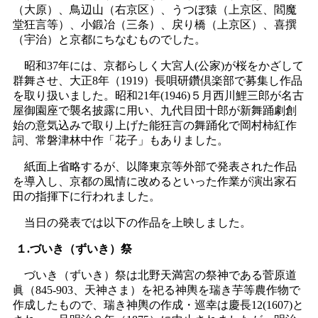
（大原）、鳥辺山（右京区）、うつぼ猿（上京区、閻魔
堂狂言等）、小鍛冶（三条）、戻り橋（上京区）、喜撰
（宇治）と京都にちなむものでした。
昭和37年には、京都らしく大宮人(公家)が桜をかざして
群舞させ、大正8年（1919）長唄研鑽倶楽部で募集し作品
を取り扱いました。昭和21年(1946)５月西川鯉三郎が名古
屋御園座で襲名披露に用い、九代目団十郎が新舞踊劇創
始の意気込みで取り上げた能狂言の舞踊化で岡村柿紅作
詞、常磐津林中作「花子」もありました。
紙面上省略するが、以降東京等外部で発表された作品
を導入し、京都の風情に改めるといった作業が演出家石
田の指揮下に行われました。
当日の発表では以下の作品を上映しました。
１.づいき（ずいき）祭
づいき（ずいき）祭は北野天満宮の祭神である菅原道
眞（845-903、天神さま）を祀る神輿を瑞き芋等農作物で
作成したもので、瑞き神輿の作成・巡幸は慶長12(1607)と