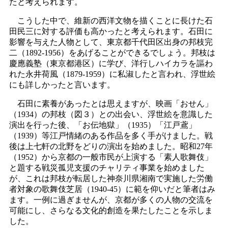
たと考えられます。
こうした中で、維新の西洋文物を描くことに長けた石
田民三に対する評価も高かったと考えられます。石田に
影響を与えた人物として、東京都千代田区出身の邦枝完
二（1892-1956）をあげることができるでしょう。邦枝は
慶應義塾（東京都港区）に学び、洋行しハイカラを謳わ
れた永井荷風（1879-1959）に私淑したと言われ、浮世絵
にも詳しかったと言います。
石田に素養があったとは思えますが、映画「おせん」
（1934）の邦枝（図３）との出会い、浮世絵を意識した
演出を行った後、「お伝地獄」（1935）「江戸鳶」
（1939）等江戸情緒のある作品を多く手がけました。戦
後は上七軒の北野をどりの演出を始めました。昭和27年
（1952）から京都の一般市民が上演する「素人歌舞伎」
と題する戦災孤児支援のチャリティ事業を始めました
が、これは邦枝が転居した神奈川県湘南で実施した労働
者対象の歌舞伎芝居（1940-45）に範を仰いだと筆者はみ
ます。一例に過ぎませんが、京都が多くの人物の交流を
可能にし、さらなる文化的創造を果たしたことを示しま
した。