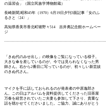
の温習会」（国立民族学博物館蔵）
長崎新聞,昭和45年（1970）6月19日夕刊3面記事「女のふ
るさと〈24〉」
高知県香美市香北町猪野々514 吉井勇記念館ホームペー
ジ
……………………………………………………………………
「きぬ代のみせ出し」の映像をご覧になっている様子。
大きな傘を差しているのが、今では見られなくなった男
師さん。右から2番目に写っているのが、初々しい新芸妓
のきぬ代さん。
マイクを手に話しておられるのが発表者の中原逸郎さ
ん。この日はアルバムを資料提供してくださった旧茶屋
万春を経営されていたご夫妻も参加して下さり、貴重な
話を聴かせてくださいました。ご協力、誠にありがとう