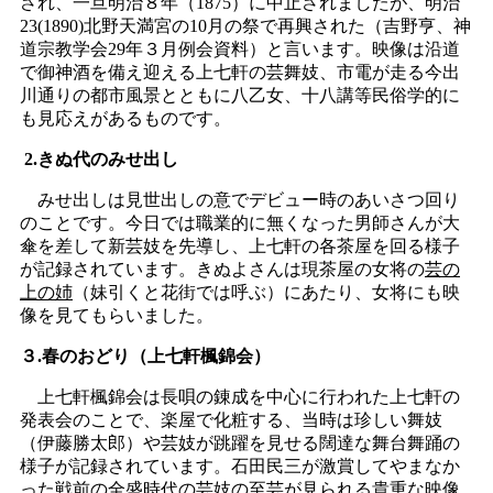
され、一旦明治８年（1875）に中止されましたが、明治
23(1890)北野天満宮の10月の祭で再興された（吉野亨、神
道宗教学会29年３月例会資料）と言います。映像は沿道
で御神酒を備え迎える上七軒の芸舞妓、市電が走る今出
川通りの都市風景とともに八乙女、十八講等民俗学的に
も見応えがあるものです。
2.きぬ代のみせ出し
みせ出しは見世出しの意でデビュー時のあいさつ回り
のことです。今日では職業的に無くなった男師さんが大
傘を差して新芸妓を先導し、上七軒の各茶屋を回る様子
が記録されています。きぬよさんは現茶屋の女将の
芸の
上の姉
（妹引くと花街では呼ぶ）にあたり、女将にも映
像を見てもらいました。
３.春のおどり（上七軒楓錦会）
上七軒楓錦会は長唄の錬成を中心に行われた上七軒の
発表会のことで、楽屋で化粧する、当時は珍しい舞妓
（伊藤勝太郎）や芸妓が跳躍を見せる闊達な舞台舞踊の
様子が記録されています。石田民三が激賞してやまなか
った戦前の全盛時代の芸妓の至芸が見られる貴重な映像