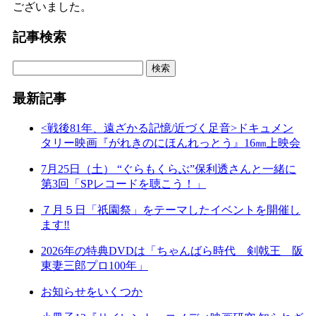
ございました。
記事検索
最新記事
<戦後81年、遠ざかる記憶/近づく足音>ドキュメン
タリー映画『がれきのにほんれっとう』16㎜上映会
7月25日（土） “ぐらもくらぶ”保利透さんと一緒に
第3回「SPレコードを聴こう！」
７月５日「祇園祭」をテーマしたイベントを開催し
ます‼
2026年の特典DVDは「ちゃんばら時代 剣戟王 阪
東妻三郎プロ100年」
お知らせをいくつか