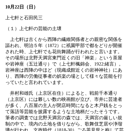
10月22日（日）
上七軒と石田民三
（１）上七軒の芸能の土壌
上七軒は古くから西陣の繊維関係者との親密な関係を
謳われ、明治５年（1872）に祇園甲部で都をどりが開催
された時、上七軒でも花街舞踊が行われたと言います。
その場所は北野天満宮東門近くの旧「神楽」という茶屋
や岩神座（五辻通り）で（上七軒楓錦会、1922:緒言）。
岩神座は西陣の中ほど（現織成館近くの岩神神社）にあ
り、西陣の労働従事者の娯楽の場として様々な芸能を行
っていたと言われています。
井村和雄氏（上京区在住）によると、戦前千本通り
（上京区）には夥しい数の映画館が立び、市井に芸達者
が多く、八百屋の主人が閉店時間になると木戸銭をとっ
て落語等芸能を披露するような土地柄だったそうです。
筆者の調査では北野天満宮の森では、天満宮の厳しい規
制の中で、境内の土地を借りながら、歌舞伎芝居や浄瑠
璃が行われ、文政時代（1818-30）ごろ茶見世と称して芸