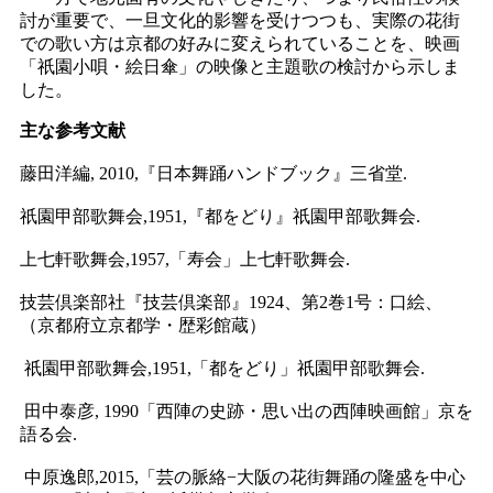
討が重要で、一旦文化的影響を受けつつも、実際の花街
での歌い方は京都の好みに変えられていることを、映画
「祇園小唄・絵日傘」の映像と主題歌の検討から示しま
した。
主な参考文献
藤田洋編, 2010,『日本舞踊ハンドブック』三省堂.
祇園甲部歌舞会,1951,『都をどり』祇園甲部歌舞会.
上七軒歌舞会,1957,「寿会」上七軒歌舞会.
技芸倶楽部社『技芸倶楽部』1924、第2巻1号：口絵、
（京都府立京都学・歴彩館蔵）
祇園甲部歌舞会,1951,「都をどり」祇園甲部歌舞会.
田中泰彦, 1990「西陣の史跡・思い出の西陣映画館」京を
語る会.
中原逸郎,2015,「芸の脈絡−大阪の花街舞踊の隆盛を中心