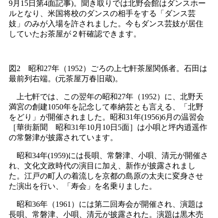
9月15日第4面記事)。聞き取りでは北野会館はダンスホー
ルとなり、米国将校のダンスの相手をする「ダンス芸
妓」のみが入場を許されました。今もダンス芸妓が居住
していたお茶屋が２軒確認できます。
図2 昭和27年（1952）ごろの上七軒茶屋関係者。石田は
最前列右端。(元茶屋万春旧蔵)。
上七軒では、この翌年の昭和27年（1952）に、北野天
満宮の創建1050年を記念して奉納芸とも言える、「北野
をどり」が開催されました。昭和31年(1956)6月の温習会
［華街新聞 昭和31年10月10日5面］は小唄と坪内逍遥作
の常磐津が披露されています。
昭和34年(1959)には長唄、常磐津、小唄、清元が開催さ
れ、文化文政時代の演目に加え、新作が披露されまし
た。江戸の町人の着流しを京都の島原の太夫に変身させ
た演出を行い、「寿会」を名乗りました。
昭和36年（1961）には第二回寿会が開催され、演題は
長唄、常磐津、小唄、清元が披露された。演題は黒木売