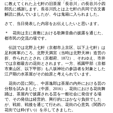
に教えてくれた上七軒の旧茶屋「長谷川」の長谷川小四
郎氏に感謝します。長谷川氏とは上七軒の共同で古文書
解読に挑んでいましたが、今は鬼籍に入られました。
さて、当日発表した内容をお伝えしたいと思います。
＊ 花街は主に座敷における歌舞音曲の披露を通じた、
都市民の交流の場です。
伝説では北野上七軒（京都市上京区、以下上七軒）は
足利将軍のころ、北野天満宮（当時は北野天神）造営の
折、作られたとされ（京都府、1872）、それゆえ、市井
では京都最古の花街とされます。一方、祇園甲部（京都
市東山区、以下甲部）も八坂神社の参詣者を対象とした
江戸期の水茶屋がその始原と考えられています。
花街の芸に関し、中原逸郎は茶屋の内外における芸の
分類を試みました（中原、2016）。花街における花街舞
踊は、茶屋内で披露される芸を一般社会に発信する場
で、その発信は経営的、興行的にはかなり負担でした
が、戦前、戦後を通じて行われ、花街の心意気（関西の
花街では粋(すい)）を示してきました。