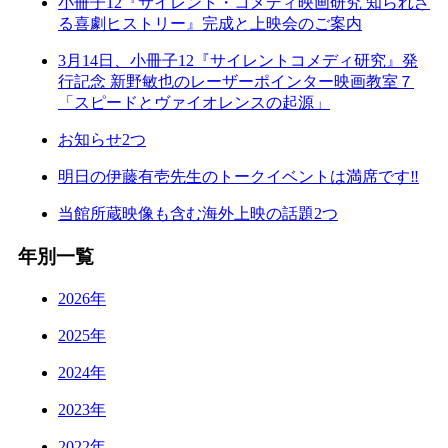
小冊子12『サイレント・コメディ映画研究 知られざ
る喜劇ヒストリー』完成と上映会のご案内
3月14日、小冊子12『サイレントコメディ研究』発
行記念 新野敏也のレーザーポインター映画教室７
「スピードとヴァイオレンスの起源」
お知らせ2つ
明日の伊藤有壱先生のトークイベントは満席です‼
当館所蔵映像も含む海外上映の話題2つ
年別一覧
2026年
2025年
2024年
2023年
2022年