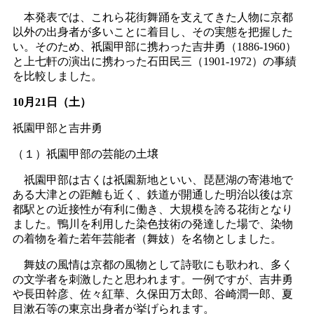
本発表では、これら花街舞踊を支えてきた人物に京都
以外の出身者が多いことに着目し、その実態を把握した
い。そのため、祇園甲部に携わった吉井勇（1886-1960）
と上七軒の演出に携わった石田民三（1901-1972）の事績
を比較しました。
10月21日（土）
祇園甲部と吉井勇
（１）祇園甲部の芸能の土壌
祇園甲部は古くは祇園新地といい、琵琶湖の寄港地で
ある大津との距離も近く、鉄道が開通した明治以後は京
都駅との近接性が有利に働き、大規模を誇る花街となり
ました。鴨川を利用した染色技術の発達した場で、染物
の着物を着た若年芸能者（舞妓）を名物としました。
舞妓の風情は京都の風物として詩歌にも歌われ、多く
の文学者を刺激したと思われます。一例ですが、吉井勇
や長田幹彦、佐々紅華、久保田万太郎、谷崎潤一郎、夏
目漱石等の東京出身者が挙げられます。