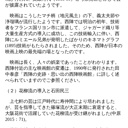
が披露されていたようです。
映画はこうしたマチ柄（地元風土）の下、義太夫節や
浄瑠璃が流行したようです。西陣では明治の初年、技術
者をフランス国リヨン市に派遣して、ジャガード織り等
大量生産方式の導入に成功し、この技術輸入に伴い、西
陣にルミエール兄弟が発明したばかりのキネマトグラフ
(1895)技術がもたらされました。そのため、西陣が日本の
映画上映の最先端の場となったのです。
映画は長く、人々の娯楽であったことがわかります。
西陣付近の主な映画館の変遷は、1990年に発行された田
中泰彦「西陣の史跡・思い出の西陣映画館」に詳しく述
べられていますのでご参照ください。
（２）花柳流の導入と石田民三
上七軒の芸は江戸時代に寿仲間により培われました
が、芸を指導してきた篠塚流が大正末期に衰退すると、
大阪花街で活躍していた花柳流が受け継がれました(中原
2015：71)。