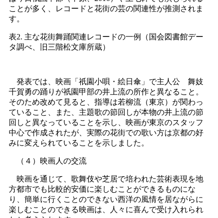
ことが多く、レコードと花街の芸の関連性が推測されま
す。
表2. 主な花街舞踊関連レコードの一例（国会図書館デー
タ調べ、旧三階松文庫所蔵）
発表では、映画「祇園小唄・絵日傘」で主人公 舞妓
千賀勇の踊りが祇園甲部の井上流の所作と異なること。
そのため改めて見ると、指導は若柳流（東京）が関わっ
ていること、また、主題歌の節回しが本物の井上流の節
回しと異なっていることを示し、映画が東京のスタッフ
中心で作成されたが、実際の花街での歌い方は京都の好
みに変えられていることを示しました。
（４）映画人の交流
映画を通じて、歌舞伎や芝居で培われた芸術表現を地
方都市でも比較的安価に楽しむことができるものにな
り、簡単に行くことのできない西洋の風情を居ながらに
楽しむことのできる映画は、人々に喜んで受け入れられ