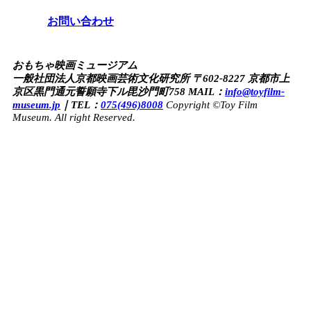
お問い合わせ
おもちゃ映画ミュージアム
一般社団法人京都映画芸術文化研究所
〒602-8227 京都市上
京区黒門通元誓願寺下ル毘沙門町758
MAIL：
info@toyfilm-
museum.jp
｜
TEL：
075(496)8008
Copyright ©Toy Film
Museum. All right Reserved.