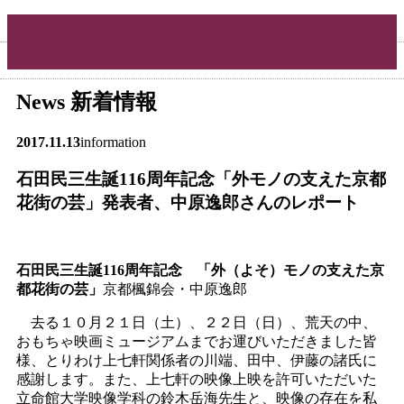
News
新着情報
2017.11.13
information
石田民三生誕116周年記念「外モノの支えた京都
花街の芸」発表者、中原逸郎さんのレポート
石田民三生誕
116
周年記念 「外（よそ）モノの支えた京
都花街の芸」
京都楓錦会・中原逸郎
去る１０月２１日（土）、２２日（日）、荒天の中、
おもちゃ映画ミュージアムまでお運びいただきました皆
様、とりわけ上七軒関係者の川端、田中、伊藤の諸氏に
感謝します。また、上七軒の映像上映を許可いただいた
立命館大学映像学科の鈴木岳海先生と、映像の存在を私