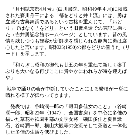
『月刊誌京都4月号』(白川書院、昭和49年４月)に掲載
された森川舟三による「都をどりと井上流」には、勇は
立派な古典舞踊であるという古格を重んじて、「おど
り」ではなく
「をどり
」という旧仮名遣での表記に拘っ
た（吉井勇記念館ホームページ）としています。昔の風
情を残しつつも観客が新鮮味を感じられる趣向に勇は腐
心したと言います。昭和25(1950)の都をどりの置うた（リ
ード）を示します。
「和らぎし昭和の御代も廿五の年を重ねて新しく姿手
ぶりも大いなる再びここに貴やかにわれらが時を迎えば
や」
戦争で踊りの会が中断していたことによる鬱積が一挙に
晴れる様子が伝わってきます。
発表では、谷崎潤一郎の「磯田多佳女のこと」（谷崎
潤一郎、昭和22年〈1947〉、全国書房）を中心に多佳の
描いた草花や祇園甲部の文学女将 磯田多佳と夏目漱
石、谷崎潤一郎、横山大観等の交流そして茶道と一体化
した多佳の生活を偲びました。