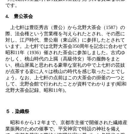
です。
4. 豊公茶会
上七軒は豊臣秀吉（豊公）から北野大茶会（1587）の
際、法会権という営業権を与えられたとされ、その恩に
対し、江戸時代、豊公廟（東山区）に参拝したとされて
います。上七軒では北野大茶会350周年を記念に合わせて
昭和11年（1936）催された茶会に参加しました。古式ゆ
かしく、桃山時代の上臈（高級侍女）等の服飾をまと
い、桃山屏風と思われる豪華な室礼の中で上七軒の芸妓
が点茶する姿に人々は桃山の時代を感じ取ったことでし
ょう。なお、上七軒の点前はこの大茶会の掛釜の一つと
して、北野会館で行われたことが資料でわかります(昭和
北野大茶会記録、昭和11年)。
５．染織祭
昭和６から1２年まで、京都市主催で開催された繊維産
業振興のための催事で、平安神宮で特設の神社を備え