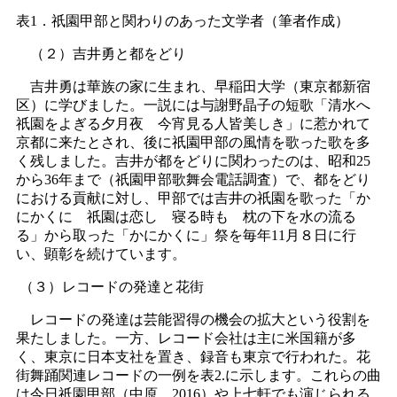
表1．祇園甲部と関わりのあった文学者（筆者作成）
（２）吉井勇と都をどり
吉井勇は華族の家に生まれ、早稲田大学（東京都新宿
区）に学びました。一説には与謝野晶子の短歌「清水へ
祇園をよぎる夕月夜 今宵見る人皆美しき」に惹かれて
京都に来たとされ、後に祇園甲部の風情を歌った歌を多
く残しました。吉井が都をどりに関わったのは、昭和25
から36年まで（祇園甲部歌舞会電話調査）で、都をどり
における貢献に対し、甲部では吉井の祇園を歌った「か
にかくに 祇園は恋し 寝る時も 枕の下を水の流る
る」から取った「かにかくに」祭を毎年11月８日に行
い、顕彰を続けています。
（３）レコードの発達と花街
レコードの発達は芸能習得の機会の拡大という役割を
果たしました。一方、レコード会社は主に米国籍が多
く、東京に日本支社を置き、録音も東京で行われた。花
街舞踊関連レコードの一例を表2.に示します。これらの曲
は今日祇園甲部（中原、2016）や上七軒でも演じられる