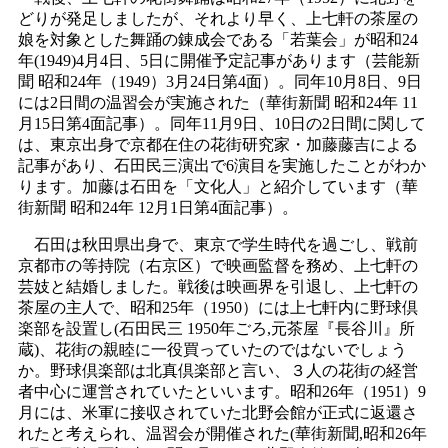
どりが発足しましたが、それより早く、上七軒の茶屋の
娘を対象とした舞踊の錬成会である「若葉会」が昭和24
年(1949)4月4日、5日に開催予定記事があります（芸能新
聞 昭和24年（1949）3月24日第4面）。同年10月8日、9日
には2日間の温習会が実施された（華街新聞 昭和24年 11
月15日第4面記事）。同年11月9日、10日の2日間に関して
は、東京出身で京都在住の花街研究家・加藤藤吉による
記事があり、石田民三演出で6演目を実施したことがわか
ります。加藤は石田を「文化人」と紹介しています（華
街新聞 昭和24年 12月1日第4面記事）。
石田は秋田県出身で、東京で学生時代を過ごし、戦前
京都市の等持院（右京区）で映画監督を務め、上七軒の
芸妓と結婚しました。戦後は映画界を引退し、上七軒の
茶屋の主人で、昭和25年（1950）には上七軒内に野球倶
楽部を設置し(石田民三 1950年ごろ,元茶屋『長谷川』所
蔵)、花街の親睦に一役買っていたのではないでしょう
か。野球倶楽部は北真倶楽部と言い、３人の花街の経営
者中心に運営されていたといいます。昭和26年（1951）9
月には、米軍に接収されていた北野会館が正式に返還さ
れたと考えられ、温習会が開催された(華街新聞,昭和26年