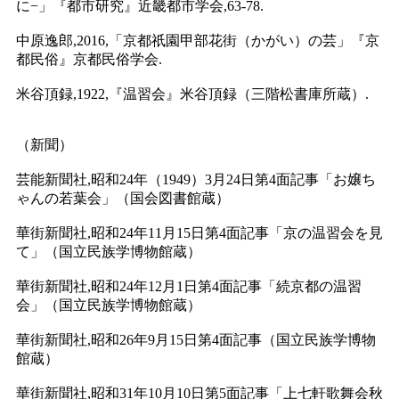
に−」『都市研究』近畿都市学会,63-78.
中原逸郎,2016,「京都祇園甲部花街（かがい）の芸」『京
都民俗』京都民俗学会.
米谷頂録,1922,『温習会』米谷頂録（三階松書庫所蔵）.
（新聞）
芸能新聞社,昭和24年（1949）3月24日第4面記事「お嬢ち
ゃんの若葉会」（国会図書館蔵）
華街新聞社,昭和24年11月15日第4面記事「京の温習会を見
て」（国立民族学博物館蔵）
華街新聞社,昭和24年12月1日第4面記事「続京都の温習
会」（国立民族学博物館蔵）
華街新聞社,昭和26年9月15日第4面記事（国立民族学博物
館蔵）
華街新聞社,昭和31年10月10日第5面記事「上七軒歌舞会秋