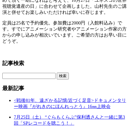
めて頂く一助になればと考えて、10月27日「ユネスコの世界
視聴覚遺産の日」に合わせて企画しました。山村先生のご講
演と併せてお楽しみいただければ幸いに存じます。
定員は25名で予約優先。参加費は2000円（入館料込み）で
す。すでにアニメーション研究者やアニメーション作家の方
からの申し込みが相次いでいます。ご希望の方はお早い目に
どうぞ。
記事検索
最新記事
<戦後81年、遠ざかる記憶/近づく足音>ドキュメンタリ
ー映画『がれきのにほんれっとう』16㎜上映会
7月25日（土） “ぐらもくらぶ”保利透さんと一緒に第3
回「SPレコードを聴こう！」