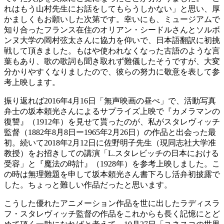
れはもう山村先生にお話をしてもらうしかない」と思い、厚
かましくもお願いした次第です。幸いにも、ミュージアムで
知り合ったフランス在住のオリアン・シードルさんとソルボ
ンヌ大学の岡村弦太さんに協力を仰いで、日本語翻訳に初挑
戦して頂きました。もはや使われなくなった古語のような言
葉もあり、歌の歌詞も聞き取れず難儀したそうですが、大変
分かりやすくなりましたので、彼らの努力に敬意を表して参
考上映します。
振り返れば2016年4月16日「無声映画の昼べ」で、活動写真
弁士の坂本頼光さんによるサプライズ上映で『カメラマンの
復讐』（1912年）を見せて貰ったのが、私がスタレヴィッチ
監督（1882年8月8日ー1965年2月26日）の作品と出会った最
初。続いて2018年2月12日に佐野明子先生（現同志社大学准
教授）をお招きしての講演「L.スタレビッチの日本における
受容」と『魔法の時計』（1928年）を参考上映しました。こ
の時は無理難題を申して坂本頼光さん書下ろし活弁初披露で
した。ちょっと難しい作品だったと思います。
こうした優れたアニメーション作品を世に出したラディスラ
フ・スタレヴィッチ監督の作品をこれからも長く記憶にとど