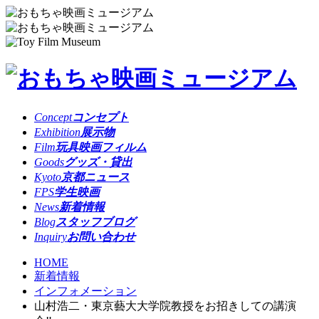
Concept
コンセプト
Exhibition
展示物
Film
玩具映画フィルム
Goods
グッズ・貸出
Kyoto
京都ニュース
FPS
学生映画
News
新着情報
Blog
スタッフブログ
Inquiry
お問い合わせ
HOME
新着情報
インフォメーション
山村浩二・東京藝大大学院教授をお招きしての講演