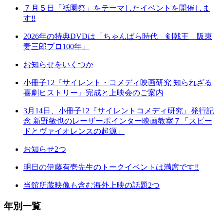
７月５日「祇園祭」をテーマしたイベントを開催しま
す‼
2026年の特典DVDは「ちゃんばら時代 剣戟王 阪東
妻三郎プロ100年」
お知らせをいくつか
小冊子12『サイレント・コメディ映画研究 知られざる
喜劇ヒストリー』完成と上映会のご案内
3月14日、小冊子12『サイレントコメディ研究』発行記
念 新野敏也のレーザーポインター映画教室７「スピー
ドとヴァイオレンスの起源」
お知らせ2つ
明日の伊藤有壱先生のトークイベントは満席です‼
当館所蔵映像も含む海外上映の話題2つ
年別一覧