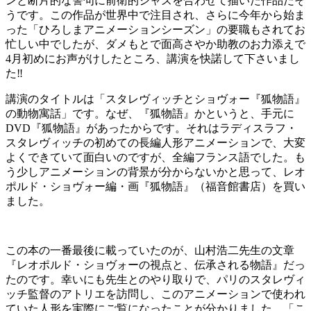
ンと断片的な警句に前衛的ジャズを合わせて描いた作品だそ
うです。この作品が世界中で注目され、さらに今年から始ま
った「ひろしまアニメーションシーズン」の要職もされてお
忙しい中でしたが、ダメもとで面高さやか助教のお力添えで
4月初めにお声がけしたところ、講演を快諾して下さいまし
た‼
講演のタイトルは「スタレヴィッチとショヴォー『狐物語』
の動物寓話」です。なぜ、『狐物語』かというと、手元に
DVD『狐物語』があったからです。それはラディスラフ・
スタレヴィッチの初めての長編人形アニメーションで、大変
よくできていて面白いのですが、全編フランス語でした。も
う少しアニメーションの背景が分からないかと思って、レオ
ポルド・ショヴォー編・画『狐物語』（福音館書店）を買い
ました。
この本の一番最後に載っていたのが、山村浩二先生の文章
『レオポルド・ショヴォーの視点と、伝承される物語』だっ
たのです。幸いにも先生とのやり取りで、パリのスタレヴィ
ッチ監督のアトリエを訪問し、このアニメーションで使われ
ていた人形を実際にご覧になったことが分かりました。「こ