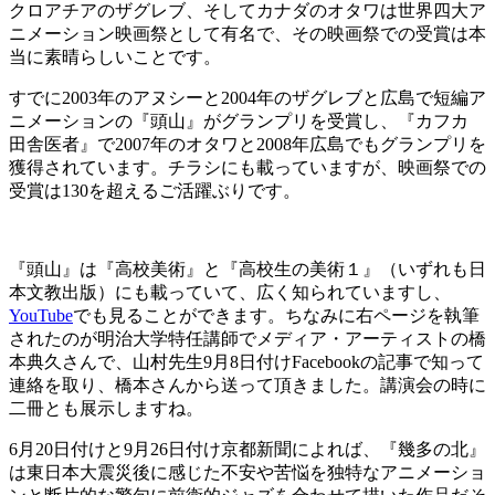
クロアチアのザグレブ、そしてカナダのオタワは世界四大ア
ニメーション映画祭として有名で、その映画祭での受賞は本
当に素晴らしいことです。
すでに2003年のアヌシーと2004年のザグレブと広島で短編ア
ニメーションの『頭山』がグランプリを受賞し、『カフカ
田舎医者』で2007年のオタワと2008年広島でもグランプリを
獲得されています。チラシにも載っていますが、映画祭での
受賞は130を超えるご活躍ぶりです。
『頭山』は『高校美術』と『高校生の美術１』（いずれも日
本文教出版）にも載っていて、広く知られていますし、
YouTube
でも見ることができます。ちなみに右ページを執筆
されたのが明治大学特任講師でメディア・アーティストの橋
本典久さんで、山村先生9月8日付けFacebookの記事で知って
連絡を取り、橋本さんから送って頂きました。講演会の時に
二冊とも展示しますね。
6月20日付けと9月26日付け京都新聞によれば、『幾多の北』
は東日本大震災後に感じた不安や苦悩を独特なアニメーショ