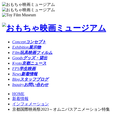
Concept
コンセプト
Exhibition
展示物
Film
玩具映画フィルム
Goods
グッズ・貸出
Kyoto
京都ニュース
FPS
学生映画
News
新着情報
Blog
スタッフブログ
Inquiry
お問い合わせ
HOME
新着情報
インフォメーション
京都国際映画祭2023～オムニバスアニメーション特集