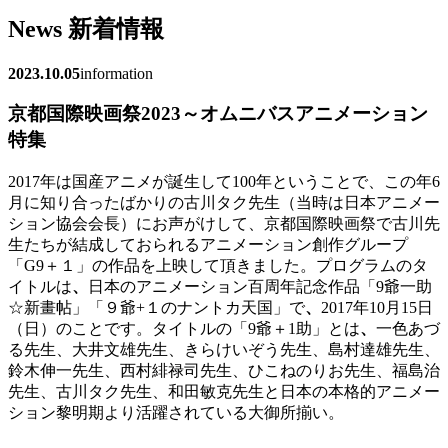
News
新着情報
2023.10.05
information
京都国際映画祭2023～オムニバスアニメーション
特集
2017年は国産アニメが誕生して100年ということで、この年6
月に知り合ったばかりの古川タク先生（当時は日本アニメー
ション協会会長）にお声がけして、京都国際映画祭で古川先
生たちが結成しておられるアニメーション創作グループ
「G9＋１」の作品を上映して頂きました。プログラムのタ
イトルは
、
日本のアニメーション百周年記念作品「9爺一助
☆新畫帖」「９爺+１のナントカ天国」で
、
2017年10月15日
（日）のことです。タイトルの「9爺＋1助」とは
、
一色あづ
る先生、大井文雄先生、きらけいぞう先生、島村達雄先生、
鈴木伸一先生、西村緋禄司先生、ひこねのりお先生、福島治
先生、古川タク先生、和田敏克先生と日本の本格的アニメー
ション黎明期より活躍されている大御所揃い。