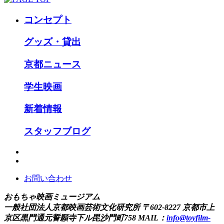
コンセプト
グッズ・貸出
京都ニュース
学生映画
新着情報
スタッフブログ
お問い合わせ
おもちゃ映画ミュージアム
一般社団法人京都映画芸術文化研究所
〒602-8227 京都市上
京区黒門通元誓願寺下ル毘沙門町758
MAIL：
info@toyfilm-