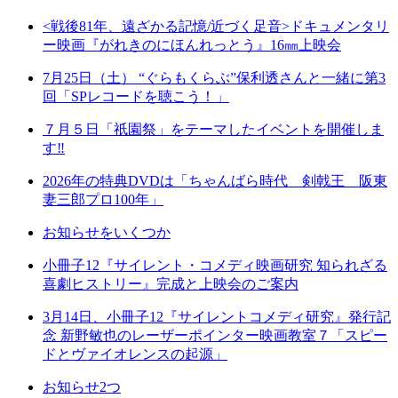
<戦後81年、遠ざかる記憶/近づく足音>ドキュメンタリ
ー映画『がれきのにほんれっとう』16㎜上映会
7月25日（土） “ぐらもくらぶ”保利透さんと一緒に第3
回「SPレコードを聴こう！」
７月５日「祇園祭」をテーマしたイベントを開催しま
す‼
2026年の特典DVDは「ちゃんばら時代 剣戟王 阪東
妻三郎プロ100年」
お知らせをいくつか
小冊子12『サイレント・コメディ映画研究 知られざる
喜劇ヒストリー』完成と上映会のご案内
3月14日、小冊子12『サイレントコメディ研究』発行記
念 新野敏也のレーザーポインター映画教室７「スピー
ドとヴァイオレンスの起源」
お知らせ2つ