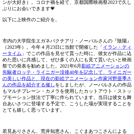
ンが大好き）。コロナ禍を経て、京都国際映画祭2023で久し
ぶりにお会いできます💗
以下に上映作のご紹介を。
市内の大学院生エガネバクチアリ・ノーバルさんの『陰陽』
（2023年）。今年４月23日に当館で開催した「
イラン・ティ
ータイム
」でこの作品を見せて貰った時に、彼女が作品に込
めた思いに共感して、ぜひ多くの人にも見て貰いたいと映画
祭での発表を勧めました。2021年6月
影絵アニメーションの
先駆者ロッテ・ライニガー没後40年を記念して、ライニガー
の美しい作品と、現在の影絵アニメーション作家河野亜季さ
んの作品を紹介する催し
をしましたが、ノーバルさんの作品
もマルチプレーン・カメラを使用したカットアウト・ストッ
プモーション技法で丁寧に作られています。当日は彼女も舞
台あいさつに登場する予定で、こうした場が実現することを
とても嬉しく思っています。
若見ありささん、荒井知恵さん、こぐまあつこさんによる