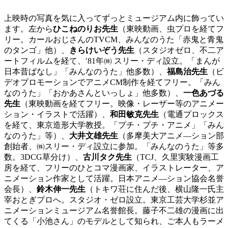
上映時の写真を気に入ってずっとミュージアム内に飾ってい
ます。左から
ひこねのりお先生
（東映動画、虫プロを経てフ
リー。カールおじさんのTVCM、みんなのうた「赤鬼と青鬼
のタンゴ」他）、
きらけいぞう先生
（スタジオゼロ、不二ア
ートフィルムを経て、′81年㈱ スリー・ディ設立。「まんが
日本昔ばなし」「みんなのうた」他多数）、
福島治先生
（ビ
デオプロモーションでアニメCM制作を経てフリー。「みん
なのうた」「おかあさんといっしょ」他多数）、
一色あづる
先生
（東映動画を経てフリー。映像・レーザー等のアニメー
ション・イラストで活躍）、
和田敏克先生
（電通プロックス
を経て、東京造形大学教授。「プチ・プチ・アニメ」「みん
なのうた」等）、
大井文雄先生
（多摩美大アニメ―ション部
創始者、㈱スリー・ディ設立に参加。「みんなのうた」等多
数。3DCG草分け）、
古川タク先生
（TCJ、久里実験漫画工
房を経て、フリーのひとコマ漫画家、イラストレーター、ア
ニメーション作家として活躍。日本アニメ―ション協会名誉
会長）、
鈴木伸一先生
（トキワ荘に住んだ後、横山隆一氏主
宰おとぎプロへ。スタジオ・ゼロ設立。東京工芸大学杉並ア
ニメーションミュージアム名誉館長。藤子不二雄の漫画に出
てくる「小池さん」のモデルとして知られ、ご本人もラーメ