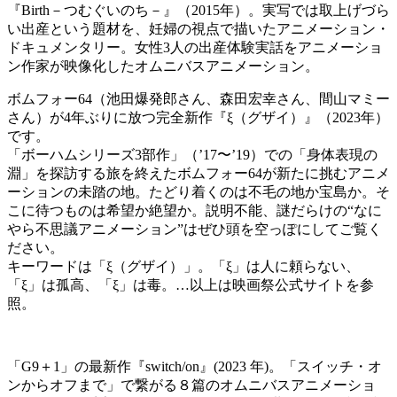
『Birth－つむぐいのち－』（2015年）。実写では取上げづら
い出産という題材を、妊婦の視点で描いたアニメーション・
ドキュメンタリー。女性3人の出産体験実話をアニメーショ
ン作家が映像化したオムニバスアニメーション。
ボムフォー64（池田爆発郎さん、森田宏幸さん、間山マミー
さん）が4年ぶりに放つ完全新作『ξ（グザイ）』（2023年）
です。
「ボーハムシリーズ3部作」（’17〜’19）での「身体表現の
淵」を探訪する旅を終えたボムフォー64が新たに挑むアニメ
ーションの未踏の地。たどり着くのは不毛の地か宝島か。そ
こに待つものは希望か絶望か。説明不能、謎だらけの“なに
やら不思議アニメーション”はぜひ頭を空っぽにしてご覧く
ださい。
キーワードは「ξ（グザイ）」。「ξ」は人に頼らない、
「ξ」は孤高、「ξ」は毒。…以上は映画祭公式サイトを参
照。
「G9＋1」の最新作『switch/on』(2023 年)。「スイッチ・オ
ンからオフまで」で繋がる８篇のオムニバスアニメーショ