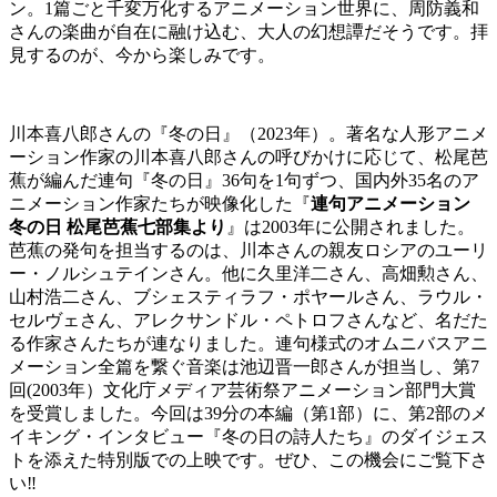
ン。1篇ごと千変万化するアニメーション世界に、周防義和
さんの楽曲が自在に融け込む、大人の幻想譚だそうです。拝
見するのが、今から楽しみです。
川本喜八郎さんの『冬の日』（2023年）。著名な人形アニメ
ーション作家の川本喜八郎さんの呼びかけに応じて、松尾芭
蕉が編んだ連句『冬の日』36句を1句ずつ、国内外35名のア
ニメーション作家たちが映像化した『
連句アニメーション
冬の日 松尾芭蕉七部集より
』は2003年に公開されました。
芭蕉の発句を担当するのは、川本さんの親友ロシアのユーリ
ー・ノルシュテインさん。他に久里洋二さん、高畑勲さん、
山村浩二さん、ブシェスティラフ・ポヤールさん、ラウル・
セルヴェさん、アレクサンドル・ペトロフさんなど、名だた
る作家さんたちが連なりました。連句様式のオムニバスアニ
メーション全篇を繋ぐ音楽は池辺晋一郎さんが担当し、第7
回(2003年）文化庁メディア芸術祭アニメーション部門大賞
を受賞しました。今回は39分の本編（第1部）に、第2部のメ
イキング・インタビュー『冬の日の詩人たち』のダイジェス
トを添えた特別版での上映です。ぜひ、この機会にご覧下さ
い‼