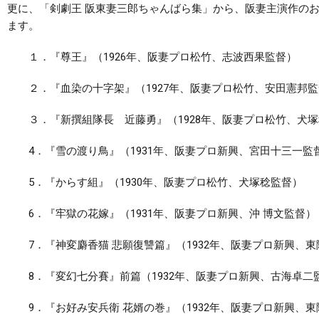
更に、「剣劇王 阪東妻三郎ちゃんばら集」から、阪妻主演作の
ます。
１．『尊王』（1926年、阪妻プロ松竹、志波西果監督）
２．『血染の十字架』（1927年、阪妻プロ松竹、安田憲邦監
３．『新撰組隊長 近藤勇』（1928年、阪妻プロ松竹、犬塚
4．『雪の渡り鳥』（1931年、阪妻プロ新興、宮田十三一監
5．『からす組』（1930年、阪妻プロ松竹、犬塚稔監督）
6．『牢獄の花嫁』（1931年、阪妻プロ新興、沖 博文監督）
7．『神変麝香猫 悲願復讐篇』（1932年、阪妻プロ新興、東
8．『変幻七分賽』前篇（1932年、阪妻プロ新興、古海卓二
9．『お好み安兵衛 花婿の巻』（1932年、阪妻プロ新興、東