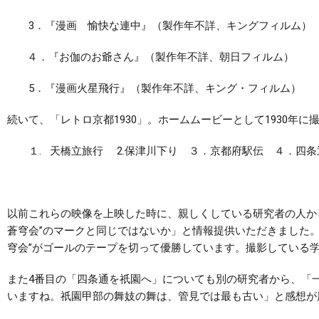
3．『漫画 愉快な連中』（製作年不詳、キングフィルム）
４．『お伽のお爺さん』（製作年不詳、朝日フィルム）
5．『漫画火星飛行』（製作年不詳、キング・フィルム）
続いて、「レトロ京都1930」。ホームムービーとして1930年に
１. 天橋立旅行 2.保津川下り ３．京都府駅伝 ４．四条
以前これらの映像を上映した時に、親しくしている研究者の人か
蒼穹会”のマークと同じではないか」と情報提供いただきました
穹会”がゴールのテープを切って優勝しています。撮影している学
また4番目の「四条通を祇園へ」についても別の研究者から、「
いますね。祇園甲部の舞妓の舞は、管見では最も古い」と感想が