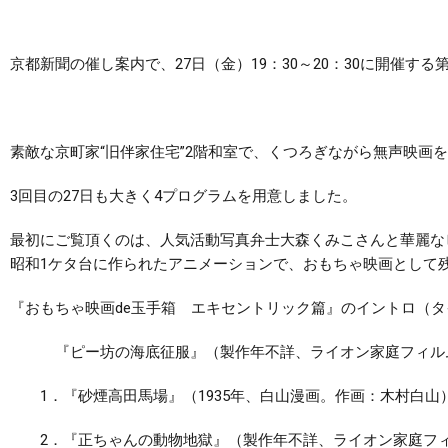
京都新聞の催し案内で、27日（金）19：30～20：30に開催
素敵な京町家“旧伴家住宅”2階和室で、くつろぎながら無声映画を
3回目の27日も大きく4プログラムを用意しました。
最初にご覧頂くのは、人気活動写真弁士大森くみこさんと華麗な
昭和1ケタ台に作られたアニメーションで、おもちゃ映画として
『おもちゃ映画de玉手箱 エキセントリック篇』のイントロ（
『ピー坊の海底征服』（製作年不詳、ライオン家庭フィル
1．『砂煙高田馬場』（1935年、白山漫画。作画：木村白山
2．『正ちゃんの動物地獄』（製作年不詳、ライオン家庭フ