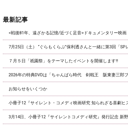
最新記事
<戦後81年、遠ざかる記憶/近づく足音>ドキュメンタリー映
7月25日（土） “ぐらもくらぶ”保利透さんと一緒に第3回「S
７月５日「祇園祭」をテーマしたイベントを開催します‼
2026年の特典DVDは「ちゃんばら時代 剣戟王 阪東妻三郎プ
お知らせをいくつか
小冊子12『サイレント・コメディ映画研究 知られざる喜劇
3月14日、小冊子12『サイレントコメディ研究』発行記念 