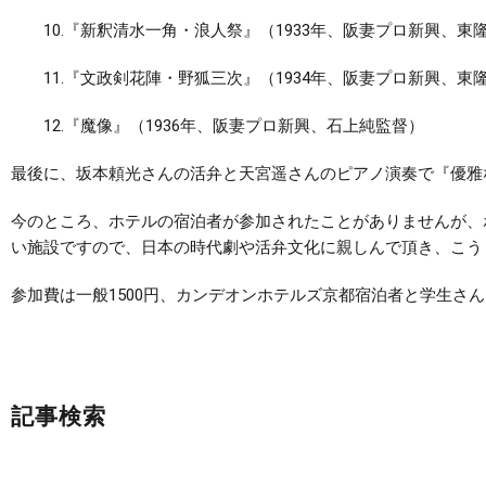
10.『新釈清水一角・浪人祭』（1933年、阪妻プロ新興、東
11.『文政剣花陣・野狐三次』（1934年、阪妻プロ新興、東
12.『魔像』（1936年、阪妻プロ新興、石上純監督）
最後に、坂本頼光さんの活弁と天宮遥さんのピアノ演奏で『優雅な
今のところ、ホテルの宿泊者が参加されたことがありませんが、
い施設ですので、日本の時代劇や活弁文化に親しんで頂き、こう
参加費は一般1500円、カンデオンホテルズ京都宿泊者と学生さん
記事検索