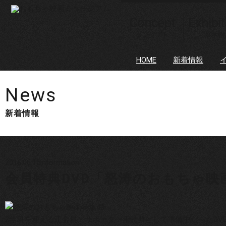
Concept
Exhibit
コンセプト
展示物
HOME
新着情報
News
新着情報
2016.06.15
information
会員特典DVD「怒涛のおもちゃ映
2年目を迎える正会員・サポーター用特典として準備中だったD