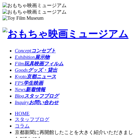
Concept
コンセプト
Exhibition
展示物
Film
玩具映画フィルム
Goods
グッズ・貸出
Kyoto
京都ニュース
FPS
学生映画
News
新着情報
Blog
スタッフブログ
Inquiry
お問い合わせ
HOME
スタッフブログ
コラム
京都新聞に再開館したことを大きく紹介いただきまし