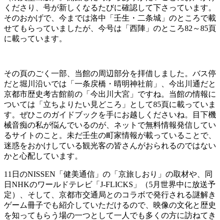
くださり、号が新しくなるたびに確認して下さっています。
そのおかげで、今までは洛中「壬生・二条城」のところで載
せてもらっていましたが、今号は「西陣」のところ82～85頁
に載っています。
その頁のごく一部、当館の周辺部分を拝借しました。バス停
だと堀川沿いでは「一条戻橋・晴明神社前」、今出川通だと
京都市歴史考古館前の「今出川大宮」ですね。当館の情報に
ついては「立ちよりたい見どころ」として85頁に載っていま
す。ぜひこのガイドブックを手にお越しくださいね。目下機
械音痴の私が悩んでいるのが、ネットで無料情報発信してい
るサイトのこと。未だ壬生の町家情報が載っていることで、
迷惑をおかけしている観光客の皆さんがおられるのではない
かと心配しています。
11日のNISSEN「健美通信」の「京旅しおり」の取材や、同
日NHKのワールドテレビ「J-FLICKS」（5月世界中に放送予
定）、そして、京都市交通局とのコラボで発行される謎解き
ゲーム冊子でも紹介していただけるので、映像の文化と歴史
を知ってもらう場の一つとして一人でも多くの方に訪ねてき