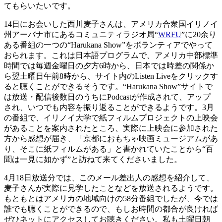
てもらいたいです。
14日にお会いした西川麦子さんは、アメリカ合衆国イリノイ
州アーバナ市にあるコミュニティラジオ局“
WRFU
”に20余り
ある番組の一つの“Harukana Show”をボランティアでやって
おられます。これは日本語プログラムで、アメリカ中部標準
時間では毎週金曜日の夕方6時から、日本では時差の関係か
ら翌土曜日午前8時から、サイト内のListen Liveをクリックす
ると聴くことができるそうです。“Harukana Show”サイトで
は放送・配信後数日のうちにPodcastが作成されて、アップ
され、いつでも内容を振り返ることができるようです。
3月
の番組で、イリノイ大学で紙フィルムプロジェクトの上映会
があることを案内されたところ、実際に上映会に参加された
方から感想が届き、「京都におもちゃ映画ミュージアムがあ
り、そこに紙フィルムがある」と書かれていたことから“百
聞は一見に如かず”と訪ねて来てくださいました。
4月18日放送分では、このメール差出人の感想を紹介して、
麦子さんが実際に見学したことなどを放送されるようです。
もともとはアメリカの地域向けの58分番組でしたが、今では
誰でも聴くことができるので、もしお時間の都合が良ければ
ぜひネットにアクセスしてお聴きください。私も土曜日朝