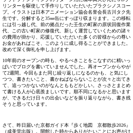
リンターを駆使して手作りしていただいたプラクシノスコー
プ。イラストは日本アニメーション協会名誉会長古川タク先
生です。分解すると35㎜缶にすっぽり収まります。この移転
には引っ越し代、前の拠点だった壬生の町家の原状回復作業
代、この古い町家の修復代、新しく運営していくための諸々
の費用が掛かり、応援していただいた多くの皆様からの尊い
お金があればこそ、このように成し得ることができました。
改めて深く御礼を申し上げます。
10年前のオープンの時も、やるべきことをこなすのに精いっ
ぱいでブログを書いていませんでした。再オープンからやが
て2週間。今回もまた同じ繰り返しになるのかも、と気にし
つつ、書きたいこと、書かねばならないことが次々と出てき
て、追っつかないのがなんとももどかしい。さっさとまとめ
て書ける人が心底羨ましいです。順不同になるかと思います
が、できるだけ日々の出会いなどを振り返りながら、書き残
そうと思っています。
さて、昨日届いた京都ガイド本『歩く地図 京都散歩2026』
（成美堂出版）。開館した時からありがたいことにお声がけ