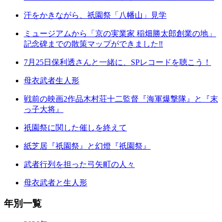
汗をかきながら、祇園祭「八幡山」見学
ミュージアムから「京の実業家 稲畑勝太郎創業の地」
記念碑までの散策マップができました‼
7月25日保利透さんと一緒に、SPレコードを聴こう！
母衣武者生人形
戦前の映画2作品木村荘十二監督『海軍爆撃隊』と『末
っ子大将』
祇園祭に関した催しを終えて
紙芝居『祇園祭』と幻燈『祇園祭』
武者行列を担った弓矢町の人々
母衣武者と生人形
年別一覧