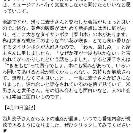
は、ミュージアムへ行く支度をしながら聞けたらいいなと思
っています。
余談ですが、帰りに麦子さんと交わした会話がちょっと良い
のでご紹介。黄色の暖簾がはためく新拠点には奥に庭があ
り、そこに大きなタイサンボク（泰山木）の木があります。
私は大きな蠟細工のような白い花が咲き、とても良い香りが
するタイサンボクが大好きなので、「わぁ、楽しみ！」と家
主さんに申しましたら、「なぜか花が一度も咲かない」と言
われてがっかりしたという話をしました。すると麦子さんは
「“きをもむ”って言うでしょ。木にも悩みがあって、いろい
ろ聞いてあげると花が咲くかもしれない。気持ちが解放され
て。無理しなくても良いよと」。一度に麦子さんが好きにな
りました。連れ合いと話をされているのを傍で見ていて、米
男さんと麦子さん。その組み合わせも面白いなと。人の出会
いは本当に面白いものです。
【4月20日追記】
西川麦子さんから以下の連絡が届き、いつでも番組内容が視
聴できるようになりました。ぜひクリックしてみてください
💗