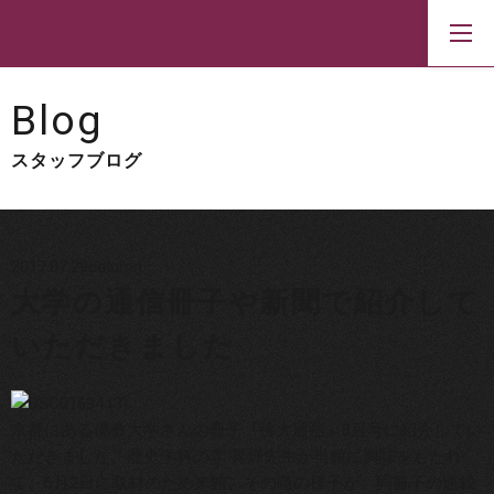
Blog
スタッフブログ
2017.07.29
column
大学の通信冊子や新聞で紹介して
いただきました
京都にある佛教大学さんの冊子『佛大通信』8月号に紹介してい
ただきました。歴史学科の李 昇燁先生が当館に興味をもたれ
て、6月2日に取材のため来館。その時の様子が、同冊子の連載