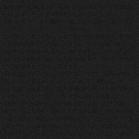
上掲記事の最後に載っている神戸映画資料館・田中範子支配人
のコメント「アーカイブは継続しないと意味がない。ひとつの
足場だけでなく、公的機関や大学など多様な機関と連携するこ
とで維持していきたい」に全く同感です。
連れ合いは「動く映像は、映像文化財的な意味がある。世界的
に文献が図書館として発展したように、映画や映像で残すこと
は次世代の図書館のあり方だ。海外ではきっと100年後には映
像による図書館が充実していると思われるが、日本では映像保
存への理解者が少ない」と嘆きます。
やや横道にそれますが、7月25日付けブログで「
祇園天幕映画
祭
」について書きました。そこで上映した「京都ニュース」
は、京都市が全国に先駆けて1956<昭和31>年～1994<平成6>年
に制作したものの一部ですが、京都市の歴史的映像文化財とし
て貴重です。残念ながら既に劣化が進行しています。次世代に
継承できるよう修復・保存するためには大変な手間と費用がか
かることから、先ずは、その映像がどのようなものか広くご覧
いただき、その価値に気付いていただこうと一般公開を提案し
たものです。当日はたくさんの皆さんに来ていただき、関心の