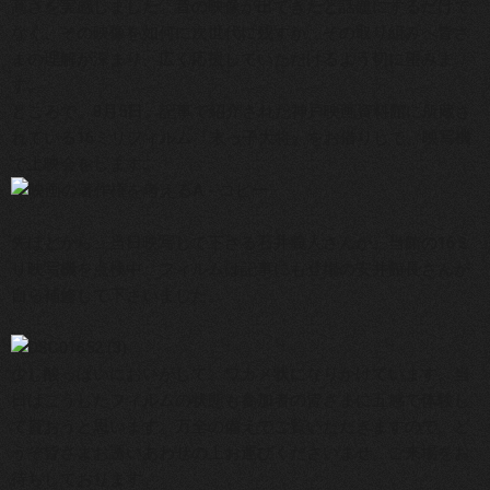
高さを実感しました。昔の映像が出てきたと話題にするだけで
なく、その映像を如何に次世代に残すか、その取り組みへ皆さ
まの理解が深まり、広く応援していただけるよう切に望みま
す。
ところで、8月5日、記事で紹介された神戸映画資料館に所蔵さ
れている16ミリフィルム『末っ子大将』をお借りして、映写機
で上映会をします。
先ほどから、当日映写して下さる石井義人さんが、当館の16ミ
リ映写機を点検中。フィルムは記事にも登場の安井館長さんが
自ら補修して下さいました。
少し酸っぱいにおいがして、ワカメ状になりかけています。当
日はこうしたフィルムの状態も参加者の皆さまに五感で体験し
て貰おうと思います。万全の備えでご覧いただきますので、ど
うぞ皆さまお誘いあわせの上お運びくださいませ。ご来場をお
待ちしております。