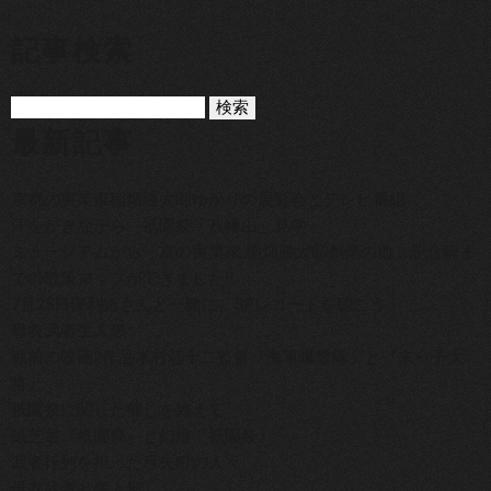
記事検索
最新記事
京都の実業家稲畑勝太郎ゆかりの展覧会とテレビ番組
汗をかきながら、祇園祭「八幡山」見学
ミュージアムから「京の実業家 稲畑勝太郎創業の地」記念碑ま
での散策マップができました‼
7月25日保利透さんと一緒に、SPレコードを聴こう！
母衣武者生人形
戦前の映画2作品木村荘十二監督『海軍爆撃隊』と『末っ子大
将』
祇園祭に関した催しを終えて
紙芝居『祇園祭』と幻燈『祇園祭』
武者行列を担った弓矢町の人々
母衣武者と生人形