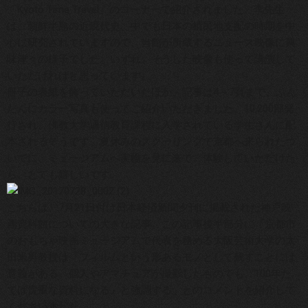
「Kyoto Time Travel」のコーナーで紹介されました。李先生
は、朝鮮半島の近現代史、中でも日本の植民地支配の時期を中
心に研究されていますので、当館が所蔵するニュース映像に興
味津々の様子でした。いずれ、そうした映像も使って講演して
いただければと思っています。
冊子の表紙を飾っていただいたほか、記事は4～7頁まで、ふん
だんにカラー写真も使ってご紹介いただきました。10,200部発
行され、佛教大学通信教育課程に入学されている学生さんに配
本されるそうです。夏休みのスクーリングで京都へ来られたつ
いでに、ミュージアムへ実物を見に来て、体験していただけた
ら、とても嬉しいです。
こちらは、7月21日付け日本経済新聞夕刊に掲載された神戸映
画資料館についての大きな記事。この記事後半部分に「京都市
のおもちゃ映画ミュージアムで代表を務める大阪芸術大学の太
田米男教授は『フィルムという形あるモノとして残すことには
意義がある。個人やアマチュアが撮影したものでも、100年た
てば貴重な資料になる』と強調する」とのコメントを紹介して
くださいました。