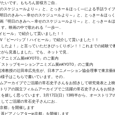
いです。もちろん皆様方ご自...
画『明日のきみへ～幸せのスケジュールより～』と、とっきー＆ほっ
話映画『明日のきみへ～幸せのスケジュールより～』と、とっきー＆
。映画の中で歌われる『一歩一...
TV「ビーバップ！ハイヒール」で紹介して貰いました！！
ましたよ！」と言っていただきびっくりポン！！これまでの経験で
がら見逃しました。でも、ネットで見...
ストップモーションアニミズム展inKYOTO」のご案内
学院准教授の辻田幸広先生が、日本アニメ―ション協会理事で東京藝
様子はこちらで書いています。その...
ーストリアの国立フィルムアーカイブでご活躍の常石史子さんをお招
を嬉しく思っています。3月17日(日）13時半から、オーストリ
てご活躍の常石史子さんにお...
宮 遥ピアノシアターin京都」を開催します