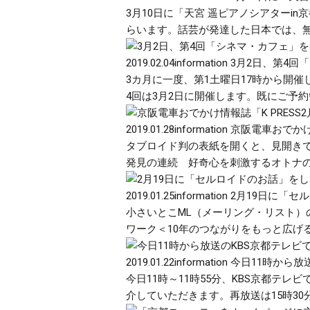
3月10日に「天宮 遥ピアノシアター
らいます。話芸が発達した日本では、無声
2019.02.04
information
3月2日、第4回
3カ月に一度、第1土曜日17時から開
4回は3月2日に開催します。既にご予約
2019.01.28
information
京阪電車おでかけ
タブロイド判の表紙を開くと、見開き
発見の連続 好奇心を刺激するオトナのMu
2019.01.25
information
2月19日に「セ
小さいとこML（メーリング・リスト）
ワーク＜10年のつながりをもっと広げる＞
2019.01.22
information
今日11時から放
今日11時～11時55分、KBS京都
介していただきます。再放送は15時30分～