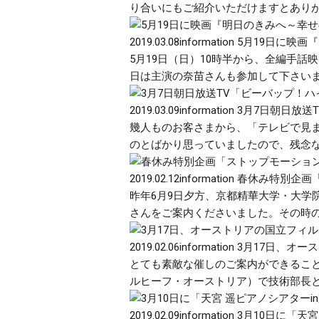
り合いにもご紹介いただけますとありがた
2019.03.08
information
5月19日に映
5月19日（日）10時半から、全編手
日は主演の奈苗さんも参加して下さいます
2019.03.09
information
3月7日朝日放送
幾人ものお客さまから、「テレビで見
のとばかり思っていましたので、残念な
2019.02.12
information
春休み特別企画「
昨年6月9日夕方、京都精華大学・大
さんをご案内くださいました。その時の
2019.02.06
information
3月17日、オ
とても素敵な催しのご案内ができること
ルヒーフ・オーストリア）で技術部長とし
2019.02.09
information
3月10日に「天