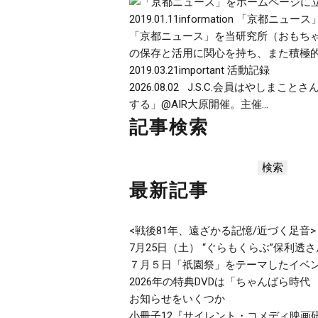
2019.01.11
information
「京都ニュース
「京都ニュース」を当研究所（おもち
の保存と活用に関心を持ち、また積極的
2019.03.21
important
活動記録
2026.08.02 J.S.C.会員はやし
する」@AIR大原開催。主催...
記事検索
最新記事
<戦後81年、遠ざかる記憶/近づく足音
7月25日（土） “ぐらもくらぶ”保利
７月５日「祇園祭」をテーマしたイベン
2026年の特典DVDは「ちゃんばら時代
お知らせをいくつか
小冊子12『サイレント・コメディ映画