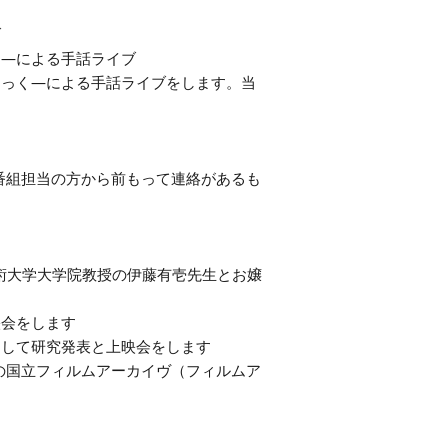
く―による手話ライブ
ほっく―による手話ライブをします。当
番組担当の方から前もって連絡があるも
術大学大学院教授の伊藤有壱先生とお嬢
きして研究発表と上映会をします
アの国立フィルムアーカイヴ（フィルムア