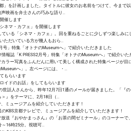
in京都」を計画しました。タイトルに彼女のお名前をつけて、今まで
映画を弁士さんの巧みな語り...
「シネマ・カフェ」を開催します
催している「シネマ・カフェ」。回を重ねるごとに少しずつ楽しみ
いただいている方が幾人もおら...
情報誌「K PRESS2月号」特集「オトナのMuseumへ」で紹介い
でカラー写真をふんだんに用いて美しく構成された特集ページが目
seunへ」。左ページには、・...
ルロイドのお話」をしてもらいます
の世話人さんから、昨年12月7日1通のメールが届きました。「『
』をテーマに、2月18日（...
送のKBS京都テレビで、ミュージアムを紹介していただきます！
テレビで放送『おやかまっさん』の「お茶の間ゼミナール」のコーナー
16時25分。視聴可...