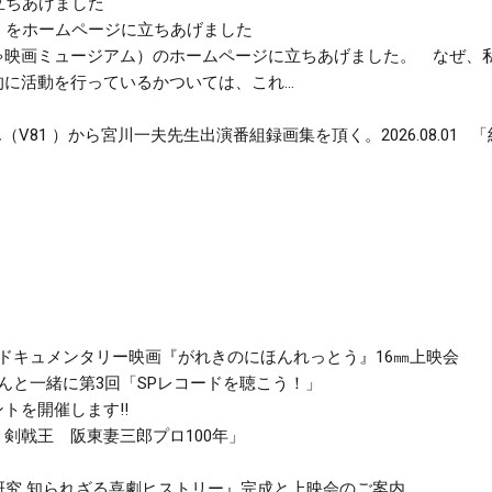
」をホームページに立ちあげました
ゃ映画ミュージアム）のホームページに立ちあげました。 なぜ、
に活動を行っているかついては、これ...
まことさん（V81 ）から宮川一夫先生出演番組録画集を頂く。2026.08
>ドキュメンタリー映画『がれきのにほんれっとう』16㎜上映会
透さんと一緒に第3回「SPレコードを聴こう！」
トを開催します‼
 剣戟王 阪東妻三郎プロ100年」
研究 知られざる喜劇ヒストリー』完成と上映会のご案内