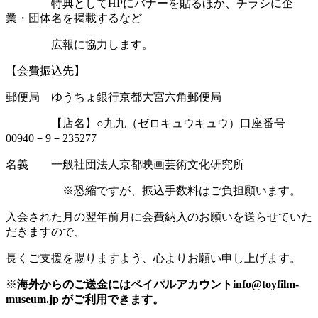
特典としてHPにバナーを貼るほか、チラシに企
業・団体名を掲載するなど
広報に協力します。
【会費振込先】
郵便局 ゆうちょ銀行京都大宮六角郵便局
【店名】○九九（ゼロキュウキュウ）口座番号
00940－9－235277
名義 一般社団法人京都映画芸術文化研究所
※恐縮ですが、振込手数料はご負担願います。
入会された月の翌年前月に会費納入のお願いを送らせていた
だきますので、
長くご支援を賜りますよう、心よりお願い申し上げます。
※
海外からのご送金にはペイパルアカウントinfo@toyfilm-
museum.jp がご利用できます。