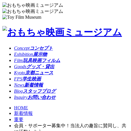
Concept
コンセプト
Exhibition
展示物
Film
玩具映画フィルム
Goods
グッズ・貸出
Kyoto
京都ニュース
FPS
学生映画
News
新着情報
Blog
スタッフブログ
Inquiry
お問い合わせ
HOME
新着情報
重要
会員・サポーター募集中！当法人の趣旨に賛同し、共