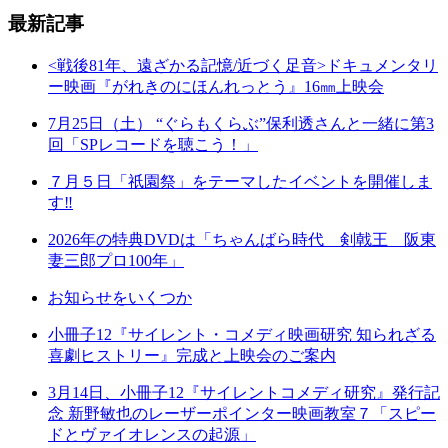
最新記事
<戦後81年、遠ざかる記憶/近づく足音>ドキュメンタリ
ー映画『がれきのにほんれっとう』16㎜上映会
7月25日（土） “ぐらもくらぶ”保利透さんと一緒に第3
回「SPレコードを聴こう！」
７月５日「祇園祭」をテーマしたイベントを開催しま
す‼
2026年の特典DVDは「ちゃんばら時代 剣戟王 阪東
妻三郎プロ100年」
お知らせをいくつか
小冊子12『サイレント・コメディ映画研究 知られざる
喜劇ヒストリー』完成と上映会のご案内
3月14日、小冊子12『サイレントコメディ研究』発行記
念 新野敏也のレーザーポインター映画教室７「スピー
ドとヴァイオレンスの起源」