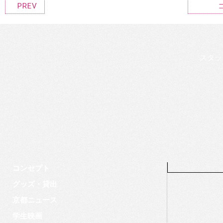
PREV
スタッ
コンセプト
グッズ・貸出
京都ニュース
学生映画