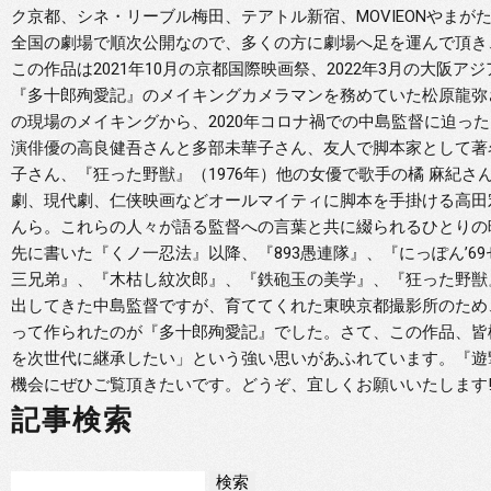
ク京都、シネ・リーブル梅田、テアトル新宿、MOVIEONやま
全国の劇場で順次公開なので、多くの方に劇場へ足を運んで頂き
この作品は2021年10月の京都国際映画祭、2022年3月の大阪
『多十郎殉愛記』のメイキングカメラマンを務めていた松原龍弥
の現場のメイキングから、2020年コロナ禍での中島監督に迫っ
演俳優の高良健吾さんと多部未華子さん、友人で脚本家として著名
子さん、『狂った野獣』（1976年）他の女優で歌手の橘 麻紀
劇、現代劇、仁侠映画などオールマイティに脚本を手掛ける高田
んら。これらの人々が語る監督への言葉と共に綴られるひとりの
先に書いた『くノ一忍法』以降、『893愚連隊』、『にっぽん’6
三兄弟』、『木枯し紋次郎』、『鉄砲玉の美学』、『狂った野獣
出してきた中島監督ですが、育ててくれた東映京都撮影所のため、
って作られたのが『多十郎殉愛記』でした。さて、この作品、皆
を次世代に継承したい」という強い思いがあふれています。『遊撃
機会にぜひご覧頂きたいです。どうぞ、宜しくお願いいたします
記事検索