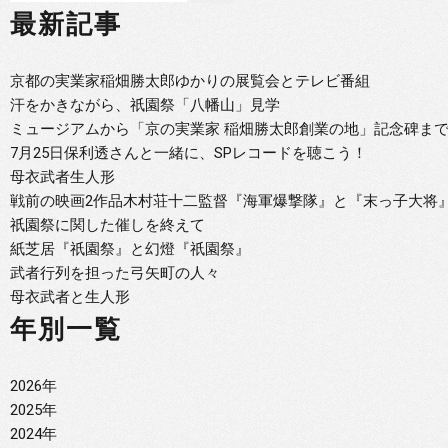
最新記事
京都の実業家稲畑勝太郎ゆかりの展覧会とテレビ番組
汗をかきながら、祇園祭「八幡山」見学
ミュージアムから「京の実業家 稲畑勝太郎創業の地」記念碑まで
7月25日保利透さんと一緒に、SPレコードを聴こう！
母衣武者生人形
戦前の映画2作品木村荘十二監督『海軍爆撃隊』と『末っ子大将
祇園祭に関した催しを終えて
紙芝居『祇園祭』と幻燈『祇園祭』
武者行列を担った弓矢町の人々
母衣武者と生人形
年別一覧
2026年
2025年
2024年