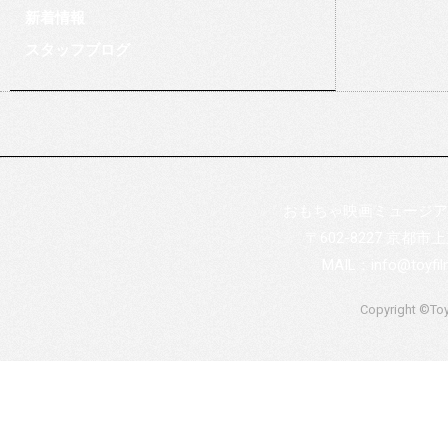
新着情報
スタッフブログ
おもちゃ映画ミュージア
〒602-8227 京
MAIL：
info@toyfi
Copyright ©Toy