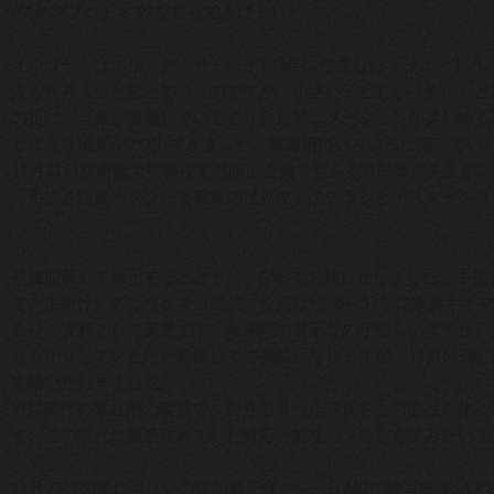
の“オンブロチネマ”を見せてあげました。
オルゴールはエリック・サティが199年に作曲した「ジュ・ト
入るだろう」と思っていたのですが、小さい子どもが「怖い」と言
の折に、当館が所蔵しているこうしたアニメーションが楽しめる
じような玩具が3つ出てきました。家庭用にいろいろ出回ってい
11月21日
立命館大学教授で当館正会員でもある竹田章作先生が、1
「手描き映画ポスターと看板の世界Ⅳ」のチラシとポスターを持
早速額装して掲示するとともに、SNSでお知らせしました。手
で、手掛けたのはタケマツ画房。今回は1936～37年に新興キ
あり、資料として貴重です。短期間の展示なのが惜しいですが、
うっかりしていたため前後しての掲載になりますが、
11月6日
梅津
寄贈いただきました。
VHS時代の家庭用の装置で、自分で撮った写真をこの部品を使
ず、この時代に販売されていた対応可能なカメラが必要みたいで
11月23日
関東にお住いの森川春子様から、ELMOの映写機EP-AとE