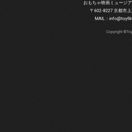
おもちゃ映画ミュージア
〒602-8227 京
MAIL：
info@toyfi
Copyright ©Toy