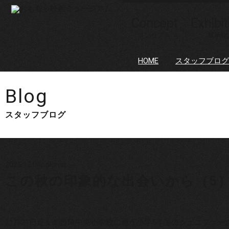
Concept
Exhibit
コンセプト
展示物
HOME
スタッフブログ
Blog
スタッフブログ
2025.12.04
column
この秋の印象的な出会いから（5
11月21日
近くの西陣中央小学校に通う小学5年生のシェニファー