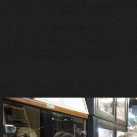
したままで戻っていないので助かります。小型映画繋がりでいえ
合わせの電話をいただき、
12月1日
に取材に来られました。
パテ・ベビー（9.5㎜）に彼はとても興味を持たれたようです。
見ておられる様子。これらのフィルムは全てスキャンしてデジタ
します。中には珍しい映像もあって、いずれ資料として活かされ
この日
12月1日
は“映画の日”。オーストラリアのブリスベンからWag
日ブリスベン近代美術館で開催された「日本映画祭2025」スペシャルイベ
です。
紙フィルムをデジタル化されたバックネル大学エリック・ファデン教
UPされていた記事から拝借した映画祭のチラシです。