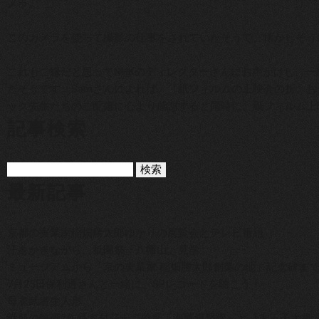
メラ。
このカメラを使って撮影の仕事をされていたそうで、懐かしそう
これもご縁だと思ってNHKのディレクターさんにお声がけし、
だそうです。Samさんによれば、「紙フィルムの上映会の折、
ック先生たちのご配慮に心より感謝すると同時に、紙フィルム上
記事検索
最新記事
京都の実業家稲畑勝太郎ゆかりの展覧会とテレビ番組
汗をかきながら、祇園祭「八幡山」見学
ミュージアムから「京の実業家 稲畑勝太郎創業の地」記念碑まで
7月25日保利透さんと一緒に、SPレコードを聴こう！
母衣武者生人形
戦前の映画2作品木村荘十二監督『海軍爆撃隊』と『末っ子大将