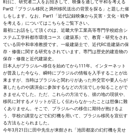
8日に、研究者二人をお招きして、映像を通して平和を考える
Part2「ブラジル移民と満州移民送出の背景を探る」と題した催
しをします。なお、Part1「近代記録映像から災害・文化・戦争
を考える」については
こちら
をご覧下さい。
最初にお話をして頂くのは、近畿大学工業高等専門学校総合シ
ステム工学科都市環境コース（建築系）で、教育・研究をされ
ている田中和幸准教授です。一級建築士で、近代RC造建築の保
存・修復に関する研究をされています。専門は歴史的建造物の
保存・修復と近代建築史。
日本人がブラジルへ移住を始めてから111年。インターネット
が普及した今なら、瞬時にブラジルの情報を入手することが出
来ますが、当時はブラジルと関わりがあった外交官や要人らが
著したものや講演会に参加するなどの方法でしか知ることがで
きませんでした。ただ、これらの方法でも、彼の地の現状や、
移民に対するメリットが正しく伝わらなかったことは想像に難
くありません。そこで、ブラジルへの移住に期待が抱けるよ
う、学校の講堂などで幻灯機を用いて、ブラジル移民を宣伝す
る方法もとられました。
今年3月21日に田中先生が来館され「池田都楽の幻灯機を見せ