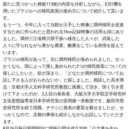
新たに見つかった種板113枚の内容を分析しながら、幻灯機を
用いたブラジルへの移民政策の進め方について紹介して貰いま
す。
もう一つ、今年に入って当館が入手した映像に満州移民を促進
するために作られたと思われる16㎜記録映像の活用も頭にあり
ました。満州三江省樺川県千振へ移住した人々が、武装した
人々に守られながら豊かな農業、酪農をしている表情を捉えて
います。
ブラジル移民があって、次に満州移民が進められました。せっ
かくなら、国によって推し進められた2つの移民政策についての
催しにしたいと、欲が深まり、「どなたか満州移民についてお
話し下さる人がおられないか」と探しました。相談した高木博
志・京都大学人文科学研究所教授に推薦して頂き、快く引き受
けて下さったのが、2人目の発表者、大阪大学大学院文学研究科
文化形態論専攻日本学研究室の安岡健一准教授です。飯田市歴
史研究所を経て現職。チラシに発表の要旨を載せましたが、せ
っかくなので、京都の事例も紹介しながらお話ししていただき
ます。
8月26日毎日新聞朝刊に情報公開法成立20年「公文書を生か