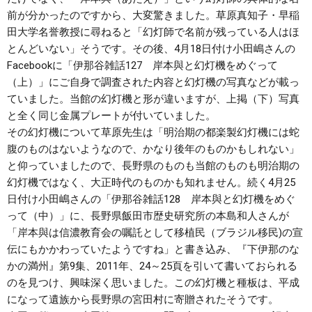
前が分かったのですから、大変驚きました。草原真知子・早稲
田大学名誉教授に尋ねると「幻灯師で名前が残っている人はほ
とんどいない」そうです。その後、4月18日付け小田嶋さんの
Facebookに「伊那谷雑話127 岸本與と幻灯機をめぐって
（上）」にご自身で調査された内容と幻灯機の写真などが載っ
ていました。当館の幻灯機と形が違いますが、上掲（下）写真
と全く同じ金属プレートが付いていました。
その幻灯機について草原先生は「明治期の都楽製幻灯機には蛇
腹のものはないようなので、かなり後年のものかもしれない」
と仰っていましたので、長野県のものも当館のものも明治期の
幻灯機ではなく、大正時代のものかも知れません。続く4月25
日付け小田嶋さんの「伊那谷雑話128 岸本與と幻灯機をめぐ
って（中）」に、長野県飯田市歴史研究所の本島和人さんが
「岸本與は信濃教育会の嘱託として移植民（ブラジル移民)の宣
伝にもかかわっていたようですね」と書き込み、『下伊那のな
かの満州』第9集、2011年、24～25頁を引いて書いておられる
のを見つけ、興味深く思いました。この幻灯機と種板は、平成
になって遺族から長野県の宮田村に寄贈されたそうです。