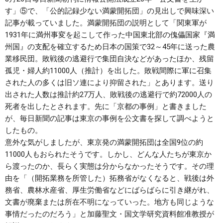
す」⑤で、「公的記録少ない満蒙開拓団」の見出しで興味深い
記事が載っていました。満蒙開拓団の説明として「関東軍が
1931年に満州事変を起こして作った中国東北部の傀儡国家『満
州国』の支配を確立するため日本の国策で32～45年に送った農
業移民団。敗戦後の逃避行で集団自決などがあったほか、残留
孤児・婦人約11000人（推計）を出した。敗戦間際に軍に召集
された人の多くは旧ソ連により抑留された」とあります。送り
出された人数は推計約27万人、敗戦後の逃避行で約72000人の
死者を出したとされます。先に「京都の事例」と書きました
が、毎日新聞の記事は東京の事例を公文書を探して調べようと
したもの。
意外な気がしましたが、東京発の満蒙開拓団は全国9位の約
11000人もおられたそうです。しかし、どんな人たちが東京か
ら渡ったのか、長らく実態は分からなかったそうです。その理
由を「（開拓業務を所管した）拓務省がなくなると、戦後は外
務省、農林水産省、厚生労働省などにばらばらに引き継がれ、
文書が廃棄または所在不明になっていった。地方も同じような
事情だったのだろう」と加藤聖文・国文学研究資料館准教授が