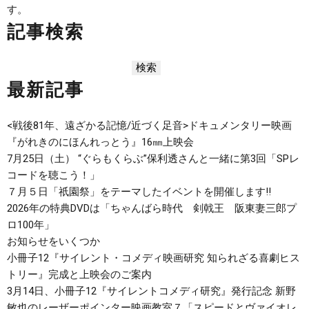
す。
記事検索
最新記事
<戦後81年、遠ざかる記憶/近づく足音>ドキュメンタリー映画
『がれきのにほんれっとう』16㎜上映会
7月25日（土） “ぐらもくらぶ”保利透さんと一緒に第3回「SPレ
コードを聴こう！」
７月５日「祇園祭」をテーマしたイベントを開催します‼
2026年の特典DVDは「ちゃんばら時代 剣戟王 阪東妻三郎プ
ロ100年」
お知らせをいくつか
小冊子12『サイレント・コメディ映画研究 知られざる喜劇ヒス
トリー』完成と上映会のご案内
3月14日、小冊子12『サイレントコメディ研究』発行記念 新野
敏也のレーザーポインター映画教室７「スピードとヴァイオレ