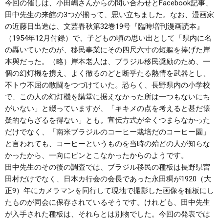
今回の催しは、小田嶋さんからの問い合わせとFacebook記事、
田中先生の来館の3つが揃って、思い立ちました。なお、漫画家
の近藤日出造は、文芸春秋第32巻19号『臨時増刊漫画読本』
（1954年12月付録）で、子どもの頃の思い出として「県内に名
の轟いていたのが、移民事業にその四尺六寸の短軀を捧げた岸
本與だった。（略）岸本老人は、ブラジル移民奨励のため、一
個の幻灯機を携え、よく徹るのどと断乎たる熱情を武器とし、
不トウ不屈の敢闘をつづけていた。恐らく、長野県内の小学校
で、この人の幻灯機を講堂に据えなかった所は一つもないにち
がいない」と綴っていますが、「キキメの点を考えると甚だ懐
疑的ならざるを得ない」とも。宣伝方式が全くつまらなかった
だけでなく、「南米ブラジルのコーヒー栽培だのコーヒー園」
と言われても、コーヒーというものを当時の殆どの人が知らな
かったから、一向にピンとこなかったからのようです。
田中先生のその後の調査では、ブラジル移民の種板は長野県宮
田村だけでなく、日本カ行会の会長であった永田稠が1920（大
正9）年にカメラマンを同行して現地で撮影した画像を種板にし
たものが同会に保存されているそうです。けれども、田中先生
が入手された種板は、それらとは別物でした。今回の発表では