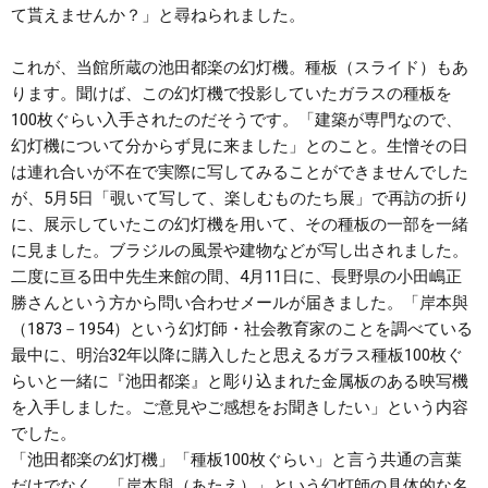
て貰えませんか？」と尋ねられました。
これが、当館所蔵の池田都楽の幻灯機。種板（スライド）もあ
ります。聞けば、この幻灯機で投影していたガラスの種板を
100枚ぐらい入手されたのだそうです。「建築が専門なので、
幻灯機について分からず見に来ました」とのこと。生憎その日
は連れ合いが不在で実際に写してみることができませんでした
が、5月5日「覗いて写して、楽しむものたち展」で再訪の折り
に、展示していたこの幻灯機を用いて、その種板の一部を一緒
に見ました。ブラジルの風景や建物などが写し出されました。
二度に亘る田中先生来館の間、4月11日に、長野県の小田嶋正
勝さんという方から問い合わせメールが届きました。「岸本與
（1873－1954）という幻灯師・社会教育家のことを調べている
最中に、明治32年以降に購入したと思えるガラス種板100枚ぐ
らいと一緒に『池田都楽』と彫り込まれた金属板のある映写機
を入手しました。ご意見やご感想をお聞きしたい」という内容
でした。
「池田都楽の幻灯機」「種板100枚ぐらい」と言う共通の言葉
だけでなく、「岸本與（あたえ）」という幻灯師の具体的な名