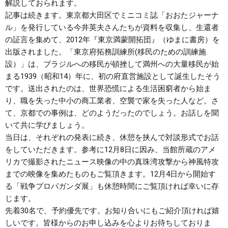
解説しておられます。
記事は続きます。東京都大田区でミニコミ誌「おおたジャーナ
ル」を発行している今井英夫さんたちが資料を収集し、生還者
の証言を集めて、2012年『東京満蒙開拓団』（ゆまに書房）を
出版されました。「東京府拓務訓練所(移民のための訓練施
設）」は、ブラジルへの移民が頓挫して満州への大量移民が始
まる1939（昭和14）年に、初の府直営施設として誕生したそう
です。送出されたのは、世界恐慌による生活困窮者から始ま
り、職を失った中小の商工業者、空襲で家を失った人など。さ
て、京都での事例は、どのようだったのでしょう。お話しを聞
いて共に学びましょう。
当日は、それぞれの発表に続き、休憩を挟んで対談形式でお話
をしていただきます。参考に12月8日に因み、当館所蔵のアメ
リカで撮影されたニュース映像の中の真珠湾攻撃から神風特攻
までの映像を集めたものもご覧頂きます。12月4日から開始す
る「戦争プロパガンダ展」も休憩時間にご覧頂ければ幸いに存
じます。
先着30名で、予約優先です。お知り合いにもご紹介頂ければ嬉
しいです。皆様からのお申し込みを心よりお待ちしておりま