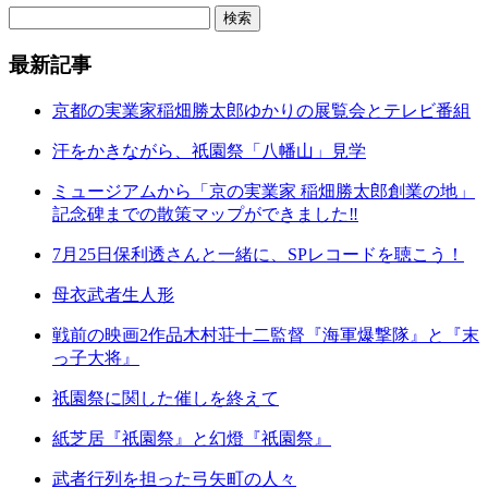
最新記事
京都の実業家稲畑勝太郎ゆかりの展覧会とテレビ番組
汗をかきながら、祇園祭「八幡山」見学
ミュージアムから「京の実業家 稲畑勝太郎創業の地」
記念碑までの散策マップができました‼
7月25日保利透さんと一緒に、SPレコードを聴こう！
母衣武者生人形
戦前の映画2作品木村荘十二監督『海軍爆撃隊』と『末
っ子大将』
祇園祭に関した催しを終えて
紙芝居『祇園祭』と幻燈『祇園祭』
武者行列を担った弓矢町の人々