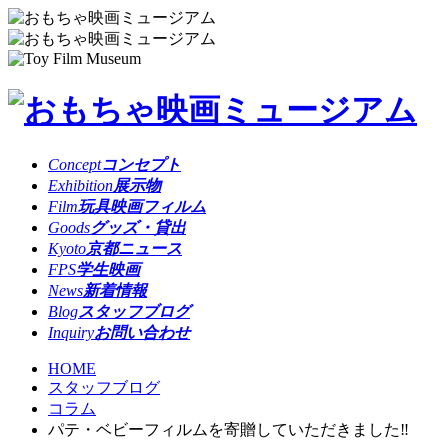
Concept
コンセプト
Exhibition
展示物
Film
玩具映画フィルム
Goods
グッズ・貸出
Kyoto
京都ニュース
FPS
学生映画
News
新着情報
Blog
スタッフブログ
Inquiry
お問い合わせ
HOME
スタッフブログ
コラム
パテ・ベビーフィルムを寄贈していただきました‼