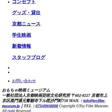
コンセプト
グッズ・貸出
京都ニュース
学生映画
新着情報
スタッフブログ
お問い合わせ
おもちゃ映画ミュージアム
一般社団法人京都映画芸術文化研究所
〒602-8227 京都市上
京区黒門通元誓願寺下ル毘沙門町758
MAIL：
info@toyfilm-
museum.jp
｜
TEL：
075(496)8008
Copyright ©Toy Film Museum.
All right Reserved.