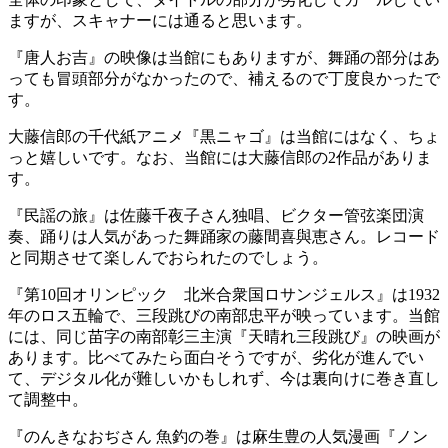
ますが、スキャナーには通ると思います。
『唐人お吉』の映像は当館にもありますが、舞踊の部分はあ
っても冒頭部分がなかったので、補えるので丁度良かったで
す。
大藤信郎の千代紙アニメ『黒ニャゴ』は当館にはなく、ちょ
っと嬉しいです。なお、当館には大藤信郎の2作品がありま
す。
『民謡の旅』は佐藤千夜子さん独唱、ビクター管弦楽団演
奏、踊りは人気があった舞踊家の藤間喜與恵さん。レコード
と同期させて楽しんでおられたのでしょう。
『第10回オリンピック 北米合衆国ロサンジェルス』は1932
年のロス五輪で、三段跳びの南部忠平が映っています。当館
には、同じ苗字の南部彰三主演『天晴れ三段跳び』の映画が
あります。比べてみたら面白そうですが、劣化が進んでい
て、デジタル化が難しいかもしれず、今は裏向けに巻き直し
て調整中。
『のんきなおぢさん 魚釣の巻』は麻生豊の人気漫画『ノン