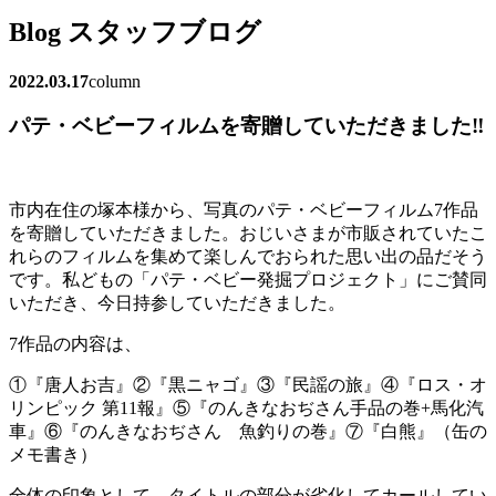
Blog
スタッフブログ
2022.03.17
column
パテ・ベビーフィルムを寄贈していただきました‼
市内在住の塚本様から、写真のパテ・ベビーフィルム7作品
を寄贈していただきました。おじいさまが市販されていたこ
れらのフィルムを集めて楽しんでおられた思い出の品だそう
です。私どもの「パテ・ベビー発掘プロジェクト」にご賛同
いただき、今日持参していただきました。
7作品の内容は、
①『唐人お吉』②『黒ニャゴ』③『民謡の旅』④『ロス・オ
リンピック 第11報』⑤『のんきなおぢさん手品の巻+馬化汽
車』⑥『のんきなおぢさん 魚釣りの巻』⑦『白熊』（缶の
メモ書き）
全体の印象として、タイトルの部分が劣化してカールしてい