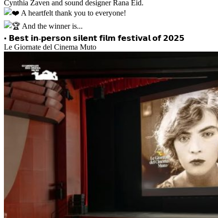
Cynthia Zaven and sound designer Rana Eid.
A heartfelt thank you to everyone!
And the winner is...
• 𝗕𝗲𝘀𝘁 𝗶𝗻-𝗽𝗲𝗿𝘀𝗼𝗻 𝘀𝗶𝗹𝗲𝗻𝘁 𝗳𝗶𝗹𝗺 𝗳𝗲𝘀𝘁𝗶𝘃𝗮𝗹 𝗼𝗳 𝟮𝟬𝟮𝟱
Le Giornate del Cinema Muto