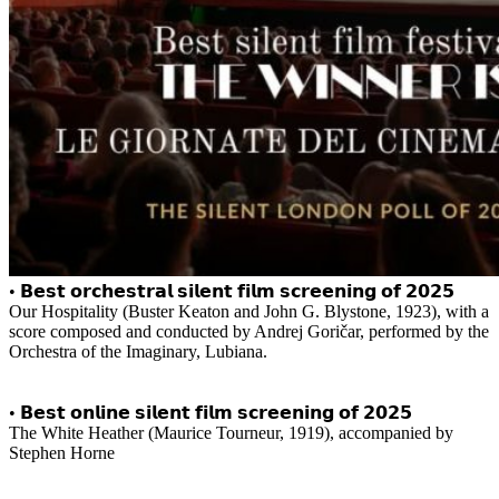
• 𝗕𝗲𝘀𝘁 𝗼𝗿𝗰𝗵𝗲𝘀𝘁𝗿𝗮𝗹 𝘀𝗶𝗹𝗲𝗻𝘁 𝗳𝗶𝗹𝗺 𝘀𝗰𝗿𝗲𝗲𝗻𝗶𝗻𝗴 𝗼𝗳 𝟮𝟬𝟮𝟱
Our Hospitality (Buster Keaton and John G. Blystone, 1923), with a
score composed and conducted by Andrej Goričar, performed by the
Orchestra of the Imaginary, Lubiana.
• 𝗕𝗲𝘀𝘁 𝗼𝗻𝗹𝗶𝗻𝗲 𝘀𝗶𝗹𝗲𝗻𝘁 𝗳𝗶𝗹𝗺 𝘀𝗰𝗿𝗲𝗲𝗻𝗶𝗻𝗴 𝗼𝗳 𝟮𝟬𝟮𝟱
The White Heather (Maurice Tourneur, 1919), accompanied by
Stephen Horne