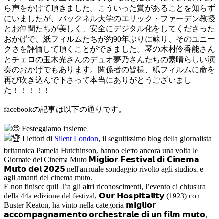
ら声をかけて頂きました。こういった賞があることを知らず
にいましたが、バックネル大学のエリック・ファーデン教授
とお仲間たちが美しく、安全にデジタル化をしてくださった
おかげで、紙フィルムたちが約90年ぶりに蘇り、そのユニー
クさを評価して頂くことができました。琴の木村伶香能さん
とチェロの玉木光さんのデュオ夢乃さんたちの素晴らしい演
奏のおかげでもあります。関係者の皆様、紙フィルムに命を
再び吹き込んで下さって本当にありがとうございまし
た！！！！！
facebookの記事は以下の通りです。
Festeggiamo insieme!
I lettori di
Silent London
, il seguitissimo blog della giornalista
britannica Pamela Hutchinson, hanno eletto ancora una volta le
Giornate del Cinema Muto 𝗠𝗶𝗴𝗹𝗶𝗼𝗿 𝗙𝗲𝘀𝘁𝗶𝘃𝗮𝗹 𝗱𝗶 𝗖𝗶𝗻𝗲𝗺𝗮
𝗠𝘂𝘁𝗼 𝗱𝗲𝗹 𝟮𝟬𝟮𝟱 nell'annuale sondaggio rivolto agli studiosi e
agli amanti del cinema muto.
E non finisce qui! Tra gli altri riconoscimenti, l’evento di chiusura
della 44a edizione del festival, 𝗢𝘂𝗿 𝗛𝗼𝘀𝗽𝗶𝘁𝗮𝗹𝗶𝘁𝘆 (1923) con
Buster Keaton, ha vinto nella categoria 𝗺𝗶𝗴𝗹𝗶𝗼𝗿
𝗮𝗰𝗰𝗼𝗺𝗽𝗮𝗴𝗻𝗮𝗺𝗲𝗻𝘁𝗼 𝗼𝗿𝗰𝗵𝗲𝘀𝘁𝗿𝗮𝗹𝗲 𝗱𝗶 𝘂𝗻 𝗳𝗶𝗹𝗺 𝗺𝘂𝘁𝗼,