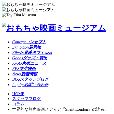
Concept
コンセプト
Exhibition
展示物
Film
玩具映画フィルム
Goods
グッズ・貸出
Kyoto
京都ニュース
FPS
学生映画
News
新着情報
Blog
スタッフブログ
Inquiry
お問い合わせ
HOME
スタッフブログ
コラム
世界的な無声映画メディア『Silent London』の読者...