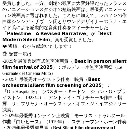
受賞しました。一方、劇場の観客に大変好評だったフランス
のアニメーションスタジオの短編映画は、最優秀アニメーシ
ョン映画賞に選ばれました。これらに加えて、レバノンの作
曲家シンシア・ザヴェン氏とサウンドデザイナーのラナ・エ
イド氏による感動的な音楽伴奏をフィーチャーした
「𝗣𝗮𝗹𝗲𝘀𝘁𝗶𝗻𝗲 – 𝗔 𝗥𝗲𝘃𝗶𝘀𝗲𝗱 𝗡𝗮𝗿𝗿𝗮𝘁𝗶𝘃𝗲」が「𝗕𝗲𝘀𝘁
𝗠𝗼𝗱𝗲𝗿𝗻 𝗦𝗶𝗹𝗲𝗻𝘁 𝗙𝗶𝗹𝗺」賞を受賞しました。
❤️ 皆様、心から感謝いたします！
🏆 受賞一覧は
•2025年最優秀対面式無声映画賞（ 𝗕𝗲𝘀𝘁 𝗶𝗻-𝗽𝗲𝗿𝘀𝗼𝗻 𝘀𝗶𝗹𝗲𝗻𝘁
𝗳𝗶𝗹𝗺 𝗳𝗲𝘀𝘁𝗶𝘃𝗮𝗹 𝗼𝗳 𝟮𝟬𝟮𝟱）：ポルデノーネ無声映画祭（Le
Giornate del Cinema Muto）
• 2025年最優秀オーケストラ伴奏上映賞（𝗕𝗲𝘀𝘁
𝗼𝗿𝗰𝗵𝗲𝘀𝘁𝗿𝗮𝗹 𝘀𝗶𝗹𝗲𝗻𝘁 𝗳𝗶𝗹𝗺 𝘀𝗰𝗿𝗲𝗲𝗻𝗶𝗻𝗴 𝗼𝗳 𝟮𝟬𝟮𝟱）：
『Our Hospitality』（バスター・キートン、ジョン・G・ブラ
イストン、1923年）、アンドレイ・ゴリチャール作曲・指
揮、リュブリャナ・オーケストラ・オブ・ジ・イマジナリー
演奏。
• 2025年最優秀オンライン上映賞：モーリス・トゥルヌール
作曲『白いヒース』（1919年）、スティーブン・ホーン伴奏
・2025年最優秀発見賞（
Best Silent Film
𝗱𝗶𝘀𝗰𝗼𝘃𝗲𝗿𝘆 𝗼𝗳