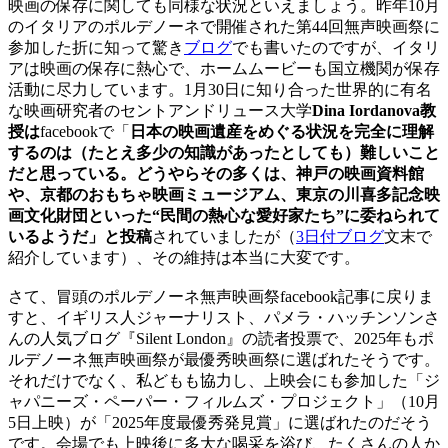
映画の保存に関しても同様な状況といえましょう。昨年10月
のイタリアのポルデノーネで開催された第44回無声映画祭に
参加した折に知って驚き
ブログ
でも書いたのですが、イタリ
アは映画の保存に熱心で、ホームムービーも国立機関が保存
活動に尽力しています。1月30日に知り合った世界的に有名
な映画研究者のセントアンドリュース大学
Dina Iordanova教
授は
facebookで「
日本の映画遺産をめぐる状況を完全に理解
するのは（たとえ多少の知識があったとしても）難しいこと
だと思っている。どうやらその多くは、神戸の映画資料館
や、京都のおもちゃ映画ミュージアム、東京の川喜多記念映
画文化財団といった“民間の熱心な愛好家たち”に委ねられて
いるようだ」
と投稿
されていましたが（
3日付ブログ
文末で
紹介しています）、その維持は本当に大変です。
さて、冒頭のポルデノーネ無声映画祭facebook記事に戻りま
すと、イギリス人ジャーナリスト、パメラ・ハッチンソンさ
んの人気ブログ『Silent London』の読者投票で、2025年もポ
ルデノーネ無声映画祭が最優秀映画祭に選ばれたそうです。
それだけでなく、私どもも協力し、上映会にも参加した「ジ
ャパニーズ・ペーパー・フィルムズ・プロジェクト」（10月
5日上映）が「2025年度最優秀発見賞」に選ばれたのだそう
です。会場でも上映後に多大な喝采を浴び、たくさんの人か