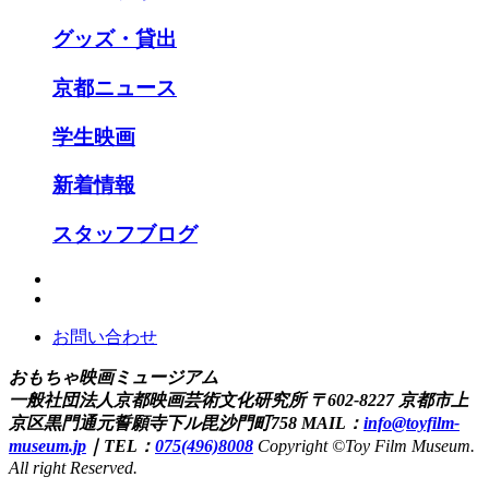
グッズ・貸出
京都ニュース
学生映画
新着情報
スタッフブログ
お問い合わせ
おもちゃ映画ミュージアム
一般社団法人京都映画芸術文化研究所
〒602-8227 京都市上
京区黒門通元誓願寺下ル毘沙門町758
MAIL：
info@toyfilm-
museum.jp
｜
TEL：
075(496)8008
Copyright ©Toy Film Museum.
All right Reserved.