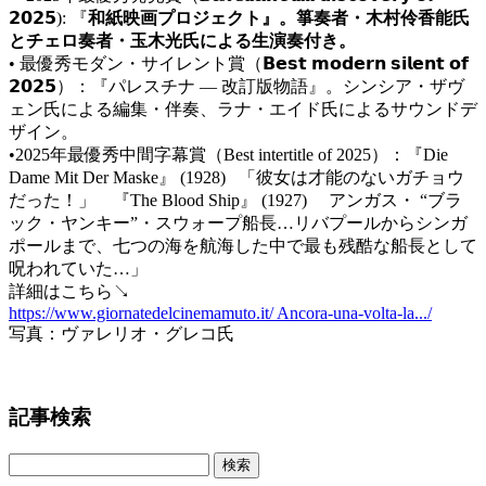
𝟮𝟬𝟮𝟱): 『
和紙映画プロジェクト』。箏奏者・木村伶香能氏
とチェロ奏者・玉木光氏による生演奏付き。
• 最優秀モダン・サイレント賞（𝗕𝗲𝘀𝘁 𝗺𝗼𝗱𝗲𝗿𝗻 𝘀𝗶𝗹𝗲𝗻𝘁 𝗼𝗳
𝟮𝟬𝟮𝟱）：『パレスチナ ― 改訂版物語』。シンシア・ザヴ
ェン氏による編集・伴奏、ラナ・エイド氏によるサウンドデ
ザイン。
•2025年最優秀中間字幕賞（Best intertitle of 2025）：『Die
Dame Mit Der Maske』 (1928) 「彼女は才能のないガチョウ
だった！」 『The Blood Ship』 (1927) アンガス・ “ブラ
ック・ヤンキー”・スウォープ船長…リバプールからシンガ
ポールまで、七つの海を航海した中で最も残酷な船長として
呪われていた…」
詳細はこちら↘️
https://www.giornatedelcinemamuto.it/ Ancora-una-volta-la.../
写真：ヴァレリオ・グレコ氏
記事検索