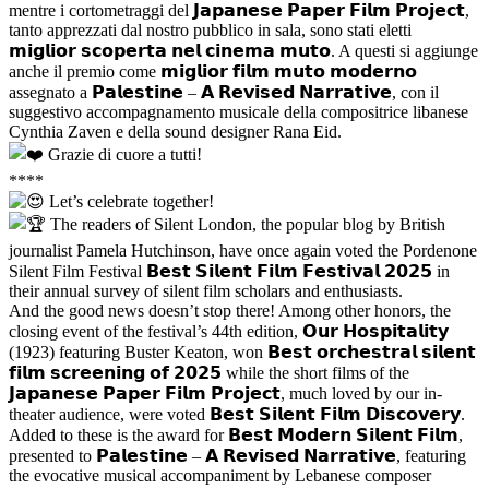
mentre i cortometraggi del 𝗝𝗮𝗽𝗮𝗻𝗲𝘀𝗲 𝗣𝗮𝗽𝗲𝗿 𝗙𝗶𝗹𝗺 𝗣𝗿𝗼𝗷𝗲𝗰𝘁,
tanto apprezzati dal nostro pubblico in sala, sono stati eletti
𝗺𝗶𝗴𝗹𝗶𝗼𝗿 𝘀𝗰𝗼𝗽𝗲𝗿𝘁𝗮 𝗻𝗲𝗹 𝗰𝗶𝗻𝗲𝗺𝗮 𝗺𝘂𝘁𝗼. A questi si aggiunge
anche il premio come 𝗺𝗶𝗴𝗹𝗶𝗼𝗿 𝗳𝗶𝗹𝗺 𝗺𝘂𝘁𝗼 𝗺𝗼𝗱𝗲𝗿𝗻𝗼
assegnato a 𝗣𝗮𝗹𝗲𝘀𝘁𝗶𝗻𝗲 – 𝗔 𝗥𝗲𝘃𝗶𝘀𝗲𝗱 𝗡𝗮𝗿𝗿𝗮𝘁𝗶𝘃𝗲, con il
suggestivo accompagnamento musicale della compositrice libanese
Cynthia Zaven e della sound designer Rana Eid.
Grazie di cuore a tutti!
****
Let’s celebrate together!
The readers of Silent London, the popular blog by British
journalist Pamela Hutchinson, have once again voted the Pordenone
Silent Film Festival 𝗕𝗲𝘀𝘁 𝗦𝗶𝗹𝗲𝗻𝘁 𝗙𝗶𝗹𝗺 𝗙𝗲𝘀𝘁𝗶𝘃𝗮𝗹 𝟮𝟬𝟮𝟱 in
their annual survey of silent film scholars and enthusiasts.
And the good news doesn’t stop there! Among other honors, the
closing event of the festival’s 44th edition, 𝗢𝘂𝗿 𝗛𝗼𝘀𝗽𝗶𝘁𝗮𝗹𝗶𝘁𝘆
(1923) featuring Buster Keaton, won 𝗕𝗲𝘀𝘁 𝗼𝗿𝗰𝗵𝗲𝘀𝘁𝗿𝗮𝗹 𝘀𝗶𝗹𝗲𝗻𝘁
𝗳𝗶𝗹𝗺 𝘀𝗰𝗿𝗲𝗲𝗻𝗶𝗻𝗴 𝗼𝗳 𝟮𝟬𝟮𝟱 while the short films of the
𝗝𝗮𝗽𝗮𝗻𝗲𝘀𝗲 𝗣𝗮𝗽𝗲𝗿 𝗙𝗶𝗹𝗺 𝗣𝗿𝗼𝗷𝗲𝗰𝘁, much loved by our in-
theater audience, were voted 𝗕𝗲𝘀𝘁 𝗦𝗶𝗹𝗲𝗻𝘁 𝗙𝗶𝗹𝗺 𝗗𝗶𝘀𝗰𝗼𝘃𝗲𝗿𝘆.
Added to these is the award for 𝗕𝗲𝘀𝘁 𝗠𝗼𝗱𝗲𝗿𝗻 𝗦𝗶𝗹𝗲𝗻𝘁 𝗙𝗶𝗹𝗺,
presented to 𝗣𝗮𝗹𝗲𝘀𝘁𝗶𝗻𝗲 – 𝗔 𝗥𝗲𝘃𝗶𝘀𝗲𝗱 𝗡𝗮𝗿𝗿𝗮𝘁𝗶𝘃𝗲, featuring
the evocative musical accompaniment by Lebanese composer