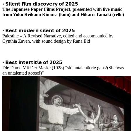
•
𝗦𝗶𝗹𝗲𝗻𝘁 𝗳𝗶𝗹𝗺 𝗱𝗶𝘀𝗰𝗼𝘃𝗲𝗿𝘆 𝗼𝗳 𝟮𝟬𝟮𝟱
The Japanese Paper Films Project, presented with live music
from Yoko Reikano Kimura (koto) and Hikaru Tamaki (cello)
• 𝗕𝗲𝘀𝘁 𝗺𝗼𝗱𝗲𝗿𝗻 𝘀𝗶𝗹𝗲𝗻𝘁 𝗼𝗳 𝟮𝟬𝟮𝟱
Palestine – A Revised Narrative, edited and accompanied by
Cynthia Zaven, with sound design by Rana Eid
• 𝗕𝗲𝘀𝘁 𝗶𝗻𝘁𝗲𝗿𝘁𝗶𝘁𝗹𝗲 𝗼𝗳 𝟮𝟬𝟮𝟱
Die Dame Mit Der Maske (1928) “sie untalentierte gans!(She was
an untalented goose!)"