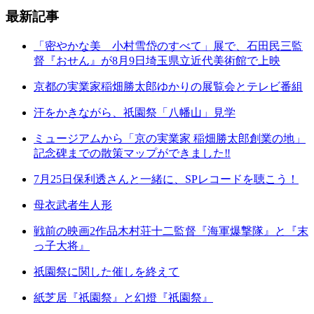
最新記事
「密やかな美 小村雪岱のすべて」展で、石田民三監
督『おせん』が8月9日埼玉県立近代美術館で上映
京都の実業家稲畑勝太郎ゆかりの展覧会とテレビ番組
汗をかきながら、祇園祭「八幡山」見学
ミュージアムから「京の実業家 稲畑勝太郎創業の地」
記念碑までの散策マップができました‼
7月25日保利透さんと一緒に、SPレコードを聴こう！
母衣武者生人形
戦前の映画2作品木村荘十二監督『海軍爆撃隊』と『末
っ子大将』
祇園祭に関した催しを終えて
紙芝居『祇園祭』と幻燈『祇園祭』