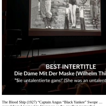
The Blood Ship (1927) “Captain Angus “Black Yankee” Swope …