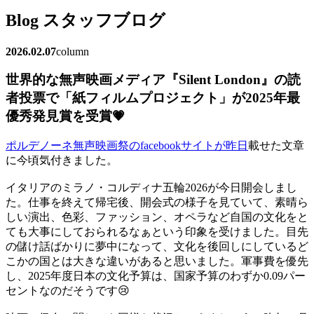
Blog
スタッフブログ
2026.02.07
column
世界的な無声映画メディア『Silent London』の読
者投票で「紙フィルムプロジェクト」が2025年最
優秀発見賞を受賞💗
ポルデノーネ無声映画祭のfacebookサイトが昨日
載せた文章
に今頃気付きました。
イタリアのミラノ・コルディナ五輪2026が今日開会しまし
た。仕事を終えて帰宅後、開会式の様子を見ていて、素晴ら
しい演出、色彩、ファッション、オペラなど自国の文化をと
ても大事にしておられるなぁという印象を受けました。目先
の儲け話ばかりに夢中になって、文化を後回しにしているど
こかの国とは大きな違いがあると思いました。軍事費を優先
し、2025年度日本の文化予算は、国家予算のわずか0.09パー
セントなのだそうです😢