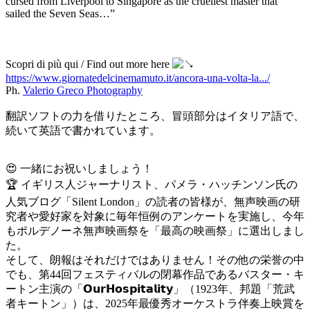
cursed from Liverpool to Singapore as the cruellest master that
sailed the Seven Seas…”
Scopri di più qui / Find out more here
https://www.giornatedelcinemamuto.it/ancora-una-volta-la.../
Ph.
Valerio Greco Photography
翻訳ソフトの力を借りたところ、冒頭部分はイタリア語で、
続いて英語で書かれています。
😍 一緒にお祝いしましょう！
🏆 イギリス人ジャーナリスト、パメラ・ハッチンソン氏の
人気ブログ「Silent London」の読者の皆様が、無声映画の研
究者や愛好家を対象に毎年恒例のアンケートを実施し、今年
もポルデノーネ無声映画祭を「最高の映画祭」に選出しまし
た。
そして、朗報はそれだけではありません！その他の栄誉の中
でも、第44回フェスティバルの閉幕作品であるバスター・キ
ートン主演の「𝗢𝘂𝗿𝗛𝗼𝘀𝗽𝗶𝘁𝗮𝗹𝗶𝘁𝘆」（1923年、邦題「荒武
者キートン」）は、2025年最優秀オーケストラ伴奏上映賞を