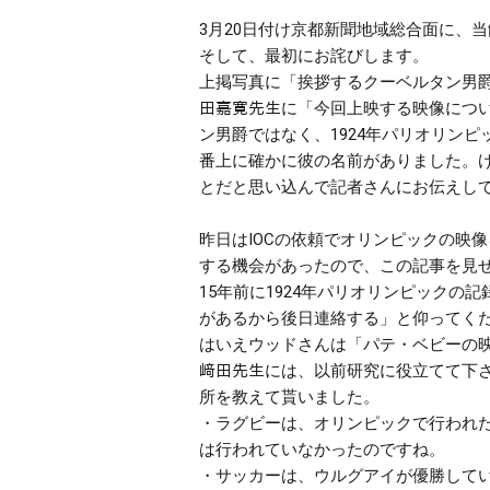
3月20日付け京都新聞地域総合面に、
そして、最初に
お詫び
します。
上掲写真に「挨拶するクーベルタン男
田嘉寛先生に「今回上映する映像につ
ン男爵ではなく、1924年パリオリンピ
番上に確かに彼の名前がありました。け
とだと思い込んで記者さんにお伝えし
昨日はIOCの依頼でオリンピックの映像
する機会があったので、この記事を見
15年前に1924年パリ
オリンピックの記
があるから後日連絡する」と仰ってくだ
はいえウッドさんは「パテ・ベビーの
﨑田先生には、以前研究に役立てて下
所を教えて貰いました。
・ラグビーは、オリンピックで行われた
は行われていなかったのですね。
・サッカーは、ウルグアイが優勝して