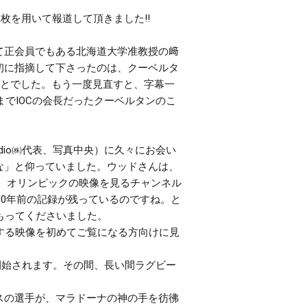
3枚を用いて報道して頂きました‼
て正会員でもある北海道大学准教授の﨑
初に指摘して下さったのは、クーベルタ
のことでした。もう一度見直すと、字幕一
でIOCの会長だったクーベルタンのこ
dio㈱代表、写真中央）に久々にお会い
な」と仰っていました。ウッドさんは、
、オリンピックの映像を見るチャンネル
00年前の記録が残っているのですね。と
もってくださいました。
する映像を初めてご覧になる方向けに見
開始されます。その間、長い間ラグビー
スの選手が、マラドーナの神の手を彷彿