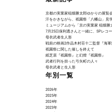
京都の実業家稲畑勝太郎ゆかりの展覧
汗をかきながら、祇園祭「八幡山」見
ミュージアムから「京の実業家 稲畑勝
7月25日保利透さんと一緒に、SPレコ
母衣武者生人形
戦前の映画2作品木村荘十二監督『海軍
祇園祭に関した催しを終えて
紙芝居『祇園祭』と幻燈『祇園祭』
武者行列を担った弓矢町の人々
母衣武者と生人形
年別一覧
2026年
2025年
2024年
2023年