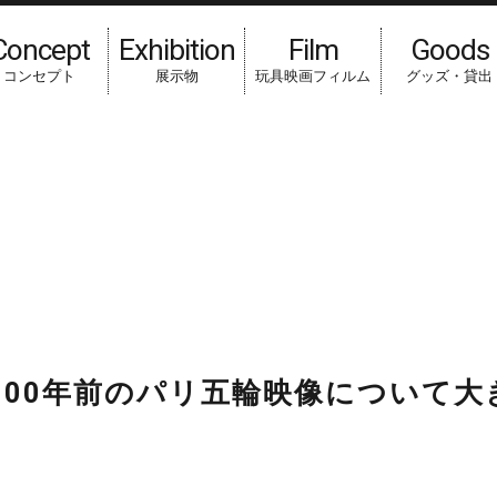
Concept
Exhibition
Film
Goods
コンセプト
展示物
玩具映画フィルム
グッズ・貸出
HOME
スタッフブログ
コラム
京都新聞に当館所蔵100
100年前のパリ五輪映像について大