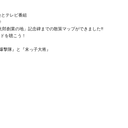
会とテレビ番組
学
太郎創業の地」記念碑までの散策マップができました‼
ードを聴こう！
爆撃隊』と『末っ子大将』