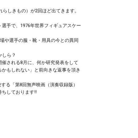
れらしきもの）が2回ほど出てきます。
選手で、1976年世界フィギュアスケー
会場や選手の服・靴・用具の今との異同
かしら？
開催される8月に、何か研究発表をして
るかもしれない」と前向きな返事を頂き
上映する「第8回無声映画（演奏収録版）
ちしております‼