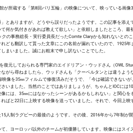
当館が所蔵する「第8回パリ五輪」の映像について、映っている画像
爵」とありますが、どうやら誤りだったようです。この記事を添え
いて何か気付きがあれば教えて欲しい」と依頼しましたところ、最
ックの事務総長・実行委員長だったComte Claryかも知れないと
れども翻訳して貰った文章にこの名前が漏れていたので、1925年ま
てしまいました。誠にお粗末で申し訳ないことでした。
を復元しておられる専門家のエイドリアン・ウッドさん（OWL Stu
せながら尋ねましたら、ウッドさんも「クーベルタンとは違うよう
録映像を35㎜フィルムで修復済み
だそうで、「今は確認できないが
さいました。当然のことではありましょうが、ちゃんとIOCには1
映像には、35㎜にはなかったシーンがあるかもしれない」と関心を
さればと22日に上映する映像を送っていました。それで、今回上映
15人制ラグビーの最後のようです。その後、2016年から7年制が
いて、ヨーロッパ以外のチームが初優勝しています。映像にはスイ