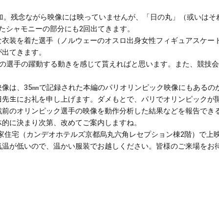
名参加。残念ながら映像には映っていませんが、「日の丸」（或いはそ
たシャモニーの部分にも2回出てきます。
衣装を着た選手（ノルウェーのオスロ出身女性フィギュアスケート
が出てきます。
前の選手の躍動する動きを感じて貰えればと思います。また、競技
像は、35㎜で記録された本編のパリオリンピック映像にもあるの
田先生にお礼を申し上げます。ダメもとで、パリでオリンピックが
戦前のオリンピック選手の映像を動作分析した結果などを報告でき
体的に決まり次第、改めてご案内しますね。
に旧伴家住宅（カンデオホテルズ京都烏丸六角レセプション棟2階）で
気温が低いので、温かい服装でお越しください。皆様のご来場をお待