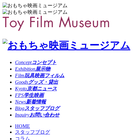
Concept
コンセプト
Exhibition
展示物
Film
玩具映画フィルム
Goods
グッズ・貸出
Kyoto
京都ニュース
FPS
学生映画
News
新着情報
Blog
スタッフブログ
Inquiry
お問い合わせ
HOME
スタッフブログ
コラム