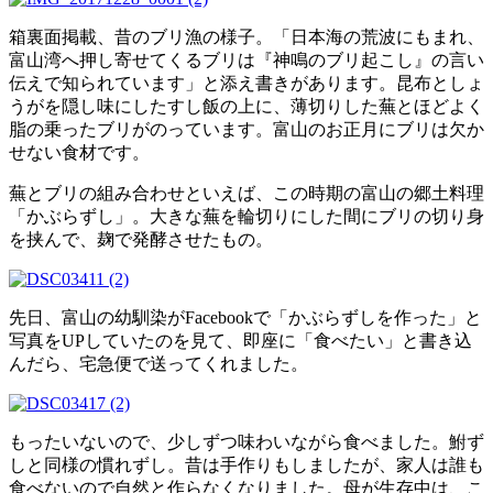
箱裏面掲載、昔のブリ漁の様子。「日本海の荒波にもまれ、
富山湾へ押し寄せてくるブリは『神鳴のブリ起こし』の言い
伝えで知られています」と添え書きがあります。昆布としょ
うがを隠し味にしたすし飯の上に、薄切りした蕪とほどよく
脂の乗ったブリがのっています。富山のお正月にブリは欠か
せない食材です。
蕪とブリの組み合わせといえば、この時期の富山の郷土料理
「かぶらずし」。大きな蕪を輪切りにした間にブリの切り身
を挟んで、麹で発酵させたもの。
先日、富山の幼馴染がFacebookで「かぶらずしを作った」と
写真をUPしていたのを見て、即座に「食べたい」と書き込
んだら、宅急便で送ってくれました。
もったいないので、少しずつ味わいながら食べました。鮒ず
しと同様の慣れずし。昔は手作りもしましたが、家人は誰も
食べないので自然と作らなくなりました。母が生存中は、こ