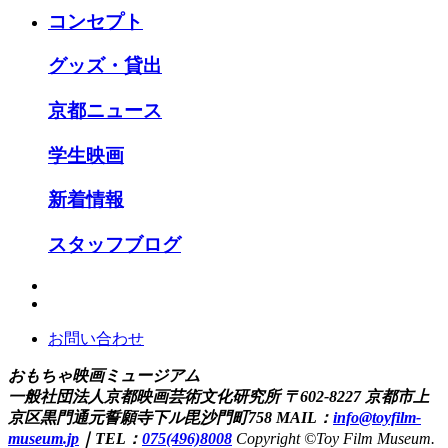
コンセプト
グッズ・貸出
京都ニュース
学生映画
新着情報
スタッフブログ
お問い合わせ
おもちゃ映画ミュージアム
一般社団法人京都映画芸術文化研究所
〒602-8227 京都市上
京区黒門通元誓願寺下ル毘沙門町758
MAIL：
info@toyfilm-
museum.jp
｜
TEL：
075(496)8008
Copyright ©Toy Film Museum.