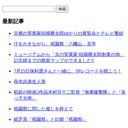
最新記事
京都の実業家稲畑勝太郎ゆかりの展覧会とテレビ番組
汗をかきながら、祇園祭「八幡山」見学
ミュージアムから「京の実業家 稲畑勝太郎創業の地」
記念碑までの散策マップができました‼
7月25日保利透さんと一緒に、SPレコードを聴こう！
母衣武者生人形
戦前の映画2作品木村荘十二監督『海軍爆撃隊』と『末
っ子大将』
祇園祭に関した催しを終えて
紙芝居『祇園祭』と幻燈『祇園祭』