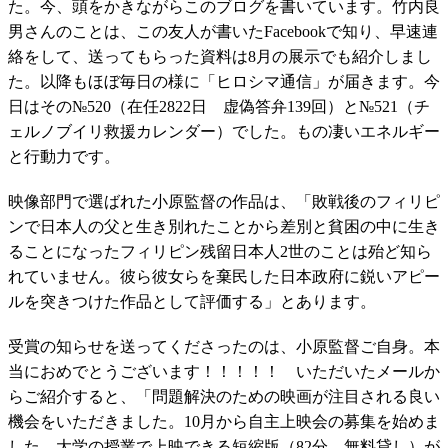
た。今、頭をかきながらこのブログを書いています。竹内良
男さんのことは、この友人が書いたFacebookで知り、早速連
絡をして、送ってもらった資料は8月の展示でも紹介しまし
た。以降もほぼ毎日の様に「ヒロシマ通信」が届きます。今
日はその№520（在任2822日 虚偽答弁139回）と№521（チ
ェルノブイリ救援カレンダー）でした。もの凄いエネルギー
と行動力です。
映像部門で選ばれた小原監督の作品は、「敗戦後のフィリピ
ンで日本人の父と生き別れたことから差別と貧困の中に生き
ることになったフィリピン残留日本人2世のことは殆ど知ら
れていません。彼ら彼女らを棄民した日本政府に鋭いアピー
ルを突きつけた作品として評価する」とあります。
受賞の知らせを送ってくださったのは、小原監督ご自身。本
当におめでとうございます！！！！！ いただいたメールか
らご紹介すると、「問題解決のための映画が注目される良い
機会をいただきました。10月から自主上映会の募集を始めま
した。大学の授業で上映できる短縮版（82分、無料貸し）が