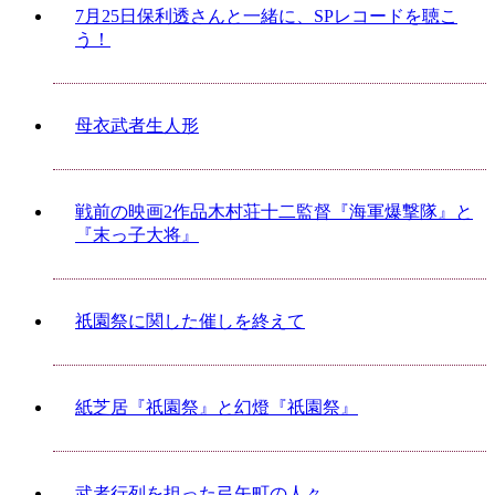
7月25日保利透さんと一緒に、SPレコードを聴こ
う！
母衣武者生人形
戦前の映画2作品木村荘十二監督『海軍爆撃隊』と
『末っ子大将』
祇園祭に関した催しを終えて
紙芝居『祇園祭』と幻燈『祇園祭』
武者行列を担った弓矢町の人々