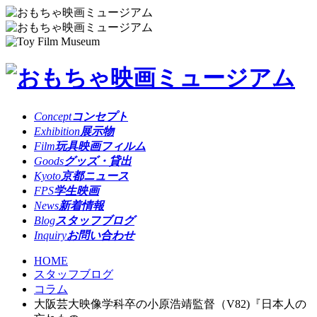
Concept
コンセプト
Exhibition
展示物
Film
玩具映画フィルム
Goods
グッズ・貸出
Kyoto
京都ニュース
FPS
学生映画
News
新着情報
Blog
スタッフブログ
Inquiry
お問い合わせ
HOME
スタッフブログ
コラム
大阪芸大映像学科卒の小原浩靖監督（V82)『日本人の