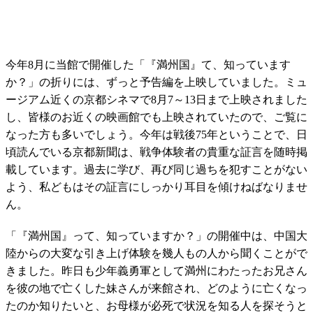
今年8月に当館で開催した「『満州国』て、知っています
か？」の折りには、ずっと予告編を上映していました。ミュ
ージアム近くの京都シネマで8月7～13日まで上映されました
し、皆様のお近くの映画館でも上映されていたので、ご覧に
なった方も多いでしょう。今年は戦後75年ということで、日
頃読んでいる京都新聞は、戦争体験者の貴重な証言を随時掲
載しています。過去に学び、再び同じ過ちを犯すことがない
よう、私どもはその証言にしっかり耳目を傾けねばなりませ
ん。
「『満州国』って、知っていますか？」の開催中は、中国大
陸からの大変な引き上げ体験を幾人もの人から聞くことがで
きました。昨日も少年義勇軍として満州にわたったお兄さん
を彼の地で亡くした妹さんが来館され、どのように亡くなっ
たのか知りたいと、お母様が必死で状況を知る人を探そうと