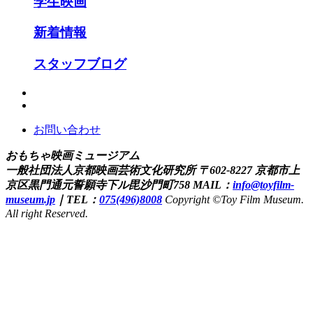
学生映画
新着情報
スタッフブログ
お問い合わせ
おもちゃ映画ミュージアム
一般社団法人京都映画芸術文化研究所
〒602-8227 京都市上
京区黒門通元誓願寺下ル毘沙門町758
MAIL：
info@toyfilm-
museum.jp
｜
TEL：
075(496)8008
Copyright ©Toy Film Museum.
All right Reserved.