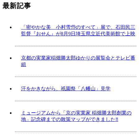
最新記事
「密やかな美 小村雪岱のすべて」展で、石田民三
監督『おせん』が8月9日埼玉県立近代美術館で上映
京都の実業家稲畑勝太郎ゆかりの展覧会とテレビ番
組
汗をかきながら、祇園祭「八幡山」見学
ミュージアムから「京の実業家 稲畑勝太郎創業の
地」記念碑までの散策マップができました‼