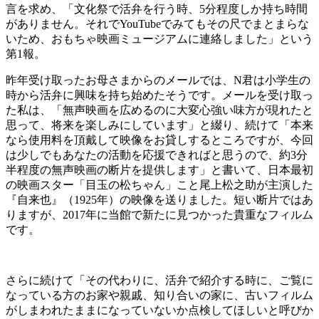
言を求め、「文化祭で活弁を行う時、5分程度しか持ち時間
がありません。それでYouTubeでみてもその尺でまとまらな
いため、おもちゃ映画ミュージアムに連絡しました」という
第1報。
昨年受け取ったお母さまからのメールでは、N君は小学生の
時から活弁に興味を持ち始めたそうです。メールを受け取っ
た私は、「無声映画を広めるのに大変心強い味方が現れたと
思って、将来を楽しみにしています」と綴り、続けて「本来
なら使用料を頂戴して映像をお貸しするところですが、今回
は少しでもあなたの活動を応援できればと思うので、約3分
半程度の無声映画の断片を提供します」と書いて、日本最初
の映画スター「目玉の松ちゃん」こと尾上松之助が主演した
『自来也』（1925年）の映像を送りました。短い断片ではあ
りますが、2017年に当館で新たに見つかった貴重なフィルム
です。
さらに続けて「その代わりに、活弁で紹介する時に、ご覧に
なっている方のお家や親戚、知り合いの家に、古いフィルム
がしまわれたままになっていないか点検してほしいと呼びか