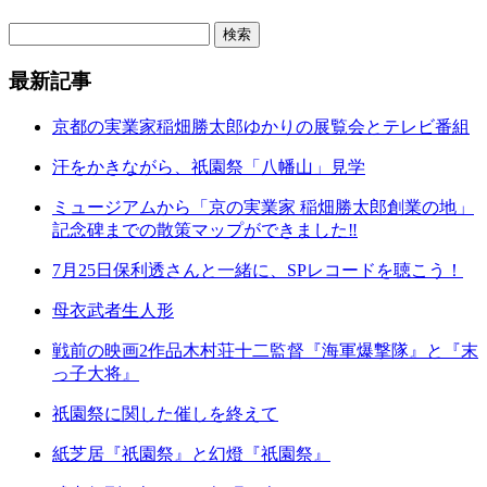
最新記事
京都の実業家稲畑勝太郎ゆかりの展覧会とテレビ番組
汗をかきながら、祇園祭「八幡山」見学
ミュージアムから「京の実業家 稲畑勝太郎創業の地」
記念碑までの散策マップができました‼
7月25日保利透さんと一緒に、SPレコードを聴こう！
母衣武者生人形
戦前の映画2作品木村荘十二監督『海軍爆撃隊』と『末
っ子大将』
祇園祭に関した催しを終えて
紙芝居『祇園祭』と幻燈『祇園祭』