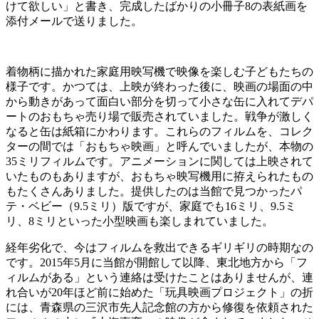
けて欲しい」と書き、完成したばかりの小冊子8の表紙画を
添付メールで送りました。
着物柄に描かれた家庭用映写機で映像を楽しむ子どもたちの
様子です。かつては、上映が終わった後に、映画の場面の中
から動きがあって面白い部分を切って小さな缶に入れてデパ
ートのおもちゃ売り場で販売されていました。戦争が激しく
なると缶は紙箱にかわります。これらのフィルムを、コレク
ターの間では「おもちゃ映画」と呼んでいましたが、本物の
35ミリフィルムです。アニメーションに関しては上映されて
いたものもありますが、おもちゃ映写機用に拵えられたもの
もたくさんありました。提供したのは当館で見つかったパ
テ・ベビー（9.5ミリ）版ですが、家庭でも16ミリ、9.5ミ
リ、8ミリといった小型映画も楽しまれていました。
経年劣化で、今はフィルムを救出できるギリギリの時期なの
です。2015年5月に当館が開館して以降、東北地方から「フ
ィルムがある」という連絡は受けたことはありませんが、連
れ合いが20年ほど前に始めた「玩具映画プロジェクト」の折
には、青森県の三沢市先人記念館の方から修復を依頼された