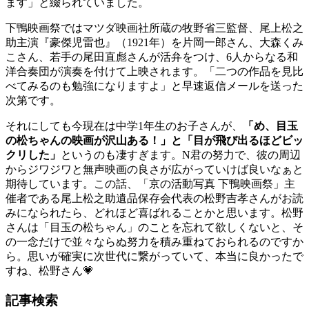
ます」と綴られていました。
下鴨映画祭ではマツダ映画社所蔵の牧野省三監督、尾上松之
助主演『豪傑児雷也』（1921年）を片岡一郎さん、大森くみ
こさん、若手の尾田直彪さんが活弁をつけ、6人からなる和
洋合奏団が演奏を付けて上映されます。「二つの作品を見比
べてみるのも勉強になりますよ」と早速返信メールを送った
次第です。
それにしても今現在は中学1年生のお子さんが、
「め、目玉
の松ちゃんの映画が沢山ある！」と「目が飛び出るほどビッ
クリした」
というのも凄すぎます。N君の努力で、彼の周辺
からジワジワと無声映画の良さが広がっていけば良いなぁと
期待しています。この話、「京の活動写真 下鴨映画祭」主
催者である尾上松之助遺品保存会代表の松野吉孝さんがお読
みになられたら、どれほど喜ばれることかと思います。松野
さんは「目玉の松ちゃん」のことを忘れて欲しくないと、そ
の一念だけで並々ならぬ努力を積み重ねておられるのですか
ら。思いが確実に次世代に繋がっていて、本当に良かったで
すね、松野さん💗
記事検索