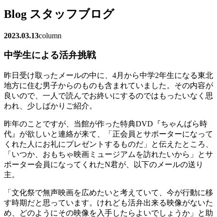
Blog
スタッフブログ
2023.03.13
column
中学生による活弁挑戦
昨日受け取ったメールの中に、4月から中学2年生になる東北
地方に住む男子からのものも含まれていました。その内容が
良いので、一人で読んでお終いにするのではもったいなく思
われ、少しばかりご紹介。
昨年のことですが、当館が作った特典DVD『ちゃんばら時
代』が欲しいと連絡が来て、「正会員とサポーターになって
くれた人にお礼にプレゼントするものだ」と伝えたところ、
「いつか、おもちゃ映画ミュージアムを訪れたいから」とサ
ポーター会員になってくれたN君が、以下のメールの送り
主。
「文化祭で無声映画を広めたいと考えていて、今が行動に移
す時期だと思っています。けれども活弁出来る映像がないた
め、どのようにその映像を入手したらよいでしょうか」と助