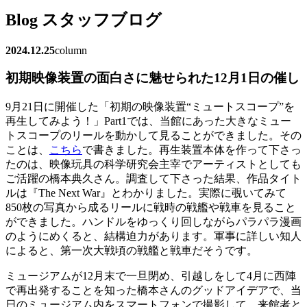
Blog
スタッフブログ
2024.12.25
column
初期映像装置の面白さに魅せられた12月1日の催し
9月21日に開催した「初期の映像装置“ミュートスコープ”を
再生してみよう！」Part1では、当館にあった大きなミュー
トスコープのリールを動かして見ることができました。その
ことは、
こちら
で書きました。再生装置本体を作って下さっ
たのは、映像玩具の科学研究会主宰でアーティストとしても
ご活躍の橋本典久さん。調査して下さった結果、作品タイト
ルは『The Next War』とわかりました。実際に覗いてみて
850枚の写真から成るリールに戦時の戦艦や戦車を見ること
ができました。ハンドルをゆっくり回しながらパラパラ漫画
のようにめくると、結構迫力があります。軍事に詳しい知人
によると、第一次大戦頃の戦艦と戦車だそうです。
ミュージアムが12月末で一旦閉め、引越しをして4月に西陣
で再出発することを知った橋本さんのグッドアイデアで、当
日のミュージアム内をスマートフォンで撮影して、来館者と