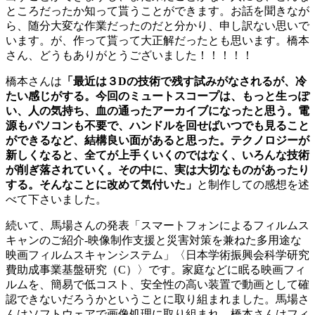
ところだったか知って貰うことができます。お話を聞きなが
ら、随分大変な作業だったのだと分かり、申し訳ない思いで
います。が、作って貰って大正解だったとも思います。橋本
さん、どうもありがとうございました！！！！！
橋本さんは
「
最近は３Dの技術で残す試みがなされるが、冷
たい感じがする。今回のミュートスコープは、もっと生っぽ
い、人の気持ち、血の通ったアーカイブになったと思う。電
源もパソコンも不要で、ハンドルを回せばいつでも見ること
ができるなど、結構良い面があると思った。テクノロジーが
新しくなると、全てが上手くいくのではなく、いろんな技術
が削ぎ落されていく。その中に、実は大切なものがあったり
する。そんなことに改めて気付いた」
と制作しての感想を述
べて下さいました。
続いて、馬場さんの発表「スマートフォンによるフィルムス
キャンのご紹介-映像制作支援と災害対策を兼ねた多用途な
映画フィルムスキャンシステム」〈日本学術振興会科学研究
費助成事業基盤研究（C）〉です。家庭などに眠る映画フィ
ルムを、簡易で低コスト、安全性の高い装置で動画として確
認できないだろうかということに取り組まれました。馬場さ
んはソフトウェアで画像処理に取り組まれ、橋本さんはフィ