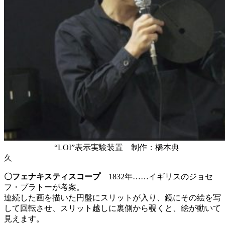
“LOI”表示実験装置 制作：橋本典
〇フェナキスティスコープ
1832年……イギリスのジョセ
フ・プラトーが考案。
連続した画を描いた円盤にスリットが入り、鏡にその絵を写
して回転させ、スリット越しに裏側から覗くと、絵が動いて
見えます。