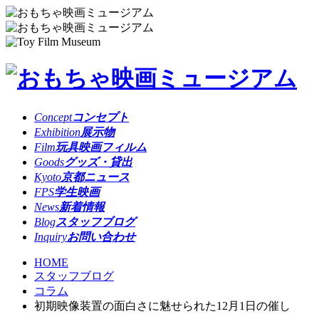
Concept
コンセプト
Exhibition
展示物
Film
玩具映画フィルム
Goods
グッズ・貸出
Kyoto
京都ニュース
FPS
学生映画
News
新着情報
Blog
スタッフブログ
Inquiry
お問い合わせ
HOME
スタッフブログ
コラム
初期映像装置の面白さに魅せられた12月1日の催し