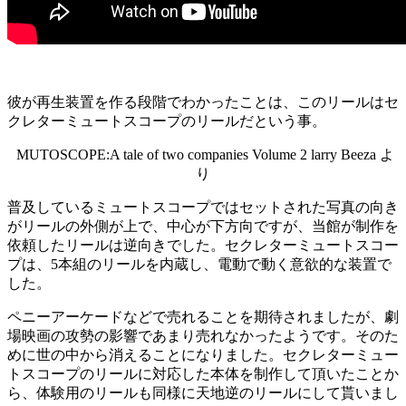
彼が再生装置を作る段階でわかったことは、このリールはセ
クレターミュートスコープのリールだという事。
MUTOSCOPE:A tale of two companies Volume 2 larry Beeza よ
り
普及しているミュートスコープではセットされた写真の向き
がリールの外側が上で、中心が下方向ですが、当館が制作を
依頼したリールは逆向きでした。セクレターミュートスコー
プは、5本組のリールを内蔵し、電動で動く意欲的な装置で
した。
ペニーアーケードなどで売れることを期待されましたが、劇
場映画の攻勢の影響であまり売れなかったようです。そのた
めに世の中から消えることになりました。セクレターミュー
トスコープのリールに対応した本体を制作して頂いたことか
ら、体験用のリールも同様に天地逆のリールにして貰いまし