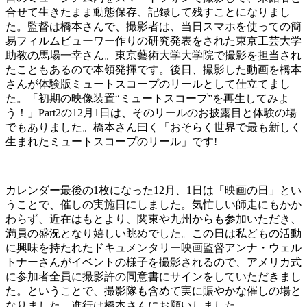
合せて生きたまま動態保存、記録して残すことになりまし
た。監督は橋本さんで、撮影者は、当日スマホを使っての簡
易フィルムビューワー作りの研究発表をされた東京工芸大学
助教の馬場一幸さん。東京藝術大学大学院で撮影を担当され
たこともあるので本領発揮です。後日、撮影した動画を橋本
さんが体験版ミュートスコープのリールとして仕立てまし
た。「初期の映像装置“ミュートスコープ”を再生してみよ
う！」Part2の12月1日は、そのリールのお披露目と体験の場
でもありました。橋本さん曰く「おそらく世界で最も新しく
生まれたミュートスコープのリール」です!
カレンダー最後の1枚になった12月、1日は「映画の日」とい
うことで、催しの実施日にしました。気忙しい師走にもかか
わらず、近在はもとより、関東や九州からも参加いただき、
満員の盛況となり嬉しい眺めでした。この日は私どもの活動
に興味を持たれたドキュメンタリー映画監督アンナ・ウェル
トナーさんがイベントの様子を撮影されるので、アメリカ式
に参加者全員に撮影許の同意書にサインをしていただきまし
た。ということで、撮影隊も含めて実に賑やかな催しの場と
なりました。進行は橋本さんにお願いしました。