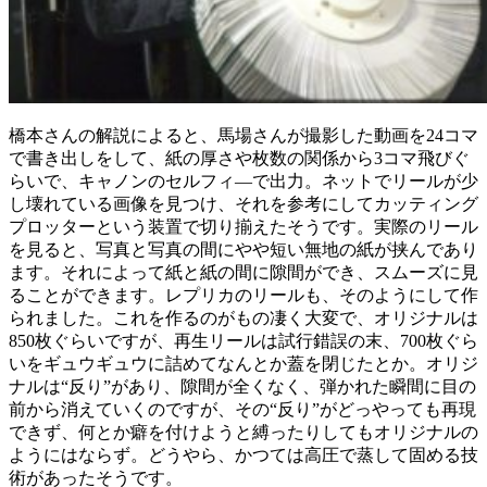
橋本さんの解説によると、馬場さんが撮影した動画を24コマ
で書き出しをして、紙の厚さや枚数の関係から3コマ飛びぐ
らいで、キャノンのセルフィ―で出力。ネットでリールが少
し壊れている画像を見つけ、それを参考にしてカッティング
プロッターという装置で切り揃えたそうです。実際のリール
を見ると、写真と写真の間にやや短い無地の紙が挟んであり
ます。それによって紙と紙の間に隙間ができ、スムーズに見
ることができます。レプリカのリールも、そのようにして作
られました。これを作るのがもの凄く大変で、オリジナルは
850枚ぐらいですが、再生リールは試行錯誤の末、700枚ぐら
いをギュウギュウに詰めてなんとか蓋を閉じたとか。オリジ
ナルは“反り”があり、隙間が全くなく、弾かれた瞬間に目の
前から消えていくのですが、その“反り”がどっやっても再現
できず、何とか癖を付けようと縛ったりしてもオリジナルの
ようにはならず。どうやら、かつては高圧で蒸して固める技
術があったそうです。