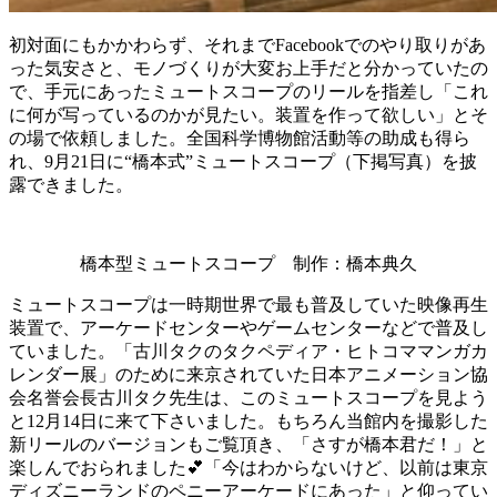
初対面にもかかわらず、それまでFacebookでのやり取りがあ
った気安さと、モノづくりが大変お上手だと分かっていたの
で、手元にあったミュートスコープのリールを指差し「これ
に何が写っているのかが見たい。装置を作って欲しい」とそ
の場で依頼しました。全国科学博物館活動等の助成も得ら
れ、9月21日に“橋本式”ミュートスコープ（下掲写真）を披
露できました。
橋本型ミュートスコープ 制作：橋本典久
ミュートスコープは一時期世界で最も普及していた映像再生
装置で、アーケードセンターやゲームセンターなどで普及し
ていました。「古川タクのタクペディア・ヒトコママンガカ
レンダー展」のために来京されていた日本アニメーション協
会名誉会長古川タク先生は、このミュートスコープを見よう
と12月14日に来て下さいました。もちろん当館内を撮影した
新リールのバージョンもご覧頂き、「さすが橋本君だ！」と
楽しんでおられました💕「今はわからないけど、以前は東京
ディズニーランドのペニーアーケードにあった」と仰ってい