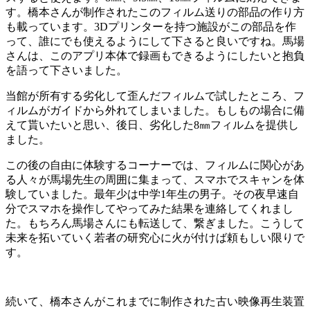
す。橋本さんが制作されたこのフィルム送りの部品の作り方
も載っています。3Dプリンターを持つ施設がこの部品を作
って、誰にでも使えるようにして下さると良いですね。馬場
さんは、このアプリ本体で録画もできるようにしたいと抱負
を語って下さいました。
当館が所有する劣化して歪んだフィルムで試したところ、フ
ィルムがガイドから外れてしまいました。もしもの場合に備
えて貰いたいと思い、後日、劣化した8㎜フィルムを提供し
ました。
この後の自由に体験するコーナーでは、フィルムに関心があ
る人々が馬場先生の周囲に集まって、スマホでスキャンを体
験していました。最年少は中学1年生の男子。その夜早速自
分でスマホを操作してやってみた結果を連絡してくれまし
た。もちろん馬場さんにも転送して、繋ぎました。こうして
未来を拓いていく若者の研究心に火が付けば頼もしい限りで
す。
続いて、橋本さんがこれまでに制作された古い映像再生装置