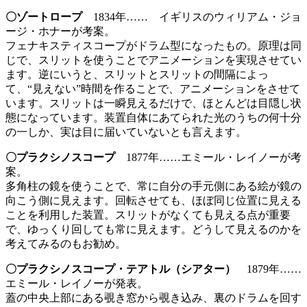
〇ゾートロープ
1834年…… イギリスのウィリアム・ジョ
ージ・ホナーが考案。
フェナキスティスコープがドラム型になったもの。原理は同
じで、スリットを使うことでアニメーションを実現させてい
ます。逆にいうと、スリットとスリットの間隔によっ
て、“見えない”時間を作ることで、アニメーションをさせて
います。スリットは一瞬見えるだけで、ほとんどは目隠し状
態になっています。装置自体にあてられた光のうちの何十分
の一しか、実は目に届いていないとも言えます。
〇プラクシノスコープ
1877年……エミール・レイノーが考
案。
多角柱の鏡を使うことで、常に自分の手元側にある絵が鏡の
向こう側に見えます。回転させても、ほぼ同じ位置に見える
ことを利用した装置。スリットがなくても見える点が重要
で、ゆっくり回しても常に見えます。どうして見えるのかを
考えてみるのもお勧め。
〇プラクシノスコープ・テアトル（シアター）
1879年……
エミール・レイノーが発表。
蓋の中央上部にある覗き窓から覗き込み、裏のドラムを回す