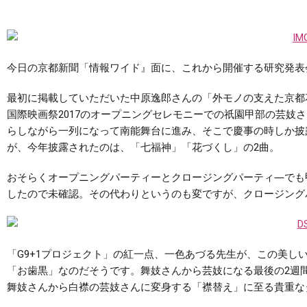
今日の京都新聞「情報ワイド』面に、これから開催する研究発表
最初に掲載していただいた中原逸郎さんの「外モノの支えた京都花
国際映画祭2017のオープニングセレモニーでの祇園甲部の芸妓
らしながら一列になって南能舞台に進み、そこで慶事の時しか披
が、今年披露されたのは、「七福神」「花づくし」の2曲。
おそらくオープニングパーティーとクロージングパーティ―でも
したので未確認。その代わりというのも変ですが、クロージング
「G9+1プロジェクト」の紅一点、一色あづる先生が、この美
「お歯黒」なのだそうです。舞妓さんから芸妓になる最後の2週
舞妓さんから白襟の芸妓さんに変身する「襟替え」に至る貴重な