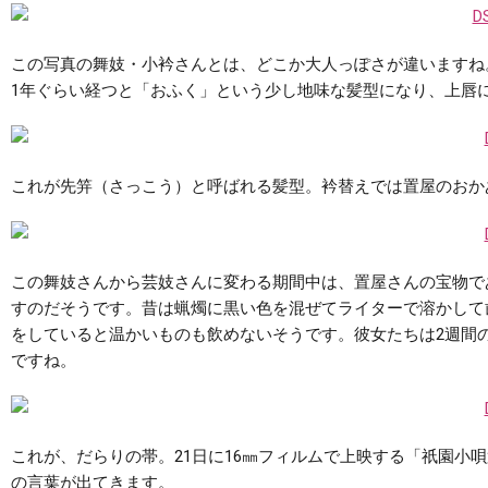
この写真の舞妓・小衿さんとは、どこか大人っぽさが違いますね
1年ぐらい経つと「おふく」という少し地味な髪型になり、上唇
これが先笄（さっこう）と呼ばれる髪型。衿替えでは置屋のおか
この舞妓さんから芸妓さんに変わる期間中は、置屋さんの宝物で
すのだそうです。昔は蝋燭に黒い色を混ぜてライターで溶かして
をしていると温かいものも飲めないそうです。彼女たちは2週間
ですね。
これが、だらりの帯。21日に16㎜フィルムで上映する「祇園小唄
の言葉が出てきます。