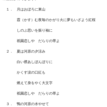
１． 月はおぼろに東山
霞（かす）む夜毎のかがり火に夢もいざよう紅桜
しのぶ思いを振り袖に
祇園恋しや だらりの帯よ
２． 夏は河原の夕涼み
白い襟あしぼんぼりに
かくす涙の口紅も
燃えて身をやく大文字
祇園恋しや だらりの帯よ
３． 鴨の河原の水やせて