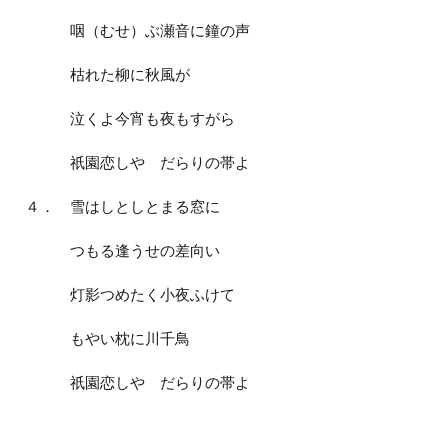
咽（むせ）ぶ瀬音に鐘の声
枯れた柳に秋風が
泣くよ今宵も夜もすがら
祇園恋しや だらりの帯よ
４． 雪はしとしとまる窓に
つもる逢うせの差向い
灯影つめたく小夜ふけて
もやい枕に川千鳥
祇園恋しや だらりの帯よ