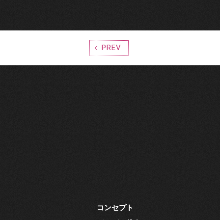
PREV
コンセプト