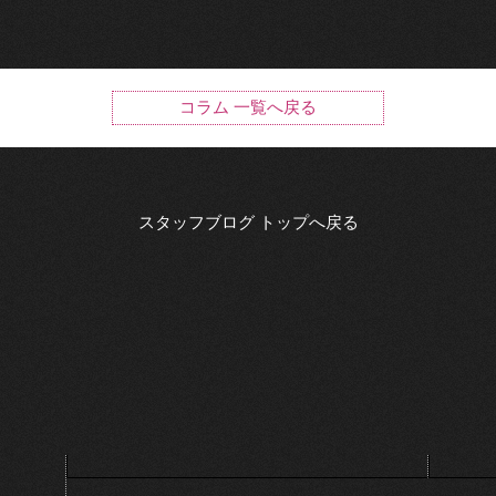
コラム 一覧へ戻る
スタッフブログ トップへ戻る