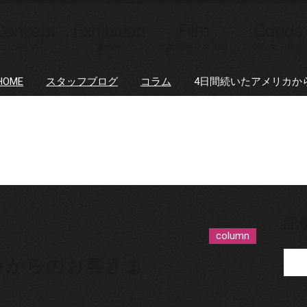
Concept
Exhibition
Film
Goods
コンセプト
展示物
玩具映画フィルム
グッズ・貸出
HOME
スタッフブログ
コラム
4日間続いたアメリカか
記
column
カからのお客さま