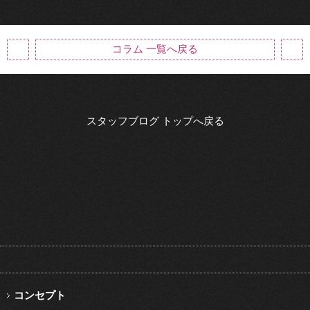
コラム 一覧へ戻る
スタッフブログ トップへ戻る
コンセプト