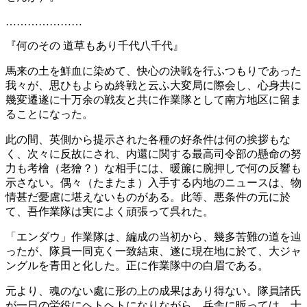
…………………
『何のその 道草もあり千代八千代』
馬来の土を鮮血に染めて、快心の決戦を行ふつもりであった
我々が、思ひもよらぬ終戦と云ふ大変局に際会し、心身共に
幾変遷遂に十万余の戦友と共に作業隊として南方地区に留ま
ることになった。
此の間、英側から提示された各種の好条件は何の挨拶もな
く、次々に反故にされ、内還に関する最高司令部の懸命の努
力も考檜（老獪？）な相手には、暖簾に腕押しで何の反響も
示さない。偶々（たまたま）入手する内地のニュースは、物
情甚だ憂慮に堪えないものがある。此等、悪条件の元に於
て、吾作業隊は実によく頑張って呉れた。
「エンダウ」作業隊は、編成の当初から、幾多苦難の道を辿
ったが、隊員一同克く一致結束、遂に現在地に於て、大ジャ
ングルを青田と化した。正に作業隊中の白眉である。
元より、魂のない處に形の上の成果はあり得ない。隊員諸氏
が一日の労役にヘトヘトになりながら。兵舎に昄っては、士