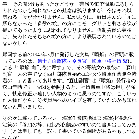
事。その間5分もあったかどうか。業務多忙で簡単にあしら
われたのかも知れないとの疑念は残りますが、今はそれ以上
尋ねる手段が分かりません。私が思うに、野田さんの手元に
残らなかった「多数の絵」の方にこそ、グサッと刺さる絵が
描いてあったように思われてなりません。強制労働の実相
は、失われたそちらの絵の方に、より表現されているのでは
ないかしら。
帰国する前の1947年3月に発行した文集『噴焔』の冒頭に載
っているのは、
第十方面艦隊司令長官 海軍中将福留 繁
に
よる「“噴焔”創刊号に寄す」で、その寄稿文の最後に「森山
副官一人の声でなく西川部隊長始めエンダウ海軍作業隊全諸
君の…」と書いてあります。“森山副官”は『噴焔』発行者の
森山幸晴です。wikiを参照すると、福留海軍中将は押しが強
く、軌道修正が難しい人物のように思うのですが、こういっ
た人物だからこそ復員局へのパイプを有していたのかも知れ
ないと思いました。
その次に載っているマレー海軍作業隊指揮官 海軍少将魚住
治策の「巻頭の辞」は比較的読みやすいので書き出してみま
す（とは申しても、誤って書いている個所があるやもしれま
せんが）。