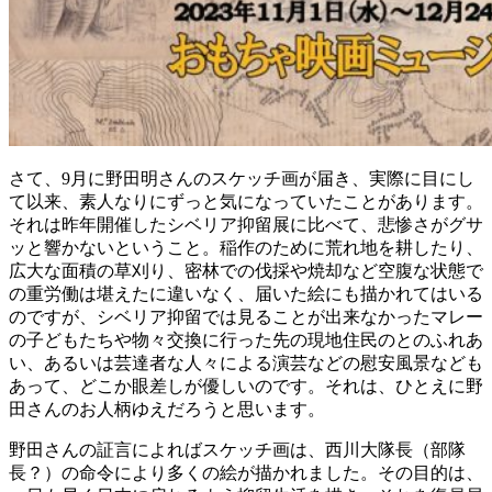
さて、9月に野田明さんのスケッチ画が届き、実際に目にし
て以来、素人なりにずっと気になっていたことがあります。
それは昨年開催したシベリア抑留展に比べて、悲惨さがグサ
ッと響かないということ。稲作のために荒れ地を耕したり、
広大な面積の草刈り、密林での伐採や焼却など空腹な状態で
の重労働は堪えたに違いなく、届いた絵にも描かれてはいる
のですが、シベリア抑留では見ることが出来なかったマレー
の子どもたちや物々交換に行った先の現地住民のとのふれあ
い、あるいは芸達者な人々による演芸などの慰安風景なども
あって、どこか眼差しが優しいのです。それは、ひとえに野
田さんのお人柄ゆえだろうと思います。
野田さんの証言によればスケッチ画は、西川大隊長（部隊
長？）の命令により多くの絵が描かれました。その目的は、