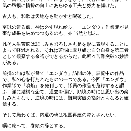
気の昂揚に情操の向上にあらゆる工夫と努力を傾けた。
古人も、和歌は天地をも動かすと喝破した。
至誠の迸る處、神は必ず現れ給ふ。「エンダウ」作業隊が見
事な成果を納めつつあるのも、亦 当然と思ふ。
凡そ人生苦悩は悲しみも恐ろしさも是を形に表現することに
よって軽減される。それは苦悩に取り組む自分自身を第三者
として観察する余裕ができるからだ。此所々苦難突破の妙諦
がある。
前掲の句は私が嘗て「エンダウ」訪問の時、展覧中の作品
で、私の心を打たれたものの一つである。今回「エンダウ」
作業隊で『噴焔』を発刊して、隊員の作品を蒐録すると謂
ふ 誠に結構な企て。過去を偲び、順境の時には思い出の楽
しみともなり、逆境の時には、難局突破の指針ともなると確
信する。
そして願わくば、内還の暁は祖国再建の資とされたい。
嘱に應へて、巻頭の辞とする。