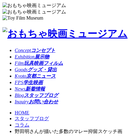
Concept
コンセプト
Exhibition
展示物
Film
玩具映画フィルム
Goods
グッズ・貸出
Kyoto
京都ニュース
FPS
学生映画
News
新着情報
Blog
スタッフブログ
Inquiry
お問い合わせ
HOME
スタッフブログ
コラム
野田明さんが描いた多数のマレー抑留スケッチ画