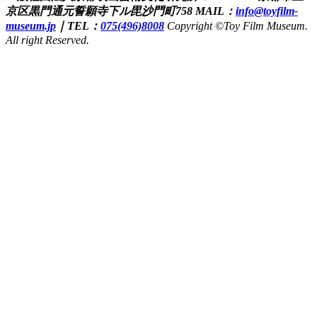
京区黒門通元誓願寺下ル毘沙門町758
MAIL：
info@toyfilm-
museum.jp
｜
TEL：
075(496)8008
Copyright ©Toy Film Museum.
All right Reserved.