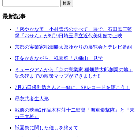
最新記事
「密やかな美 小村雪岱のすべて」展で、石田民三監
督『おせん』が8月9日埼玉県立近代美術館で上映
京都の実業家稲畑勝太郎ゆかりの展覧会とテレビ番組
汗をかきながら、祇園祭「八幡山」見学
ミュージアムから「京の実業家 稲畑勝太郎創業の地」
記念碑までの散策マップができました‼
7月25日保利透さんと一緒に、SPレコードを聴こう！
母衣武者生人形
戦前の映画2作品木村荘十二監督『海軍爆撃隊』と『末
っ子大将』
祇園祭に関した催しを終えて