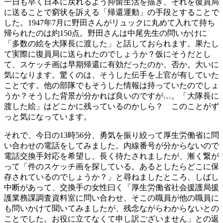
一日も早く日本に戻れるよう抑留生活を描き、それを復員局
に送ることで窮状を訴える「帰還運動」の手段とすることで
した。1947年7月に野田さんがリュックに丸めて入れて持ち
帰られたのは約150点。野田さんは中尾先生の問いかけに
「多数の絵を大隊長に渡した」と話しておられます。果たし
て実際に復員局に送られたのでしょうか？仮にそうだとし
て、スケッチ画は早期帰還に有効だったのか、否か。大いに
気になります。驚くのは、そうした伝手を上官が有していた
ことです。他の部隊でもそうした情報は持っていたのでしょ
うか？そうした背景が分かれば良いのですが…。「大隊長に
渡した絵」はどこかに残っているのかしら？ このことがず
っと気になっています。
それで、今日の13時56分、勇気を振り絞って厚生労働省に問
い合わせの電話をしてみました。内線番号が分からないので
電話交換手対応を希望し、長く待たされましたが、漸く繋が
って「件のスケッチ画を探している。あるとしたらどこに保
存されているのでしょうか？」と尋ねましたところ、しばし
中断があって、交換手の女性曰く「厚生労働省社会援護局援
護業務課調査資料室に問い合わせ、そこの職員が他の職員に
も問いかけて聞いてみましたが、残念ながらわからないとの
ことでした。お役に立てなくて申し訳ございません」との返