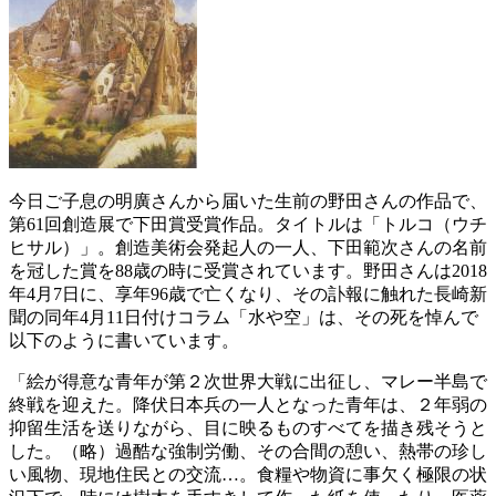
今日ご子息の明廣さんから届いた生前の野田さんの作品で、
第61回創造展で下田賞受賞作品。タイトルは「トルコ（ウチ
ヒサル）」。創造美術会発起人の一人、下田範次さんの名前
を冠した賞を88歳の時に受賞されています。野田さんは2018
年4月7日に、享年96歳で亡くなり、その訃報に触れた長崎新
聞の同年4月11日付けコラム「水や空」は、その死を悼んで
以下のように書いています。
「絵が得意な青年が第２次世界大戦に出征し、マレー半島で
終戦を迎えた。降伏日本兵の一人となった青年は、２年弱の
抑留生活を送りながら、目に映るものすべてを描き残そうと
した。（略）過酷な強制労働、その合間の憩い、熱帯の珍し
い風物、現地住民との交流…。食糧や物資に事欠く極限の状