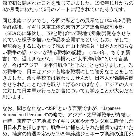
館で初公開されたことを報じていました。1943年11月からの
3か月間にわたって6冊のノートに記されていたそうです。
同じ東南アジアでも、今回の私どもの展示では1945年8月戦
争終結後、イギリス軍主体の東南アジア連合軍総司令部
（SEAC)に降伏し、JSPと呼ばれて現地で強制労働をさせら
れていた様子を描いた作品を公開するというもの。そして、
展覧会をするにあたって読んだ山下清海著『日本人が知らな
い戦争の話-アジアが語る戦場の記憶』（2023年、ちくま新
書）で、遅まきながら、耳慣れた“太平洋戦争”という言葉
が、今は“アジア・太平洋戦争”と呼ぶことを知りました。先
の戦争で、日本はアジア各地を戦場にして随分なことをして
きました。余り学校では教わりませんが、日本人が強制労働
させられたことだけを取り上げるのではなく、アジアの人々
に対して日本軍が行った加害についても学ぶことが大切だと
思います。
なお、聞きなれない“JSP”という言葉ですが、“Japanese
Surrendered Personnel”の略で、アジア・太平洋戦争が終結し
た時、東南アジア地域でイギリス軍やオランダ軍に降伏した
旧日本兵を指します。戦争中に捕らえられた捕虜ではないた
め、捕虜の待遇を定めた1929年締結ジュネーブ条約の適用外