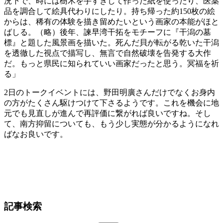
況下で、時には樹木を手すきして作った紙を使ったり、医薬
品を調合して絵具代わりにしたり。持ち帰った約150枚の絵
からは、稀有の体験を描き留めたいという画家の本能がほと
ばしる。（略）後年、諫早湾干拓をモチーフに『干潟の墓
標』と題した風景画を描いた。死んだ貝が転がる乾いた干潟
を透徹した視点で描写し、無言で自然破壊を告発する大作
だ。もっと県民に知られていい画家だったと思う。冥福を祈
る」
2日のトークイベントには、野田明廣さんだけでなくお身内
の方がたくさん駆けつけて下さるようです。これを機会に地
元でも見直しが進んで再評価に繋がれば良いですね。そし
て、南方抑留についても、もう少し実態が分かるようになれ
ばなお良いです。
記事検索