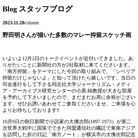
Blog
スタッフブログ
2023.11.28
column
野田明さんが描いた多数のマレー抑留スケッチ画
いよいよ12月2日のトークイベントが近付いてきました。あ
りがたいことに新聞社の方が2社取材に来てくださいます。
「南方抑留」をテーマにした今回の取り組みで、「シベリア
抑留だけじゃないよ」と知って頂けたら嬉しいです。当日の
司会進行をして下さる同志社大学ジャーナリズム・メディ
ア・アーカイブス研究センターの小黒 純教授が大きな部屋
を予約して下さいましたので、まだまだお席に余裕がござい
ます。ぜひお誘いあわせてご参加くださいませ。ご来場を心
よりお待ちしております‼
10月9日の朝日新聞で小説家の大佛次郎(1897-1973）が第二
次世界大戦中に国策でできた同盟通信社の嘱託で東南アジア
を訪問した折の日記「南方ノート」が横浜市の大佛次郎記念