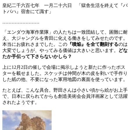
皇紀二千六百七年 一月二十六日 「獄舎生活を終えて『バ
トパハ』宿舎にて識す」
……………………
「エンダウ海軍作業隊」の人たちは一致団結して、困難に耐
え、大ジャングルを青田に化える働きをしてみせたのです。
本当にお疲れさまでした。この
『噴焔』を全て翻刻する
のは
大変でしょうが、やってみる価値は大きいと思います。
どな
たか手伝って下さらないかしら？
上に12月2日の催しで会場に掲示しようと新たに作ったポス
ターを載せました。スケッチは仲間が木の皮を剥いで手作り
した紙の他、不要になった軍用地図の裏面を使っています。
たとえば、こんな具合。野田さんは小さい頃から絵がお上手
で、日本に戻られてからも創造美術会会員洋画家として活躍
されたようです。