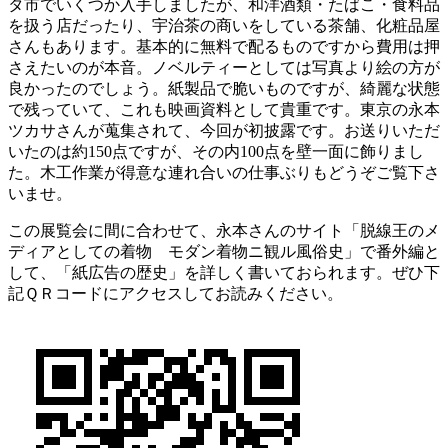
タ市でいくつか入手しましたが、和洋酒類・たばこ・食料品
を扱う店だったり、宇治茶の商いをしている茶舗、化粧品屋
さんもあります。基本的に無料で配るものですから費用は押
さえたいのが本音。ノベルティーとしては写真より絵の方が
良かったのでしょう。紙製品で脆いものですが、綺麗な状態
で残っていて、これも映画資料として貴重です。東京の永本
ツカサさんが蒐集されて、今回が初披露です。お送りいただ
いたのは約150点ですが、その内100点を壁一面に飾りまし
た。木工作業が得意な連れ合いの仕事ぶりもどうぞご覧下さ
いませ。
この展覧会に間に合わせて、永本さんのサイト「脱線王のメ
ディアとしての着物 モダン着物ニ観ル風俗史」で番外編と
して、「紙広告の歴史」を詳しく書いておられます。ぜひ下
記ＱＲコードにアクセスしてお読みください。