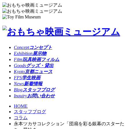
Concept
コンセプト
Exhibition
展示物
Film
玩具映画フィルム
Goods
グッズ・貸出
Kyoto
京都ニュース
FPS
学生映画
News
新着情報
Blog
スタッフブログ
Inquiry
お問い合わせ
HOME
スタッフブログ
コラム
永本ツカサコレクション「団扇を彩る銀幕のスターた