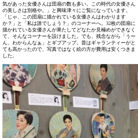
気があった女優さんは団扇の数も多い。この時代の女優さん
の美しさは別格や。」と興味津々にご覧になっています。
「じゃ、この団扇に描かれている女優さんはわかります
か？」と「私は誰でしょう？」のコーナーへ。32枚の団扇に
描かれている女優さんが果たしてどなたか見極めができなく
て、そんなコーナーを設けました。でも、残念ながら「うー
ん、わからんなぁ」とギブアップ。昔はギャランティーがと
ても高かったので、写真ではなく絵の方が費用は安くつきま
した。