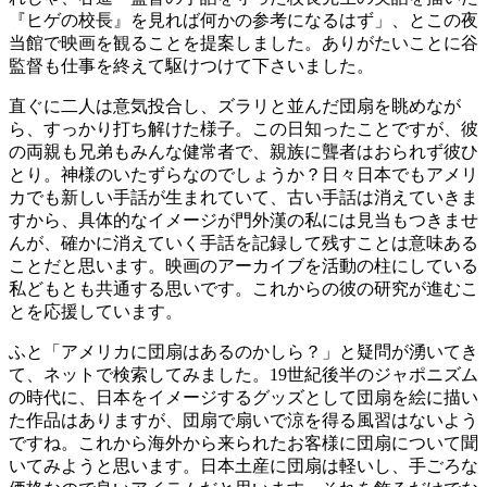
『ヒゲの校長』を見れば何かの参考になるはず」、とこの夜
当館で映画を観ることを提案しました。ありがたいことに谷
監督も仕事を終えて駆けつけて下さいました。
直ぐに二人は意気投合し、ズラリと並んだ団扇を眺めなが
ら、すっかり打ち解けた様子。この日知ったことですが、彼
の両親も兄弟もみんな健常者で、親族に聾者はおられず彼ひ
とり。神様のいたずらなのでしょうか？日々日本でもアメリ
カでも新しい手話が生まれていて、古い手話は消えていきま
すから、具体的なイメージが門外漢の私には見当もつきませ
んが、確かに消えていく手話を記録して残すことは意味ある
ことだと思います。映画のアーカイブを活動の柱にしている
私どもとも共通する思いです。これからの彼の研究が進むこ
とを応援しています。
ふと「アメリカに団扇はあるのかしら？」と疑問が湧いてき
て、ネットで検索してみました。19世紀後半のジャポニズム
の時代に、日本をイメージするグッズとして団扇を絵に描い
た作品はありますが、団扇で扇いで涼を得る風習はないよう
ですね。これから海外から来られたお客様に団扇について聞
いてみようと思います。日本土産に団扇は軽いし、手ごろな