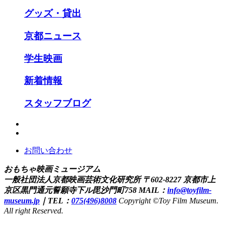
グッズ・貸出
京都ニュース
学生映画
新着情報
スタッフブログ
お問い合わせ
おもちゃ映画ミュージアム
一般社団法人京都映画芸術文化研究所
〒602-8227 京都市上
京区黒門通元誓願寺下ル毘沙門町758
MAIL：
info@toyfilm-
museum.jp
｜
TEL：
075(496)8008
Copyright ©Toy Film Museum.
All right Reserved.