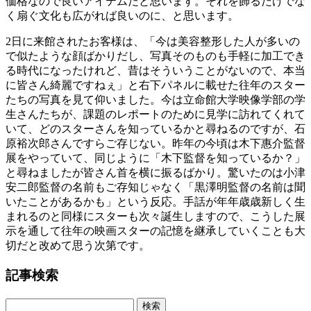
価格なので良いアイテムだと思います。それを飾るだけでな
く扇ぐ文化も広がれば良いのに、と思います。
2日に来館されたお客様は、「今は美容整形した人が多いの
で似たような顔ばかりだし、写真そのものも手軽に加工でき
る時代になったけれど、昔はそういうことがないので、本当
に皆さん綺麗ですねぇ」と右下パネルに載せた往年のスター
たちの写真を見て仰いました。今は立命館大学映像学部の学
生さんたちが、課題のレポートのために見学に訪れてくれて
いて、どのスターさんを知っているかと尋ねるのですが、石
原裕次郎さんですらご存じない。昨年の今頃は木下惠介監督
展をやっていて、同じように「木下監督を知っているか？」
と尋ねましたが皆さん首を横に振るばかり。驚いたのは小津
安二郎監督の名前もご存知じゃなく「黒澤明監督の名前は聞
いたことがあるかも」という反応。手話が年年歳歳新しく生
まれるのと同様にスターも次々誕生しますので、こうした展
示を通して往年の映画スターの記憶を継承していくことも大
切だと改めて思う次第です。
記事検索