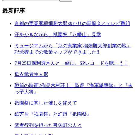
最新記事
京都の実業家稲畑勝太郎ゆかりの展覧会とテレビ番組
汗をかきながら、祇園祭「八幡山」見学
ミュージアムから「京の実業家 稲畑勝太郎創業の地」
記念碑までの散策マップができました‼
7月25日保利透さんと一緒に、SPレコードを聴こう！
母衣武者生人形
戦前の映画2作品木村荘十二監督『海軍爆撃隊』と『末
っ子大将』
祇園祭に関した催しを終えて
紙芝居『祇園祭』と幻燈『祇園祭』
武者行列を担った弓矢町の人々