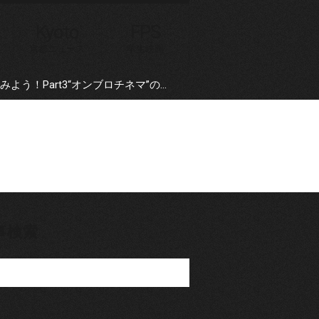
Kyoto
FPS
京都ニュース
学生映画
う！Part3“オンブロチネマ”の...
事検索