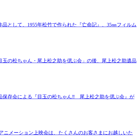
として、1955年松竹で作られた『亡命記』、35㎜フィルム
「目玉の松ちゃん・尾上松之助を偲ぶ会」の後、尾上松之助遺品
品保存会による『目玉の松ちゃん‼ 尾上松之助を偲ぶ会』が
アニメーション上映会は、たくさんのお客さまにお越しいた