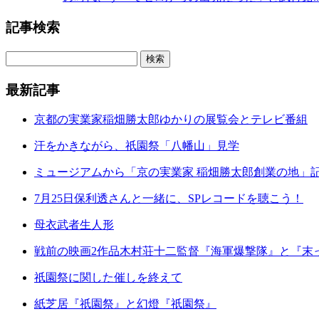
記事検索
最新記事
京都の実業家稲畑勝太郎ゆかりの展覧会とテレビ番組
汗をかきながら、祇園祭「八幡山」見学
ミュージアムから「京の実業家 稲畑勝太郎創業の地」
7月25日保利透さんと一緒に、SPレコードを聴こう！
母衣武者生人形
戦前の映画2作品木村荘十二監督『海軍爆撃隊』と『末
祇園祭に関した催しを終えて
紙芝居『祇園祭』と幻燈『祇園祭』