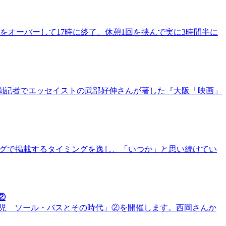
をオーバーして17時に終了。休憩1回を挟んで実に3時間半に
新聞記者でエッセイストの武部好伸さんが著した『大阪「映画」
、ブログで掲載するタイミングを逸し、「いつか」と思い続けてい
②
命児 ソール・バスとその時代」②を開催します。西岡さんか