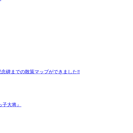
記念碑までの散策マップができました‼
っ子大将』