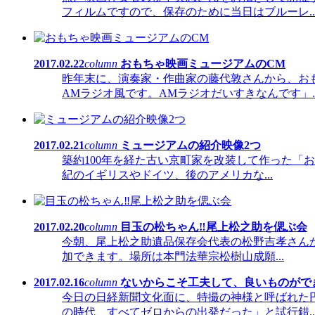
フィルムですので、保存のために当日はブルーレ..
2017.02.22
column
おもちゃ映画ミュージアムのCM
昨年末に、演奏家・作曲家の藤代敦さんから、お
AMラジオ風です。AMラジオだいすきなんです」..
2017.02.21
column
ミュージアムの紹介映像2つ
築約100年を経た古い京町家を改装して作った「
紀のイギリスやドイツ、後のアメリカな...
2017.02.20
column
目玉の松ちゃん‼尾上松之助を偲ぶ会
今朝、尾上松之助遺品保存会代表の松野吉孝さんか
加できます。場所は本門法華宗松樹山成願...
2017.02.16
column
ないからこそ工夫して、良いものがで
今日の日経新聞文化面に、特撮の神様と呼ばれた
の時代、すべてゼロからの出発だった」と試行錯..