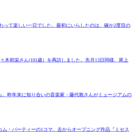
賑わって楽しい一日でした。最初にいらしたのは、確か2度目の
木初栄さん(101歳）を再訪しました。先月13日同様、尾上
ら。昨年末に知り合いの音楽家・藤代敦さんがミュージアムの
カム・パーティーの1コマ。左からオープニング作品『ミセス