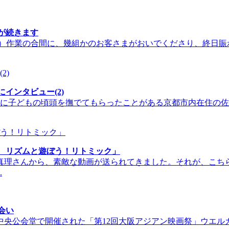
が続きます
ネ）作業の合間に、幾組かのお客さまがおいでくださり、終日
インタビュー(2)
んに子どもの頃頭を撫でてもらったことがある京都市内在住の佐々
 リズムと遊ぼう！リトミック」
真理さんから、素敵な動画が送られてきました。それが、こち
.
会い
中央公会堂で開催された「第12回大阪アジアン映画祭」ウエル