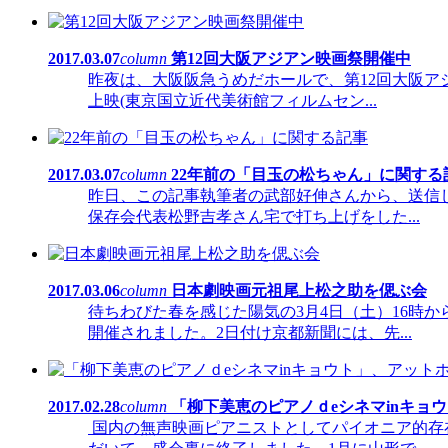
2017.03.07
column
第12回大阪アジアン映画祭開催中
昨夜は、大阪阪急うめだホールで、第12回大阪ア
上映(東京国立近代美術館フィルムセン...
2017.03.07
column
22年前の「目玉の松ちゃん」に関する
昨日、この記事執筆者の武部好伸さんから、送信し
保存会代表松野吉孝さん宅で打ち上げをした...
2017.03.06
column
日本劇映画元祖尾上松之助を偲ぶ会
待ちわびた春を感じた陽気の3月4日（土）16時
開催されました。2日付け京都新聞には、先...
2017.02.28
column
「柳下美恵のピアノｄeシネマinキョ
国内の無声映画ピアニストとしてパイオニア的存