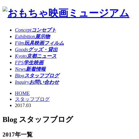
Concept
コンセプト
Exhibition
展示物
Film
玩具映画フィルム
Goods
グッズ・貸出
Kyoto
京都ニュース
FPS
学生映画
News
新着情報
Blog
スタッフブログ
Inquiry
お問い合わせ
HOME
スタッフブログ
2017.03
Blog
スタッフブログ
2017年一覧