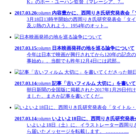
K』のホー・ユーハン監督（マレーシア、7...
2017.03.20
column
内容豊かに、西岡りき氏研究発表会「
3月18日13時半開始の西岡りき氏研究発表会「
及ぶ熱の入れよう。1954年のオット...
2017.03.15
column
日本映画発祥の地を巡る論争について
今年は日本で映画が興行されてから120年の記念
事始め』。当館でも昨年12月4日には武部...
2017.03.14
column
記事「古いフィルム 大切に」を書い
朝日新聞の全国版に掲載された2017年1月29日
ました。まさか記事を書いてくだ...
2017.03.14
column
いよいよ18日に、西岡りき氏研究発
いよいよ18日（土）に、イラストレーター西岡
ら届いたメッセージを転載します。 …………...