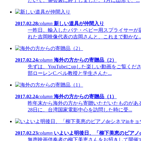
だいて、盛会裏に終了しました。1月に山形で、...
2017.02.28
column
新しい道具が仲間入り
一昨日、輸入したパテ・ベビー用スプライサーが
れた吉岡映像代表の吉岡さんと、これまで動かな..
2017.02.24
column
海外の方からの寄贈品（2）
先ずは、YouTubeにupした楽しい動画をご覧
部ローレンC.ベル教授と学生さんた...
2017.02.24
column
海外の方からの寄贈品（1）
昨年末から海外の方から寄贈いただいたものがあ
28日に、台湾国家電影中心を訪問した時に受...
2017.02.23
column
いよいよ明後日、「柳下美恵のピアノd
無声映画伴奏者の柳下美恵さんをお招きして開催