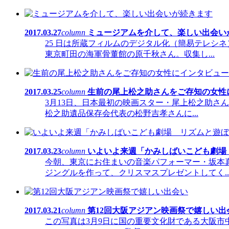
2017.03.27
column
ミュージアムを介して、楽しい出会い
25 日は所蔵フィルムのデジタル化（簡易テレシ
東京町田の海軍骨董館の原千秋さん。収集し...
2017.03.25
column
生前の尾上松之助さんをご存知の女性に
3月13日、日本最初の映画スター・尾上松之助さ
松之助遺品保存会代表の松野吉孝さんに...
2017.03.23
column
いよいよ来週「かみしばいこども劇場
今朝、東京にお住まいの音楽パフォーマー・坂本
ジングルを作って、クリスマスプレゼントしてく..
2017.03.21
column
第12回大阪アジアン映画祭で嬉しい出
この写真は3月9日に国の重要文化財である大阪市