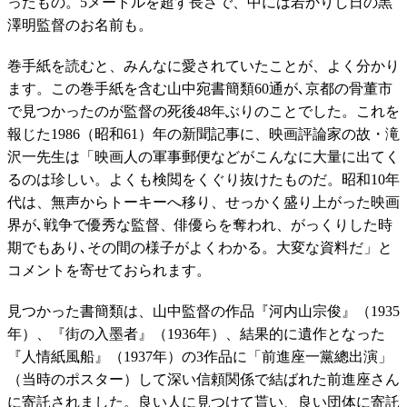
ったもの。5メートルを超す長さで、中には若かりし日の黒
澤明監督のお名前も。
巻手紙を読むと、みんなに愛されていたことが、よく分かり
ます。この巻手紙を含む山中宛書簡類60通が､京都の骨董市
で見つかったのが監督の死後48年ぶりのことでした。これを
報じた1986（昭和61）年の新聞記事に、映画評論家の故・滝
沢一先生は「映画人の軍事郵便などがこんなに大量に出てく
るのは珍しい。よくも検閲をくぐり抜けたものだ。昭和10年
代は、無声からトーキーへ移り、せっかく盛り上がった映画
界が､戦争で優秀な監督、俳優らを奪われ、がっくりした時
期でもあり､その間の様子がよくわかる。大変な資料だ」と
コメントを寄せておられます。
見つかった書簡類は、山中監督の作品『河内山宗俊』（1935
年）、『街の入墨者』（1936年）、結果的に遺作となった
『人情紙風船』（1937年）の3作品に「前進座一黨總出演」
（当時のポスター）して深い信頼関係で結ばれた前進座さん
に寄託されました。良い人に見つけて貰い、良い団体に寄託