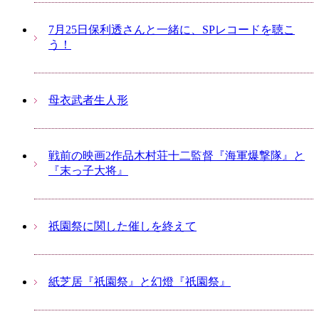
7月25日保利透さんと一緒に、SPレコードを聴こ
う！
母衣武者生人形
戦前の映画2作品木村荘十二監督『海軍爆撃隊』と
『末っ子大将』
祇園祭に関した催しを終えて
紙芝居『祇園祭』と幻燈『祇園祭』