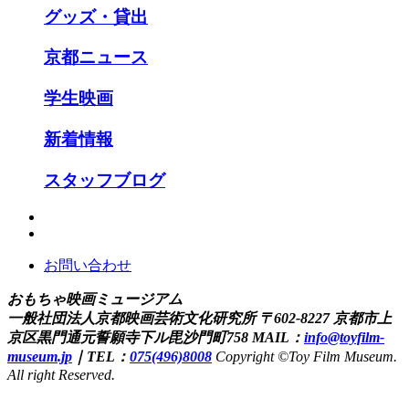
グッズ・貸出
京都ニュース
学生映画
新着情報
スタッフブログ
お問い合わせ
おもちゃ映画ミュージアム
一般社団法人京都映画芸術文化研究所
〒602-8227 京都市上
京区黒門通元誓願寺下ル毘沙門町758
MAIL：
info@toyfilm-
museum.jp
｜
TEL：
075(496)8008
Copyright ©Toy Film Museum.
All right Reserved.