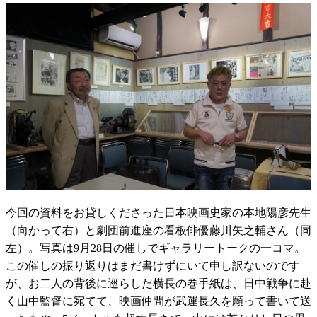
今回の資料をお貸しくださった日本映画史家の本地陽彦先生
（向かって右）と劇団前進座の看板俳優藤川矢之輔さん（同
左）。写真は9月28日の催しでギャラリートークの一コマ。
この催しの振り返りはまだ書けずにいて申し訳ないのです
が、お二人の背後に巡らした横長の巻手紙は、日中戦争に赴
く山中監督に宛てて、映画仲間が武運長久を願って書いて送