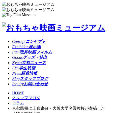
Concept
コンセプト
Exhibition
展示物
Film
玩具映画フィルム
Goods
グッズ・貸出
Kyoto
京都ニュース
FPS
学生映画
News
新着情報
Blog
スタッフブログ
Inquiry
お問い合わせ
HOME
スタッフブログ
コラム
京都民報に上倉庸敬・大阪大学名誉教授が寄稿した