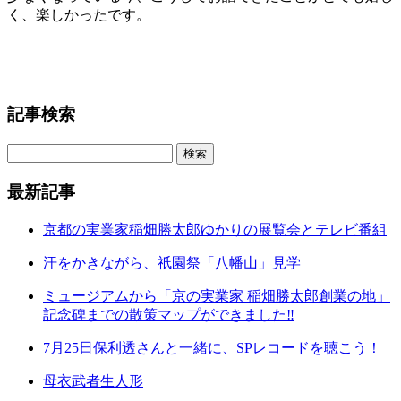
く、楽しかったです。
記事検索
最新記事
京都の実業家稲畑勝太郎ゆかりの展覧会とテレビ番組
汗をかきながら、祇園祭「八幡山」見学
ミュージアムから「京の実業家 稲畑勝太郎創業の地」
記念碑までの散策マップができました‼
7月25日保利透さんと一緒に、SPレコードを聴こう！
母衣武者生人形