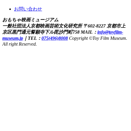
お問い合わせ
おもちゃ映画ミュージアム
一般社団法人京都映画芸術文化研究所
〒602-8227 京都市上
京区黒門通元誓願寺下ル毘沙門町758
MAIL：
info@toyfilm-
museum.jp
｜
TEL：
075(496)8008
Copyright ©Toy Film Museum.
All right Reserved.