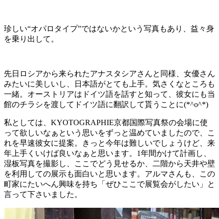
珍しい“オパロタイプ”ではないかという写真もあり、益々身
を乗り出して。
先日ロシアから来られたアナスタシアさんと同様、女優さん
みたいに美しいし、日本語がとても上手。気さくなところも
一緒。オーストリアはドイツ語を話すと知って、彼女にも当
館のチラシを渡してドイツ語に翻訳して貰うことに(*^o^*)
私としては、KYOTOGRAPHIE京都国際写真祭の会場に使
って欲しいなぁという思いをずっと温めていましたので、こ
れを早速彼女に提案。きっと今年は難しいでしょうけど、来
年上手くいけば良いなぁと思います。1年間かけて計画し、
湿板写真を撮影し、ここでどう見せるか、二階から天井や壁
を利用しての展示も面白いと思います。アルマさんも、この
町家にたいへん興味を持ち「ぜひここで展覧会がしたい」と
言って下さいました。