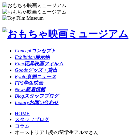
Concept
コンセプト
Exhibition
展示物
Film
玩具映画フィルム
Goods
グッズ・貸出
Kyoto
京都ニュース
FPS
学生映画
News
新着情報
Blog
スタッフブログ
Inquiry
お問い合わせ
HOME
スタッフブログ
コラム
オーストリア出身の留学生アルマさん