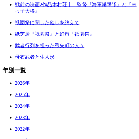
戦前の映画2作品木村荘十二監督『海軍爆撃隊』と『末
っ子大将』
祇園祭に関した催しを終えて
紙芝居『祇園祭』と幻燈『祇園祭』
武者行列を担った弓矢町の人々
母衣武者と生人形
年別一覧
2026年
2025年
2024年
2023年
2022年