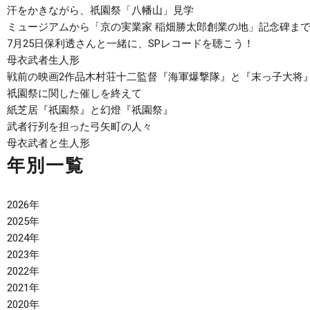
汗をかきながら、祇園祭「八幡山」見学
ミュージアムから「京の実業家 稲畑勝太郎創業の地」記念碑まで
7月25日保利透さんと一緒に、SPレコードを聴こう！
母衣武者生人形
戦前の映画2作品木村荘十二監督『海軍爆撃隊』と『末っ子大将
祇園祭に関した催しを終えて
紙芝居『祇園祭』と幻燈『祇園祭』
武者行列を担った弓矢町の人々
母衣武者と生人形
年別一覧
2026年
2025年
2024年
2023年
2022年
2021年
2020年