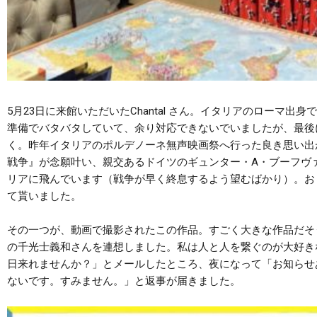
5月23日に来館いただいたChantal さん。イタリアのローマ
準備でバタバタしていて、余り対応できないでいましたが、最後
く。昨年イタリアのポルデノーネ無声映画祭へ行った良き思い出
戦争』が念願叶い、親交あるドイツのギュンター・A・ブーフヴ
リアに飛んでいます（戦争が早く終息するよう望むばかり）。お
て貰いました。
その一つが、動画で撮影されたこの作品。すごく大きな作品だそ
の千光士義和さんを連想しました。私は人と人を繋ぐのが大好き
日来れませんか？」とメールしたところ、夜になって「お知らせ
ないです。すみません。」と返事が届きました。