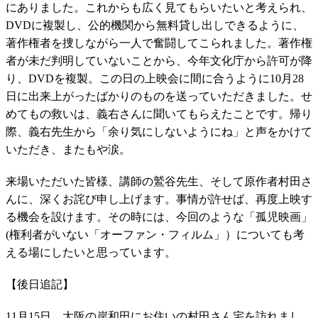
にありました。これからも広く見てもらいたいと考えられ、
DVDに複製し、公的機関から無料貸し出しできるように、
著作権者を捜しながら一人で奮闘してこられました。著作権
者が未だ判明していないことから、今年文化庁から許可が降
り、DVDを複製。この日の上映会に間に合うように10月28
日に出来上がったばかりのものを送っていただきました。せ
めてもの救いは、義右さんに聞いてもらえたことです。帰り
際、義右先生から「余り気にしないようにね」と声をかけて
いただき、またもや涙。
来場いただいた皆様、講師の鷲谷先生、そして原作者村田さ
んに、深くお詫び申し上げます。事情が許せば、再度上映す
る機会を設けます。その時には、今回のような「孤児映画」
(権利者がいない「オーファン・フィルム」）についても考
える場にしたいと思っています。
【後日追記】
11月15日、大阪の岸和田にお住いの村田さん宅を訪れまし