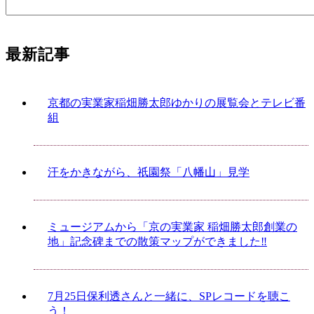
最新記事
京都の実業家稲畑勝太郎ゆかりの展覧会とテレビ番
組
汗をかきながら、祇園祭「八幡山」見学
ミュージアムから「京の実業家 稲畑勝太郎創業の
地」記念碑までの散策マップができました‼
7月25日保利透さんと一緒に、SPレコードを聴こ
う！