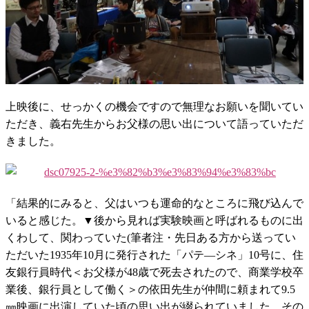
上映後に、せっかくの機会ですので無理なお願いを聞いてい
ただき、義右先生からお父様の思い出について語っていただ
きました。
「結果的にみると、父はいつも運命的なところに飛び込んで
いると感じた。▼後から見れば実験映画と呼ばれるものに出
くわして、関わっていた(筆者注・先日ある方から送ってい
ただいた1935年10月に発行された「パテ—シネ」10号に、住
友銀行員時代＜お父様が48歳で死去されたので、商業学校卒
業後、銀行員として働く＞の依田先生が仲間に頼まれて9.5
㎜映画に出演していた頃の思い出が綴られていました。その