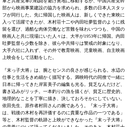
軍と共産党軍の戦闘を避け奥地に移動するが、中国共産党幹
部から映画事業建設の協力を求められ、多数の日本人スタッ
フが同行した。先に帰国した映画人は、新しくできた東映に
入って活躍できたが、木村荘十二や内田吐夢監督のように残
留を選び、過酷な肉体労働など苦難を味わいつつも、中国の
映画人と共に現場にいた人々は、大半が1953年に帰国。内田
吐夢監督ら少数を除き、彼ら中共帰りは警戒の対象になり、
大手六社に入れず、その外で教育映画、児童映画、自主映画
上映会をして活動をした。
『末っ子大将』は、腕とセンスの良さが感じられる。水辺の
仕事と生活をきめ細かく描写する。満映時代の同僚で一緒に
日本に帰ってきた岸富美子の編集も光る。貧乏なんだけど、
書き込みがリッチ。一本釣りの漁を描くが、貧乏に歴史的、
地理的なことを丁寧に描き、決しておろそかにしていない。
依田先生、原作者村田さんの腕であろう。『末っ子大将』
は、戦後の木村を再評価するのに貴重な作品の一つである」
等と、木村監督の軌跡と上映ができなかった『末っ子大将』
の意義について語ってくださいました。そのあと、木村荘十