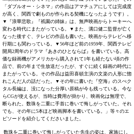
「ダブルオー・シネマ」の作品はアマチュアにしては完成度
が高く、関西で劇ものが作られる契機になったようです）。
▼『浪華悲歌』『祇園の姉妹』は、無声映画からトーキーへ
変わる時代にまたがっている。▼また、溝口健二監督が亡く
なった後すぐ、テレビの作品も書いた。映画からテレビへ移
行期にも関わっている。▼56年ほど前の1959年、関西テレビ
開局2周年のドラマ『あきのひとならば』を書いている。高
価な録画機がアメリカから購入されて1年も経たない頃の作
品で、前の年まで生放送だったが、すぐに続く録画の時代に
またがっている。その作品は益田喜頓主演の文楽の人形に惚
れこんだ人の話だった。▼その年に書いた『空海』のスぺク
タル長編は、没になった分厚い原稿が今も残っている。今な
らCGが使えるが、当時は費用が掛かり、映画化は無理で、
断られた。数珠を二重に手首に巻いて悔しがっていた。それ
でも、その年に5本ほど映画脚本を書いている。」等々のエ
ピソードを紹介してくださいました。
数珠を二重に巻いて悔しがっていた先生の姿は、家族にし