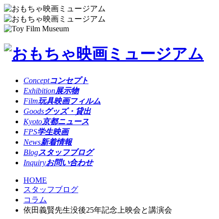
Concept
コンセプト
Exhibition
展示物
Film
玩具映画フィルム
Goods
グッズ・貸出
Kyoto
京都ニュース
FPS
学生映画
News
新着情報
Blog
スタッフブログ
Inquiry
お問い合わせ
HOME
スタッフブログ
コラム
依田義賢先生没後25年記念上映会と講演会