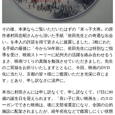
その後、本来ならご覧いただいたはずの『末っ子大将』の原
作者村田忠昭さんから頂いた手紙「依田先生との奇遇な出会
い」を本人の許諾を得て皆さんに披露しました。2枚にわた
る手紙の最後に「今から56年前に、依田先生には特別なご指
導を受け、映画ストーリーに紀州犬の活躍を絡み合わせるう
まさ、映画づくりの真髄を勉強させていただきました。先生
のご冥福をお祈りいたしますとともに、今回、映画のDVD
化に当たり。京都の皆々様にご鑑賞いただき光栄に存じま
す」とあり、申し訳なさに涙声に。
本当に村田さんには申し訳なくて、申し訳なくて。17日に80
歳の誕生日を迎えられます。「良い子に良い映画を」のスロ
ーガンでできた映画は、後に文部省選定になり、全国の公的
施設に配架されましたが、経年劣化などで鑑賞しにくい状態