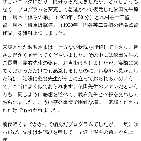
頭はパニックになり、随分うろたえましたが、どうしようも
なく、プログラムを変更して急遽かつて復元した依田先生原
作・脚本『僕らの弟』（1933年、50 分）と木村荘十二監
督・脚本『海軍爆撃隊』（1938年、円谷英二最初の特撮監督
作品）を無料上映しました。
来場されたお客さまは、仕方ない状況を理解して下さり、皆
さま温かく見守ってくださいました。その中には依田先生の
ご長男・義右先生の姿も。お声掛けをしましたが、実際に来
てくださっただけでも感激しましたのに、お姿をお見かけし
た時は、咄嗟に義賢先生がそこに立っておられるかのよう
で、本当によく似ておられます。依田先生のファンだという
方も、同じように感想を述べて、義右先生と挨拶を交わして
おられました。こうい突発事情で困難な場に、来場くださっ
ただけでも救われました。
前夜遅くまでかかって編んだプログラムでしたが、一気に吹
っ飛び、先ずはお詫びを申して、早速『僕らの弟』から上
映。