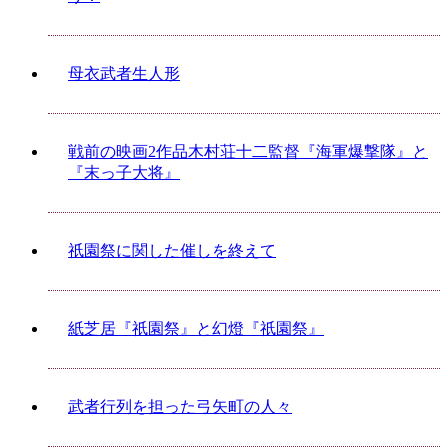
母衣武者生人形
戦前の映画2作品木村荘十二監督『海軍爆撃隊』と
『末っ子大将』
祇園祭に関した催しを終えて
紙芝居『祇園祭』と幻燈『祇園祭』
武者行列を担った弓矢町の人々