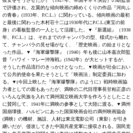
彼女をそうさせたか』（1927年、帝国キネマ演芸）の助監督
で評価され、左翼的な傾向映画の締めくくりの作品『河向ふ
の青春』(1933年、P.C.L.）に関わっている。傾向映画の最初
と最後に関わった木村荘十二は1930年代にP.C.L.(東宝の前
身）の看板監督の一人として活躍した。▼『新選組』（1938
年、P.C.L.）は、それまでのチャンバラの型、様式から離れ
て、チャンバラの見せ場がなく、「歴史映画」の始まりとな
った作品。▼『海軍爆撃隊』（1940）年も後に山本嘉次郎監
督『ハワイ・マレー沖海戦』(1942年）が大ヒットするが、
そうした作品流行のきっかけとなった。▼映画が社会におい
て公共的使命を果たそうとして「映画法」制定委員に加わ
る。▼(今回上映した『海軍爆撃隊』のように）戦時映画協
力者としての面もあったが、満映の二代目理事長甘粕正彦の
いろんな民族を入れて満州国立映画大学を作ろうとしたこと
に賛同して、1941年に満映の参事として大陸に渡る。▼満州
国崩壊後、ハルピンにあった国策映画会社の満州映画協会
(満映）の機材、施設、人材は東北電影公司（東影）が引き
継いだが、侵攻してきた中国共産党軍に接収される。国民党