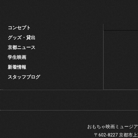
コンセプト
グッズ・貸出
京都ニュース
学生映画
新着情報
スタッフブログ
おもちゃ映画ミュージア
〒602-8227 京