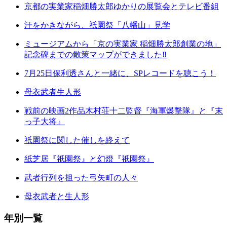
京都の実業家稲畑勝太郎ゆかりの展覧会とテレビ番組
汗をかきながら、祇園祭「八幡山」見学
ミュージアムから「京の実業家 稲畑勝太郎創業の地」
記念碑までの散策マップができました‼
7月25日保利透さんと一緒に、SPレコードを聴こう！
母衣武者生人形
戦前の映画2作品木村荘十二監督『海軍爆撃隊』と『末
っ子大将』
祇園祭に関した催しを終えて
紙芝居『祇園祭』と幻燈『祇園祭』
武者行列を担った弓矢町の人々
母衣武者と生人形
年別一覧