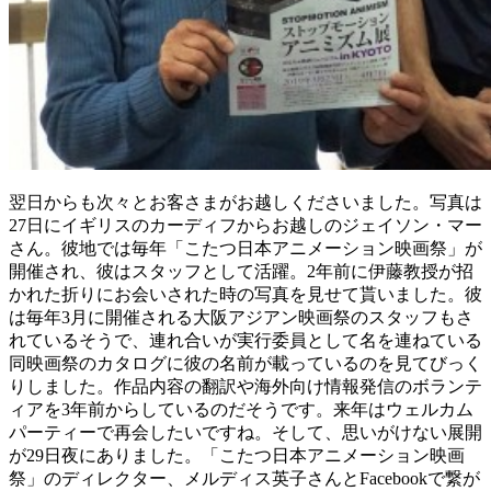
翌日からも次々とお客さまがお越しくださいました。写真は
27日にイギリスのカーディフからお越しのジェイソン・マー
さん。彼地では毎年「こたつ日本アニメーション映画祭」が
開催され、彼はスタッフとして活躍。2年前に伊藤教授が招
かれた折りにお会いされた時の写真を見せて貰いました。彼
は毎年3月に開催される大阪アジアン映画祭のスタッフもさ
れているそうで、連れ合いが実行委員として名を連ねている
同映画祭のカタログに彼の名前が載っているのを見てびっく
りしました。作品内容の翻訳や海外向け情報発信のボランテ
ィアを3年前からしているのだそうです。来年はウェルカム
パーティーで再会したいですね。そして、思いがけない展開
が29日夜にありました。「こたつ日本アニメーション映画
祭」のディレクター、メルディス英子さんとFacebookで繋が