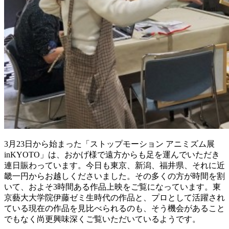
3月23日から始まった「ストップモーション アニミズム展
inKYOTO」は、おかげ様で遠方からも足を運んでいただき
連日賑わっています。今日も東京、新潟、福井県、それに近
畿一円からお越しくださいました。その多くの方が時間を割
いて、およそ3時間ある作品上映をご覧になっています。東
京藝大大学院伊藤ゼミ生時代の作品と、プロとして活躍され
ている現在の作品を見比べられるのも、そう機会があること
でもなく尚更興味深くご覧いただいているようです。