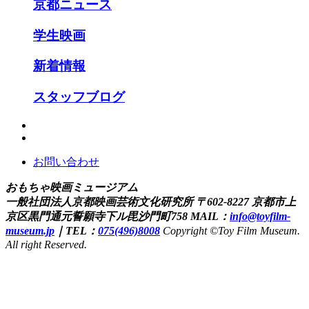
京都ニュース
学生映画
新着情報
スタッフブログ
お問い合わせ
おもちゃ映画ミュージアム
一般社団法人京都映画芸術文化研究所
〒602-8227 京都市上
京区黒門通元誓願寺下ル毘沙門町758
MAIL：
info@toyfilm-
museum.jp
｜
TEL：
075(496)8008
Copyright ©Toy Film Museum.
All right Reserved.