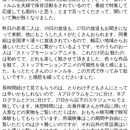
ィルムを夫婦で保存活動をされているので、番組で特集して
応援しても面白いと思う」とまで言ってくださって、聞いて
いて胸が熱くなりました。
昨日の若者二人は、19日の放送も、27日の放送もお聞きにな
って来館。他にもこうした人々がたくさんおられます。同番
組は全国津々浦々に放送されているので、幅広い地域からお
越しいただくことに繋がっているようです。そのうちのお一
人は「ストップモーションアニメを、これだけ沢山 観たの
は初めてで、どれも楽しく観させて頂きました。色々な作品
を観て、ストップモーションアニメの可能性を強く感じまし
た。もっとたくさんのジャンルを、この方式で作ってみて欲
しいです‼」と感想を綴ってくださいました。
長時間続けて見てもらうのは、とりわけ子どもさんにとって
は辛いかもしれないので、Aプログラムを二つに分け、Bプ
ログラムと3つに分けて、27日から以下のスケジュールで上
映しています。休憩時間には、出展作家さんが作品に用いた
人形などの実物をご覧いただくほか、おもちゃ映写機で映写
体験もしてもらっています。所蔵映像はこの期間中自由にご
覧いただくのは少々難しいのですが、それ以外の常設展はい