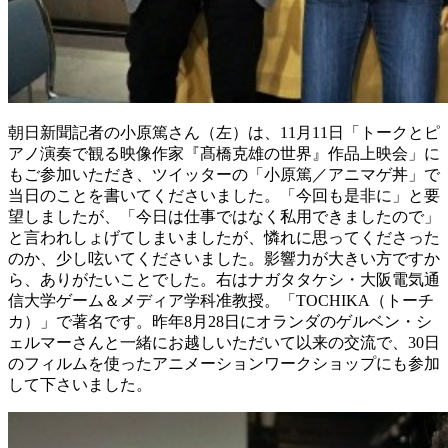
朝日新聞記者の小原篤さん（左）は、11月11日「トークとピ
アノ演奏で観る映像作家『髙橋克雄の世界』作品上映会」に
もご参加いただき、ツイッターの「小原篤／アニマゲ丼」で
当日のことを書いてくださいました。「今回も是非に」と要
望しましたが、「今日は仕事ではなく私用できましたので」
と言われしょげてしまいましたが、憐れに思ってくださった
のか、少し呟いてくださいました。影響力が大きい方ですか
ら、ありがたいことでした。右はナガタタケシ・大阪電気通
信大学ゲーム＆メディア学科准教授。「TOCHIKA（トーチ
カ）」で著名です。昨年8月28日にオランダのゲルベン・シ
ェルマーさんと一緒にお越しいただいて以来の交流で、30日
のフィルムを使ったアニメーションワークショップにも参加
して下さいました。