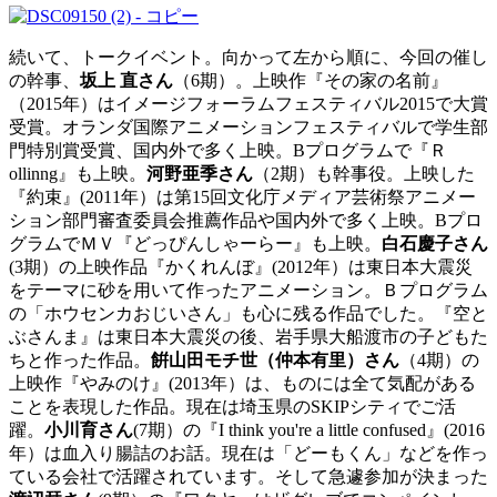
続いて、トークイベント。向かって左から順に、今回の催し
の幹事、
坂上 直さん
（6期）。上映作『その家の名前』
（2015年）はイメージフォーラムフェスティバル2015で大賞
受賞。オランダ国際アニメーションフェスティバルで学生部
門特別賞受賞、国内外で多く上映。Bプログラムで『Ｒ
ollinng』も上映。
河野亜季さん
（2期）も幹事役。上映した
『約束』(2011年）は第15回文化庁メディア芸術祭アニメー
ション部門審査委員会推薦作品や国内外で多く上映。Bプロ
グラムでＭＶ『どっぴんしゃーらー』も上映。
白石慶子さん
(3期）の上映作品『かくれんぼ』(2012年）は東日本大震災
をテーマに砂を用いて作ったアニメーション。Ｂプログラム
の「ホウセンカおじいさん」も心に残る作品でした。『空と
ぶさんま』は東日本大震災の後、岩手県大船渡市の子どもた
ちと作った作品。
餠山田モチ世（仲本有里）さん
（4期）の
上映作『やみのけ』(2013年）は、ものには全て気配がある
ことを表現した作品。現在は埼玉県のSKIPシティでご活
躍。
小川育さん
(7期）の『I think you're a little confused』(2016
年）は血入り腸詰のお話。現在は「どーもくん」などを作っ
ている会社で活躍されています。そして急遽参加が決まった