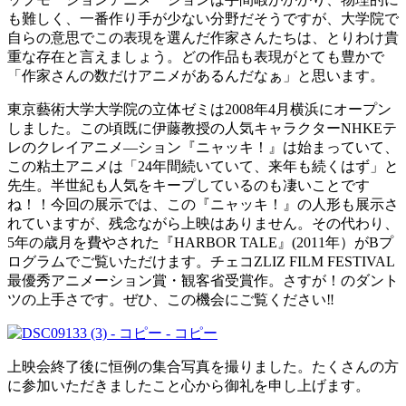
も難しく、一番作り手が少ない分野だそうですが、大学院で
自らの意思でこの表現を選んだ作家さんたちは、とりわけ貴
重な存在と言えましょう。どの作品も表現がとても豊かで
「作家さんの数だけアニメがあるんだなぁ」と思います。
東京藝術大学大学院の立体ゼミは2008年4月横浜にオープン
しました。この頃既に伊藤教授の人気キャラクターNHKEテ
レのクレイアニメ―ション『ニャッキ！』は始まっていて、
この粘土アニメは「24年間続いていて、来年も続くはず」と
先生。半世紀も人気をキープしているのも凄いことです
ね！！今回の展示では、この『ニャッキ！』の人形も展示さ
れていますが、残念ながら上映はありません。その代わり、
5年の歳月を費やされた『HARBOR TALE』(2011年）がBプ
ログラムでご覧いただけます。チェコZLIZ FILM FESTIVAL
最優秀アニメーション賞・観客省受賞作。さすが！のダント
ツの上手さです。ぜひ、この機会にご覧ください‼
上映会終了後に恒例の集合写真を撮りました。たくさんの方
に参加いただきましたこと心から御礼を申し上げます。