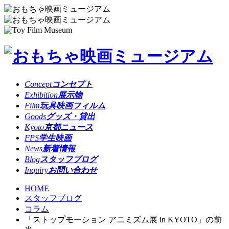
Concept
コンセプト
Exhibition
展示物
Film
玩具映画フィルム
Goods
グッズ・貸出
Kyoto
京都ニュース
FPS
学生映画
News
新着情報
Blog
スタッフブログ
Inquiry
お問い合わせ
HOME
スタッフブログ
コラム
「ストップモーション アニミズム展 in KYOTO」の前