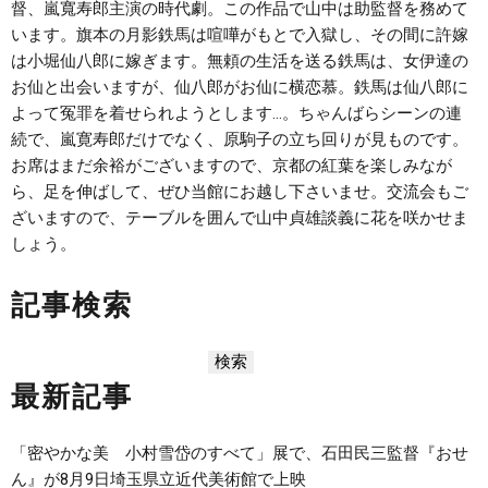
督、嵐寬寿郎主演の時代劇。この作品で山中は助監督を務めて
います。旗本の月影鉄馬は喧嘩がもとで入獄し、その間に許嫁
は小堀仙八郎に嫁ぎます。無頼の生活を送る鉄馬は、女伊達の
お仙と出会いますが、仙八郎がお仙に横恋慕。鉄馬は仙八郎に
よって冤罪を着せられようとします…。ちゃんばらシーンの連
続で、嵐寛寿郎だけでなく、原駒子の立ち回りが見ものです。
お席はまだ余裕がございますので、京都の紅葉を楽しみなが
ら、足を伸ばして、ぜひ当館にお越し下さいませ。交流会もご
ざいますので、テーブルを囲んで山中貞雄談義に花を咲かせま
しょう。
記事検索
最新記事
「密やかな美 小村雪岱のすべて」展で、石田民三監督『おせ
ん』が8月9日埼玉県立近代美術館で上映