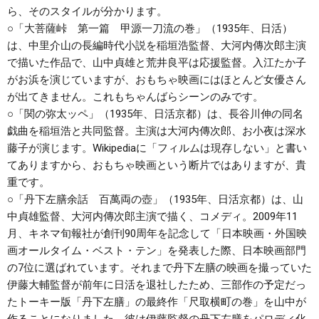
ら、そのスタイルが分かります。
○
「大菩薩峠 第一篇 甲源一刀流の巻」
（1935年、日活）
は、中里介山の長編時代小説を稲垣浩監督、大河内傳次郎主演
で描いた作品で、山中貞雄と荒井良平は応援監督。入江たか子
がお浜を演じていますが、おもちゃ映画にはほとんど女優さん
が出てきません。これもちゃんばらシーンのみです。
○
「関の弥太ッペ」
（1935年、日活京都）は、長谷川伸の同名
戯曲を稲垣浩と共同監督。主演は大河内傳次郎、お小夜は深水
藤子が演じます。Wikipediaに「フィルムは現存しない」と書い
てありますから、おもちゃ映画という断片ではありますが、貴
重です。
○
「丹下左膳余話 百萬両の壺」
（1935年、日活京都）は、山
中貞雄監督、大河内傳次郎主演で描く、コメディ。2009年11
月、キネマ旬報社が創刊90周年を記念して「日本映画・外国映
画オールタイム・ベスト・テン」を発表した際、日本映画部門
の7位に選ばれています。それまで丹下左膳の映画を撮っていた
伊藤大輔監督が前年に日活を退社したため、三部作の予定だっ
たトーキー版「丹下左膳」の最終作「尺取横町の巻」を山中が