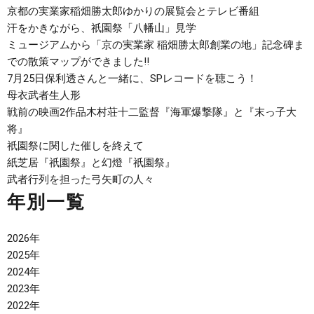
京都の実業家稲畑勝太郎ゆかりの展覧会とテレビ番組
汗をかきながら、祇園祭「八幡山」見学
ミュージアムから「京の実業家 稲畑勝太郎創業の地」記念碑ま
での散策マップができました‼
7月25日保利透さんと一緒に、SPレコードを聴こう！
母衣武者生人形
戦前の映画2作品木村荘十二監督『海軍爆撃隊』と『末っ子大
将』
祇園祭に関した催しを終えて
紙芝居『祇園祭』と幻燈『祇園祭』
武者行列を担った弓矢町の人々
年別一覧
2026年
2025年
2024年
2023年
2022年