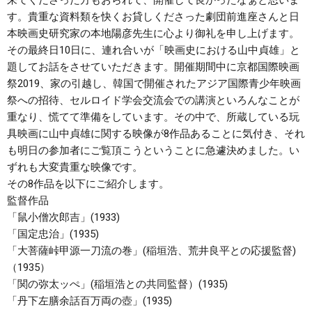
来てくださった方もおられて、開催して良かったなぁと思いま
す。貴重な資料類を快くお貸しくださった劇団前進座さんと日
本映画史研究家の本地陽彦先生に心より御礼を申し上げます。
その最終日10日に、連れ合いが「映画史における山中貞雄」と
題してお話をさせていただきます。開催期間中に京都国際映画
祭2019、家の引越し、韓国で開催されたアジア国際青少年映画
祭への招待、セルロイド学会交流会での講演といろんなことが
重なり、慌てて準備をしています。その中で、所蔵している玩
具映画に山中貞雄に関する映像が8作品あることに気付き、それ
も明日の参加者にご覧頂こうということに急遽決めました。い
ずれも大変貴重な映像です。
その8作品を以下にご紹介します。
監督作品
「鼠小僧次郎吉」(1933)
「国定忠治」(1935)
「大菩薩峠甲源一刀流の巻」(稲垣浩、荒井良平との応援監督)
（1935）
「関の弥太ッぺ」(稲垣浩との共同監督）(1935)
「丹下左膳余話百万両の壺」(1935)