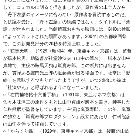
作ることになりました。彼は伊藤監督の丹下左膳をパロディ化
して、コミカルに明るく描きましたが、原作者の未亡人から
「丹下左膳のイメージに合わない…原作者を冒涜するものだ」
と抗議を受け、「丹下左膳」の続編ではなく、タイトルに「余
話」が付されました。
当館所蔵おもちゃ映画には、GHQの検閲
によってカットされた場面があります。
2004年の京都映画祭
で、この新発見部分の20秒を特別上映しました。
○
「鞍馬天狗」
（1929〈昭和4〉年、東亜キネマ京都）は、監督
が橋本松男、助監督が社堂沙汰夫（山中の筆名）、脚本が山中
貞雄で、主役の鞍馬天狗は嵐寛寿郎。この断片には出ません
が、貫禄ある羅門光三郎の近藤勇が出る場面です。社堂は「影
絵」を意味するつもりだったようですが、いつの間にか彼は
「社汰やん」と呼ばれるようになっていました。
○
「右門捕物帖十六番手柄」
（1931年、東亜キネマ京都）は、
佐々木味津三の原作をもとに山中貞雄が脚本を書き、師事した
仁科熊彦が監督をしています。主演は嵐寛寿郎。この年、嵐寬
の独立と「嵐寬寿郎プロダクション」設立にあたり、仁科熊彦
は山中を伴って移籍しています。
○
「からくり蝶」
（1929年、東亜キネマ京都）は、後藤岱山監