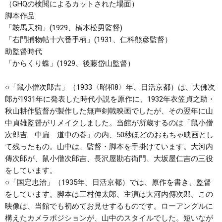
（GHQの検閲によるカットされた場面）
脚本作品
「鞍馬天狗」(1929、橋本松男監督)
「右門捕物帖十六番手柄」(1931、仁科熊彦監督）
助監督時代
「からくり蝶」(1929、後藤岱山監督）
○
「鼠小僧次郎吉」
（1933〈昭和8〉年、日活京都）は、大佛次
郎が1931年に発表した時代小説を原作に、1932年衣笠貞之助・
秋山耕作監督が製作した無声剣戟映画でしたが、その翌年に山
中貞雄監督がリメイクしました。当館が所蔵するのは「鼠小僧
次郎吉 中扁 道中の巻」の内、50秒ほどのおもちゃ映画とし
て残ったもの。山中は、監督・脚本を手掛けています。大河内
傳次郎が、鼠小僧次郎吉、長沢屋勘右衛門、大坂屋仁吉の三役
をしています。
○
「国定忠治」
（1935年、日活京都）では、原作を書き、監督
をしています。脚本は三村伸太郎、主演は大河内傳次郎。
この
映像は、当館でも初めてお見せするものです。ローアングルに
構えたカメラポジションが、山中のスタイルでした。短いなが