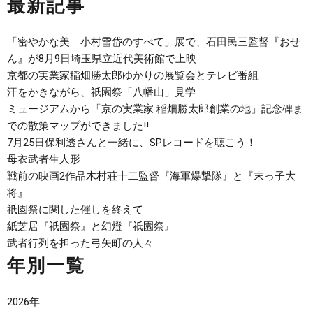
最新記事
「密やかな美 小村雪岱のすべて」展で、石田民三監督『おせ
ん』が8月9日埼玉県立近代美術館で上映
京都の実業家稲畑勝太郎ゆかりの展覧会とテレビ番組
汗をかきながら、祇園祭「八幡山」見学
ミュージアムから「京の実業家 稲畑勝太郎創業の地」記念碑ま
での散策マップができました‼
7月25日保利透さんと一緒に、SPレコードを聴こう！
母衣武者生人形
戦前の映画2作品木村荘十二監督『海軍爆撃隊』と『末っ子大
将』
祇園祭に関した催しを終えて
紙芝居『祇園祭』と幻燈『祇園祭』
武者行列を担った弓矢町の人々
年別一覧
2026年