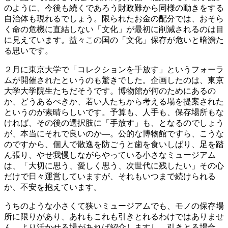
のように、今後も続くであろう財政難から同様の動きをする
自治体も現れるでしょう。限られたお金の配分では、おそら
く命の危機に直結しない「文化」が最初に削減されるのは目
に見えています。益々この国の「文化」保存が危いと暗澹た
る思いです。
２月に東京大学で「コレクションを手放す」というフォーラ
ムが開催されたというのも驚きでした。企画したのは、東京
大学大学院生たちだそうです。博物館が何のためにあるの
か、どうあるべきか、若い人たちから考える場を提案された
というのが素晴らしいです。予算も、人手も、保存場所もな
ければ、その後の選択肢に「手放す」も、となるのでしょう
が、本当にそれで良いのか―。公的な博物館ですら、こうな
のですから、個人で散逸を防ごうと歯を食いしばり、足を踏
ん張り、やせ我慢しながらやっている小さなミュージアム
は、「大切に思う、愛しく思う、次世代に残したい」その心
だけで日々運営していますが、それもいつまで続けられる
か、不安を抱えています。
うちのような小さくて狭いミュージアムでも、モノの保存場
所に限りがあり、あれもこれも引きとれるわけではありませ
ん。より活かせる場があれば紹介しますし、引きとる場合