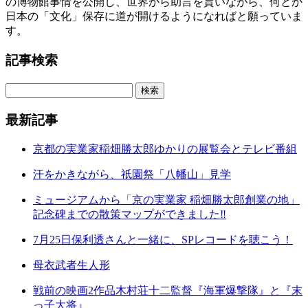
の博物館事情を公開し、世界から助言を貰いながら、何とか
日本の「文化」保存に道が開けるようになればと願っていま
す。
記事検索
最新記事
京都の実業家稲畑勝太郎ゆかりの展覧会とテレビ番組
汗をかきながら、祇園祭「八幡山」見学
ミュージアムから「京の実業家 稲畑勝太郎創業の地」
記念碑までの散策マップができました‼
7月25日保利透さんと一緒に、SPレコードを聴こう！
母衣武者生人形
戦前の映画2作品木村荘十二監督『海軍爆撃隊』と『末
っ子大将』