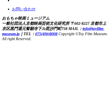
お問い合わせ
おもちゃ映画ミュージアム
一般社団法人京都映画芸術文化研究所
〒602-8227 京都市上
京区黒門通元誓願寺下ル毘沙門町758
MAIL：
info@toyfilm-
museum.jp
｜
TEL：
075(496)8008
Copyright ©Toy Film Museum.
All right Reserved.