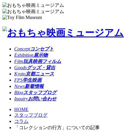
Concept
コンセプト
Exhibition
展示物
Film
玩具映画フィルム
Goods
グッズ・貸出
Kyoto
京都ニュース
FPS
学生映画
News
新着情報
Blog
スタッフブログ
Inquiry
お問い合わせ
HOME
スタッフブログ
コラム
「コレクションの行方」についての記事