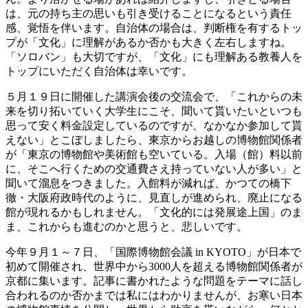
は、元の持ち主の思いも引き受けることになるという責任
感、覚悟を伴います。自治体の場合は、判断権を有するトッ
プが「文化」に理解があるか否かも大きく左右しますね。
「ソロバン」も大切ですが、「文化」にも理解ある教養人を
トップにいただく自治体は幸いです。
５月１９日に開催した講演会後の交流会で、「これからの未
来を切り拓いていく大学生にこそ、聞いて貰いたいといつも
思って安く料金設定しているのですが、なかなか参加して貰
えない」とこぼしましたら、東京からお越しの博物館関係者
が「東京の博物館や美術館も空いている。入場（館）料以前
に、そこへ行くための交通費さえ持っていない人が多い」と
聞いて溜息をつきました。入館料が減れば、かつての橋下
徹・大阪府政時代のように、見直しが進められ、廃止になる
館が現れるかもしれません。「文化的には発展途上国」のま
ま、これからも進むのかと思うと、悲しいです。
今年９月１～７日、「国際博物館会議 in KYOTO」が日本で
初めて開催され、世界中から3000人を超える博物館関係者が
京都に集います。記事に書かれたような問題をテーマに話し
合われるのか否かまでは私にはわかりませんが、お寒い日本