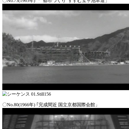
〇No.73(1965年) 「”都市づくり”すすむ宝ヶ池本道」
〇No.80(1966年) ｢完成間近 国立京都国際会館」