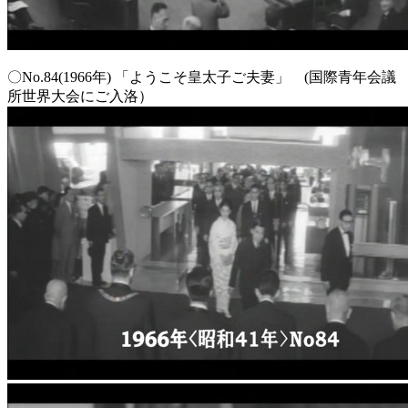
〇No.84(1966年) 「ようこそ皇太子ご夫妻」 (国際青年会議
所世界大会にご入洛）