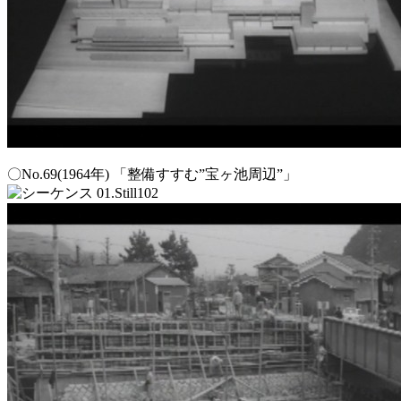
〇No.69(1964年) 「整備すすむ”宝ヶ池周辺”」