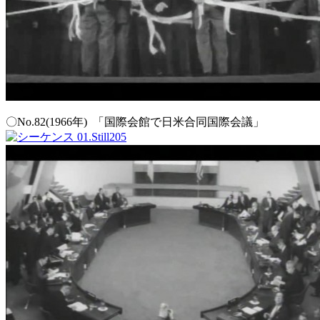
〇No.82(1966年) 「国際会館で日米合同国際会議」