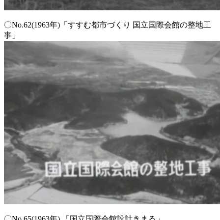
〇No.62(1963年)「すすむ都市づくり 国立国際会館の整地工
事」
〇No.65(1963年) 「国立国際会館設計きまる」