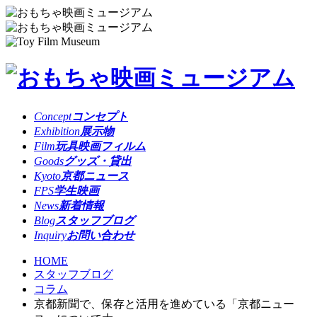
Concept
コンセプト
Exhibition
展示物
Film
玩具映画フィルム
Goods
グッズ・貸出
Kyoto
京都ニュース
FPS
学生映画
News
新着情報
Blog
スタッフブログ
Inquiry
お問い合わせ
HOME
スタッフブログ
コラム
京都新聞で、保存と活用を進めている「京都ニュー