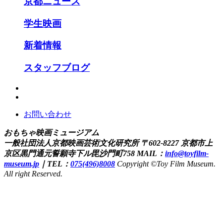
京都ニュース
学生映画
新着情報
スタッフブログ
お問い合わせ
おもちゃ映画ミュージアム
一般社団法人京都映画芸術文化研究所
〒602-8227 京都市上
京区黒門通元誓願寺下ル毘沙門町758
MAIL：
info@toyfilm-
museum.jp
｜
TEL：
075(496)8008
Copyright ©Toy Film Museum.
All right Reserved.