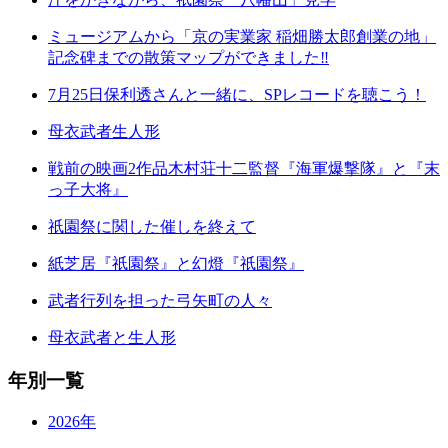
ミュージアムから「京の実業家 稲畑勝太郎創業の地」
記念碑までの散策マップができました‼
7月25日保利透さんと一緒に、SPレコードを聴こう！
母衣武者生人形
戦前の映画2作品木村荘十二監督『海軍爆撃隊』と『末
っ子大将』
祇園祭に関した催しを終えて
紙芝居『祇園祭』と幻燈『祇園祭』
武者行列を担った弓矢町の人々
母衣武者と生人形
年別一覧
2026年