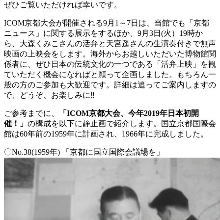
ぜひご覧いただければ幸いです。
ICOM京都大会が開催される9月1～7日は、当館でも「京都
ニュース」に関する展示をするほか、9月3日(火）19時か
ら、大森くみこさんの活弁と天宮遥さんの生演奏付きで無声
映画の上映会をします。海外からお越しいただいた博物館関
係者に、ぜひ日本の伝統文化の一つである「活弁上映」を観
ていただく機会になればと願って企画しました。もちろん一
般の方のご参加も大歓迎です。詳細は追ってご案内しますの
で、どうぞ、お楽しみに‼
ご参考までに、
「ICOM京都大会、今年2019年日本初開
催！」
の構成を以下に静止画で紹介します。国立京都国際会
館は60年前の1959年に計画され、1966年に完成しました。
〇No.38(1959年) 「京都に国立国際会議場を」