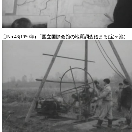
〇No.48(1959年) 「国立国際会館の地質調査始まる(宝ヶ池）