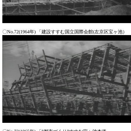
〇No.72(1964年) 「建設すすむ国立国際会館(左京区宝ヶ池）